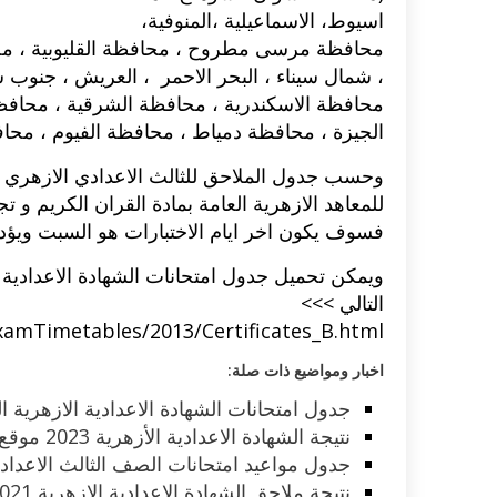
اسيوط، الاسماعيلية ،المنوفية،
محافظة مرسى مطروح ، محافظة القليوبية ، محافظ
، شمال سيناء ، البحر الاحمر ، العريش ، جنوب س
محافظة الاسكندرية ، محافظة الشرقية ، محافظة 
الجيزة ، محافظة دمياط ، محافظة الفيوم ، محافظ
وحسب جدول الملاحق للثالث الاعدادي الازهري ا
للمعاهد الازهرية العامة بمادة القران الكريم و تج
فسوف يكون اخر ايام الاختبارات هو السبت ويؤدي 
ويمكن تحميل جدول امتحانات الشهادة الاعدادية
التالي >>>
xamTimetables/2013/Certificates_B.html
اخبار ومواضيع ذات صلة:
جدول امتحانات الشهادة الاعدادية الازهرية 
نتيجة الشهادة الاعدادية الأزهرية 2023 موقع الأزهر التعليمي برقم الجلوس
جدول مواعيد امتحانات الصف الثالث الاعداد
نتيجة ملاحق الشهادة الاعدادية الازهرية 2021 الدور الثانى