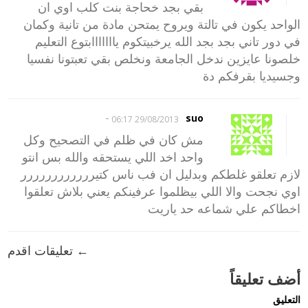
بقي بجد خحاجة بنت كلب اوي ان
الواحد يكون في تالتة ويروح يمتحن مادة من تانية وكمان
في دور تاني بجد بجد الله يرخبيتكوم يااااااابتوع التعليم
خلصونا عايزين ندخل الجامعة ونخلص بقي تعبتونا نفسيا
وجسيديا بقرفكم دة
-
suo
29/08/2013 06:17
مش كان في ظلم في التصحيح وكل
واحد اخد اللي يستحقه والله بس انتو
لازم تعلقو غلطكم وبدليل ان فب ناس كتيرررررررررررر
اوي نجحت والا اللي بيظلموا عرفينكم يعني بلاش تعلقوا
اخطاكم علي شماعه حد ياريت
← تعليقات اقدم
أضف تعليقاً
التعليق