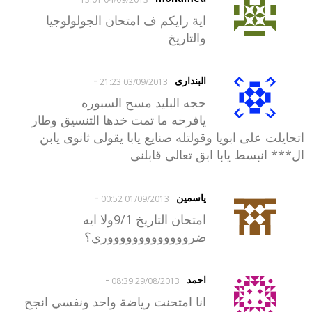
اية رايكم ف امتحان الجولولوجيا
والتاريخ
-
البندارى
03/09/2013 21:23
حجه البليد مسح السبوره
يافرحه ما تمت خدها التنسيق وطار
اتحايلت على ابويا وقولتله صنايع يابا يقولى ثانوى يابن
ال*** انبسط يابا ابق تعالى قابلنى
-
ياسمين
01/09/2013 00:52
امتحان التاريخ 9/1ولا ايه
ضروووووووووووووري؟
-
احمد
29/08/2013 08:39
انا امتحنت رياضة واحد ونفسي انجح