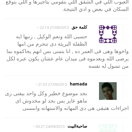
العيوب اللي في الشقق اللي بتقومي بتأجيرها و اللي بتوقع
السكان في بعض و ادي النتيجة.
-
كلمة حق
27/09/2010 22:19
حسبى الله ونعم الوكيل , زنبها ايه
الطفلة البريئة دى تنحرم من امها
واخوها وهى فى العمر ده , انا بتمنى بس انهم يحاكموه بما
يرضى الله ويعدموه فى ميدان عام عشان يكون عبره لكل
من تسول له نفسه
-
hamada
27/09/2010 21:53
بجد موضوع خطير وكل واحد بيفتى زى
ماهو عايز بس بجد لو مخدوش اى
اجراءات هتبقى هى دى المهانه والاستهانه واىىىىىىى
-
صاحبةالبيت
24/09/2010 03:27