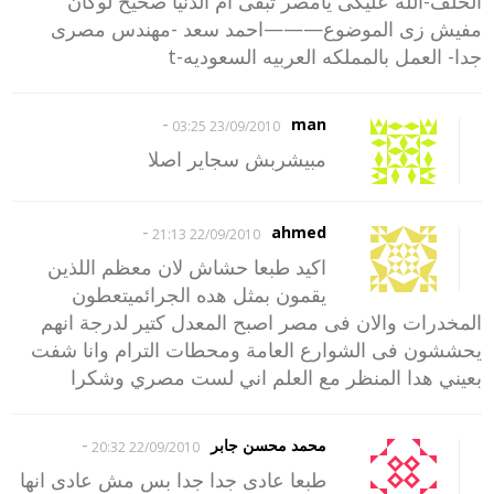
الخلف-الله عليكى يامصر تبقى ام الدنيا صحيح لوكان
مفيش زى الموضوع———احمد سعد -مهندس مصرى
جدا- العمل بالمملكه العربيه السعوديه-t
-
man
23/09/2010 03:25
مبيشربش سجاير اصلا
-
ahmed
22/09/2010 21:13
اكيد طبعا حشاش لان معظم اللذين
يقمون بمثل هده الجرائميتعطون
المخدرات والان فى مصر اصبح المعدل كتير لدرجة انهم
يحششون فى الشوارع العامة ومحطات الترام وانا شفت
بعيني هدا المنظر مع العلم اني لست مصري وشكرا
-
محمد محسن جابر
22/09/2010 20:32
طبعا عادى جدا جدا بس مش عادى انها