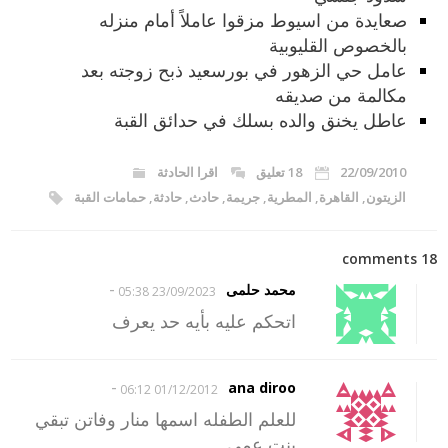
صعايدة من اسيوط مزقوا عاملاً أمام منزله
بالخصوص القليوبية
عامل حي الزهور في بورسعيد ذبح زوجته بعد
مكالمة من صديقه
عاطل يخنق والده بسلك في حدائق القبة
22/09/2010
18 تعليق
اقرا الحادثة
الزيتون
,
القاهرة
,
المطرية
,
جريمة
,
حادث
,
حادثة
,
حمامات القبة
18 comments
-
محمد حلمى
23/09/2023 05:38
اتحكم عليه بأيه حد يعرف
-
ana diroo
01/12/2012 06:12
للعلم الطفله اسمها منار وفاتن تبقي
بنت عمي