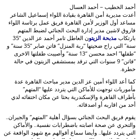
أحمد الخطيب – أحمد العسال
أعدت مديرية أمن القاهرة بقيادة اللواء إسماعيل الشاعر
مساعد أول الوزير لأمن القاهرة فريق عمل برئاسة اللواء
فاروق لاشين مدير إدارة البحث الجنائي لضبط المتهم
بارتكاب
مذبحة الزيتو
ن العاطل تامر أحمد عز الدين “35
سنة” التي راح ضحيتها “ربة المنزل” فاتن صابر “35 سنة” و
“طفلها” احمد محسن “13 سنة” وأصيبت طفلتها الاخرى
“فاتن” 9 سنوات التي ترقد بمستشفي الزيتون في حالة
خطرة.
كما أعد اللواء أمين عز الدين مدير مباحث القاهرة عدة
مأموريات توجهت للأماكن التي يتردد عليها “المتهم”
بأطراف القاهرة والإسكندرية بحثا عن مكان اختفائه لدي
أحد من اقاربه أو اصدقائه.
يقوم فريق البحث الجنائي بسؤال أهلية “المتهم” والجيران..
والتحري عن صحة اصابته باضطرابات نفسية.. والأماكن
التي يتردد عليها.. وأيضا سماع أقوالهم مع شهود الواقعة عن