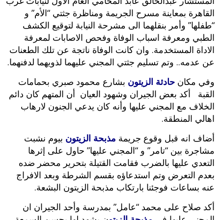
المستشار عبدالخالق عابد المحامي العام الأول لنيابات غرب
القاهرة بمعاينة مسرح الجريمة ومناظرة جثتي “الأم” و
“طفلها” وأمر بنقلهما الى مشرحة النيابة لتوقيع الكشف
الطبي ومعرفة اسباب الوفاة وفحص الاصابات لمعرفة
الاداة المستخدمة. وان كانت الوفاة ناتجة عن تلك الطعنات
عن عدمه.. وتم تسليم جثتي المجني عليهما لذويهما لدفنهما.
وفي مكان
حادثة الزيتون
بشارع محمود صبري بحمامات
القبة أكد بعض الجيران وشهود العيان أن المتهم كان دائم
الخلاف مع المجني عليها وأنه كان يدعي الجنون لارهاب
اهالي المنطقة.
أضاف انه قبل وقوع جريمة
مذبحة الزيتون
بيوم نشبت
مشاجرة بين “تامر” و “المجني عليها” حاول على إثرها
التعدي عليها بالضرب فقامت القتيلة بتحرير محضر ضده
بعدم التعرض وتم استدعاؤه بقسم الشرطة وبعد الافراج
عنه بساعات فوجئنا بارتكاب مذبحة الزيتون البشعة.
أكد صلاح على محمد “عامل” بمدرسة وأحد الجيران ان
المجني عليها في
مذبحة الزيتو
ن يشهد لها بحسن السمعة