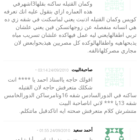
وكمان القتيله ساكنه بقلها3اشهرفي
هذه العماره ازاي بتقول عليه انك تعرفه
كويس وكمان القتيله اذنبت يعني لماسكنت في شقه زي ده
هي انسانه منفصله عن زوجهاتسكن فين يعني علشان
تربي اطفالهايعني ليه عمل فيهاكده علشان تسريب مياه
يذبحهاهيه واطفالهالوكده كل مصريين هيذبحوابعض لان
مجاري مصركلهاتالفه.
-
صاحبةالبيت
24/09/2010 03:14
اقولك حاجه يااستاذ احمد يا **** انت
شكلك متعرفش حاجه لان القتيله
ساكنه في الدورالسادس شقه 16وتامرساكن الدورالخامس
شقه 13يا *** لاني اناصاحبة البيت
متنشرش كلام متعرفش صحته ايه اتاكدقبل ماتتكلم.
-
أحمد سعيد
24/09/2010 01:55
تامر مجنون منذ طفولته و أنا شاهد