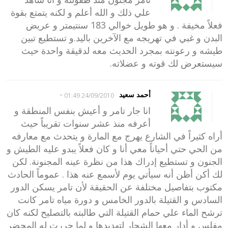
علي ذلك و الله أعلم و لكنه يتمتع بقوة
فعلاً مخيفة . و هو طويل خوالي 183 سنتيمتر و عريض
البدن و غبي في تهريجه مع الآخرين باليد.و تستطيع تبين
طيشه و رعونته بمجرد الحديث معه لدقيقة واحدة حيث
سيستعرض لك قوته و عضلاته.
-
أحمد سعيد
24/09/2010 01:49
انا جار تامر و أعيش بنفس المنطقة و
أعرفه منذ عشر سنوات تقريباً حيث
أراه كثيراً في الشارع يهرج مع المارة و يتحدث مع معارفه
من الحي حتي أحياناً معي أنا و كان فعلاً يبدو عليه الطيش و
الجنون و تستطيع إدراك هذا من نظرة عينه المجنونة. لكن
لك أكن أظن أنه سيأتي يوم لأسمع عنه هذا . عموماً الحادث
مكتوب بتفاصيل مختلفة عن الحقيقة لأن تامر يسكن الدور
السادس و القتيلة بالدور الخامس و دورة مياه تامر كانت
ترشح الماء علي حمام القتيلة التي طالبته بالتصليح لكنه كان
مفلس و أدار معها الشجار لتهديدها و لما حررت له المحضر