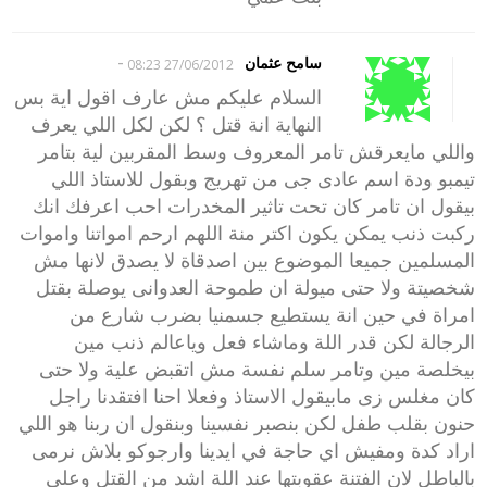
-
سامح عثمان
27/06/2012 08:23
السلام عليكم مش عارف اقول اية بس
النهاية انة قتل ؟ لكن لكل اللي يعرف
واللي مايعرقش تامر المعروف وسط المقربين لية بتامر
تيمبو ودة اسم عادى جى من تهريج وبقول للاستاذ اللي
بيقول ان تامر كان تحت تاثير المخدرات احب اعرفك انك
ركبت ذنب يمكن يكون اكتر منة اللهم ارحم امواتنا واموات
المسلمين جميعا الموضوع بين اصدقاة لا يصدق لانها مش
شخصيتة ولا حتى ميولة ان طموحة العدوانى يوصلة بقتل
امراة في حين انة يستطيع جسمنيا بضرب شارع من
الرجالة لكن قدر اللة وماشاء فعل وياعالم ذنب مين
بيخلصة مين وتامر سلم نفسة مش اتقبض علية ولا حتى
كان مغلس زى مابيقول الاستاذ وفعلا احنا افتقدنا راجل
حنون بقلب طفل لكن بنصبر نفسينا وبنقول ان ربنا هو اللي
اراد كدة ومفيش اي حاجة في ايدينا وارجوكو بلاش نرمى
بالباطل لان الفتنة عقوبتها عند اللة اشد من القتل وعلي