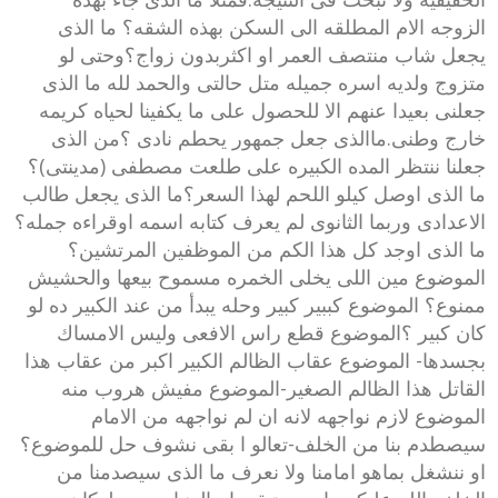
الزوجه الام المطلقه الى السكن بهذه الشقه؟ ما الذى
يجعل شاب منتصف العمر او اكثربدون زواج؟وحتى لو
متزوج ولديه اسره جميله متل حالتى والحمد لله ما الذى
جعلنى بعيدا عنهم الا للحصول على ما يكفينا لحياه كريمه
خارج وطنى.ماالذى جعل جمهور يحطم نادى ؟من الذى
جعلنا ننتظر المده الكبيره على طلعت مصطفى (مدينتى)؟
ما الذى اوصل كيلو اللحم لهذا السعر؟ما الذى يجعل طالب
الاعدادى وربما الثانوى لم يعرف كتابه اسمه اوقراءه جمله؟
ما الذى اوجد كل هذا الكم من الموظفين المرتشين؟
الموضوع مين اللى يخلى الخمره مسموح بيعها والحشيش
ممنوع؟ الموضوع كببير كبير وحله يبدأ من عند الكبير ده لو
كان كبير ؟الموضوع قطع راس الافعى وليس الامساك
بجسدها- الموضوع عقاب الظالم الكبير اكبر من عقاب هذا
القاتل هذا الظالم الصغير-الموضوع مفيش هروب منه
الموضوع لازم نواجهه لانه ان لم نواجهه من الامام
سيصطدم بنا من الخلف-تعالو ا بقى نشوف حل للموضوع؟
او ننشغل بماهو امامنا ولا نعرف ما الذى سيصدمنا من