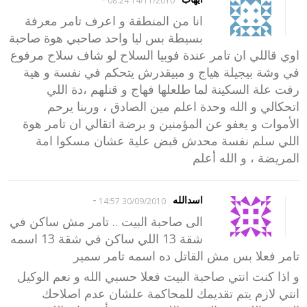
14/11/2010 08:24
انا من المنطقة و اعرف تامر معرفة
بسيطة بس ليا واحد صاحبي هوة صاحبة
اوي قاللي ان تامر عندة فوبيا السلاح لو شاف سلاح مرفوع
في وشة بيجيلة هياج و مبيقدرش يتحكم في نفسة و هية
رفت علة السكينة لما طلعلها فهاج و قنلهم ،دة اللي
اتحكالي و الله وحدة اعلم مين الصادق ، وربنا يرحم
الأموات و يعفو عن المؤمنين و برضة اتقالي ان تامر هوة
اللي سلم نفسة محدش قبض علية عشان مسكوا امة
المريضة ، و الله أعلم
-
اسدالله
30/09/2010 14:57
الى صاحبة البيت .. تامر مش ساكن في
شقة 13 اللي ساكن في شقة 13 اسمه
تامر فعلا بس مش القاتل ده اسمه تامر سمير
و اذا كنت انتي صاحبة البيت فعلا حسبي الله و نعم الوكيل
انتي لازم يتم تقديمك للمحاكمة علشان عدم اصلاحك