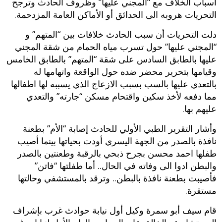
اسباب الخلاف مع “المجني عليها” وظروف الحادث وترجح
التحريات هروبه الى الحدائق أو الأماكن العامة المزدحمة.
دلت التحريات أن سبب الحادث خلافات بين “المتهم” و
“المجني عليها” حول تسرب مياه الحمام من شقة المجني
عليها بالطابق السادس على شقة “المتهم” بالطابق الخامس
وقيامها بتحرير محضر ضده حول الواقعة واتهامها له
بالتعدي عليها بالسب بسبب الازعاج الذي يسببه لها اطفالها
مما دفعه لأخذ سكين واقتحام مسكن “جارته” والتعدي
عليهم بها.
وأشار التقرير الطبي الأولي للحادث إصابة “الأم” بطعنة
نافذة بالصدر من الجهة اليسري أودت بحياتها بينما أصيب
طفلها احمد محسن بجرح ذبحي بالرقبة وطعنتين بالصدر
والبطن ادوا الى وفاته في الحال.. أما طفلتها “فاتن”
فأصيبت بطعنة نافذة بالبطن.. وترقد بالمستشفي وحالتها
مستقرة.
قام سيف أبو سمرة وكيل أول نيابة حوادث غرب بإشراف