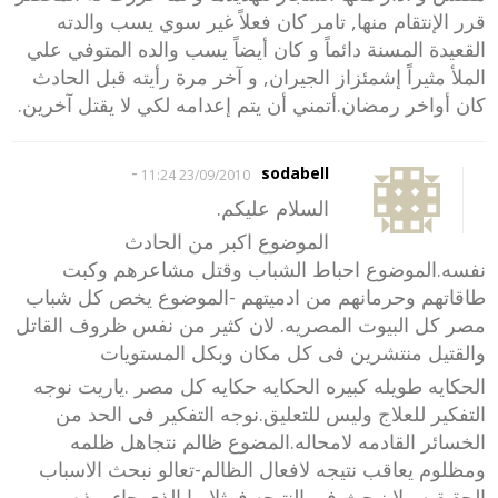
قرر الإنتقام منها, تامر كان فعلاً غير سوي يسب والدته
القعيدة المسنة دائماً و كان أيضاً يسب والده المتوفي علي
الملأ مثيراً إشمئزاز الجيران, و آخر مرة رأيته قبل الحادث
كان أواخر رمضان.أتمني أن يتم إعدامه لكي لا يقتل آخرين.
-
sodabell
23/09/2010 11:24
السلام عليكم.
الموضوع اكبر من الحادث
نفسه.الموضوع احباط الشباب وقتل مشاعرهم وكبت
طاقاتهم وحرمانهم من ادميتهم -الموضوع يخص كل شباب
مصر كل البيوت المصريه. لان كثير من نفس ظروف القاتل
والقتيل منتشرين فى كل مكان وبكل المستويات
الحكايه طويله كبيره الحكايه حكايه كل مصر .ياريت نوجه
التفكير للعلاج وليس للتعليق.نوجه التفكير فى الحد من
الخسائر القادمه لامحاله.المضوع ظالم نتجاهل ظلمه
ومظلوم يعاقب نتيجه لافعال الظالم-تعالو نبحث الاسباب
الحقيقيه ولا نبحث فى النتيجه.فمثلا ما الذى جاء بهذه