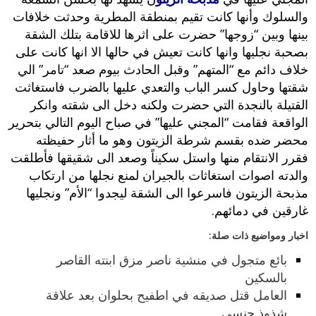
والسلوك وأنها كانت تقيم بمنطقة المطرية وحدثت خلافات
بينها وبين “زوجها” حضرت على اثرها للاقامة بتلك الشقة
بصحبة نجليها وانها كانت تعيش في حالها الا انها كانت على
خلاف دائم مع “المتهم” وقبل الحادث بيوم صعد “تامر” الي
شقتها وحاول كسر الباب والتعدي عليها بالضرب فاستغاثت
القتيلة بالنجدة التي حضرت ولكنه دخل الى شقته وانكر
الواقعة فقامت “المجني عليها” في صباح اليوم التالي بتحرير
محضر ضده بقسم شرطة الزيتون وهو ما أثار حفيظته
فقرر الانتقام منها واستل سكيناً وصعد الى شقيقها فأطلقت
والدته اصوات استغاثات بالجيران لمنع نجلها من ارتكاب
مذبحة الزيتون فاسرعوا الى الشقة ليجدوا “الأم” ونجليها
غارقين في دمائهم.
اخبار ومواضيع ذات صلة:
بائع متجول في منشية ناصر مزق ابنته القاصر
بالسكين
العامل قتل صديقه في اطفيح بحلوان بعد علاقة
شذوذ جنسي