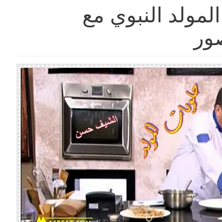
لمولد النبوي مع
ور