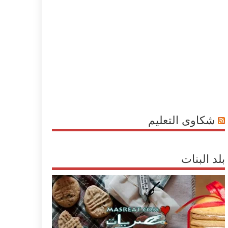
شكاوى التعليم
بلد البنات