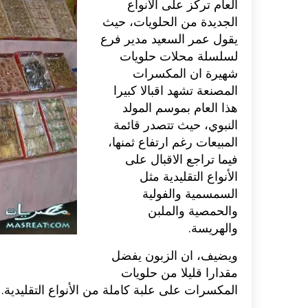
العام تركز على الأنواع
الجديدة من الحلويات، حيث
العيد سهلة وسريعة:
اكلات عيد ال
يقول عمر السعيد مدير فرع
، الغريبة، ساب...
شهية للعيد الكبير بالصور...
لسلسلة محلات حلويات
شهيرة ان المكسرات
المصنعة تشهد اقبالا كبيرا
هذا العام بموسم المولد
النبوي، حيث تتصدر قائمة
المبيعات رغم ارتفاع ثمنها،
فيما تراجع الاقبال على
الأنواع التقليدية مثل
السمسمية والفولية
والحمصية والملبن
والهريسة.
ويضيف، ان الزبون يفضل
مقدارا قليلا من حلويات
المكسرات على علبة كاملة من الأنواع التقليدية.