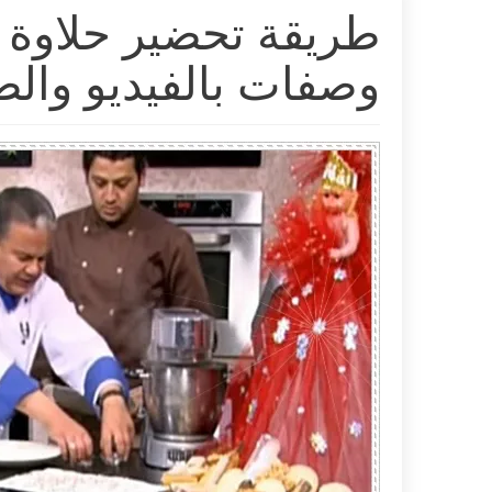
طريقة تحضير حلاوة ا
وصفات بالفيديو والص