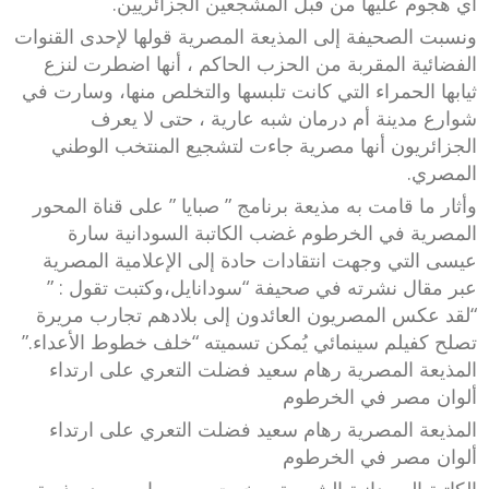
أي هجوم عليها من قبل المشجعين الجزائريين.
ونسبت الصحيفة إلى المذيعة المصرية قولها لإحدى القنوات
الفضائية المقربة من الحزب الحاكم ، أنها اضطرت لنزع
ثيابها الحمراء التي كانت تلبسها والتخلص منها، وسارت في
شوارع مدينة أم درمان شبه عارية ، حتى لا يعرف
الجزائريون أنها مصرية جاءت لتشجيع المنتخب الوطني
المصري.
وأثار ما قامت به مذيعة برنامج ” صبايا ” على قناة المحور
المصرية في الخرطوم غضب الكاتبة السودانية سارة
عيسى التي وجهت انتقادات حادة إلى الإعلامية المصرية
عبر مقال نشرته في صحيفة “سودانايل،وكتبت تقول : ”
“لقد عكس المصريون العائدون إلى بلادهم تجارب مريرة
تصلح كفيلم سينمائي يُمكن تسميته “خلف خطوط الأعداء.”
المذيعة المصرية رهام سعيد فضلت التعري على ارتداء
ألوان مصر في الخرطوم
المذيعة المصرية رهام سعيد فضلت التعري على ارتداء
ألوان مصر في الخرطوم