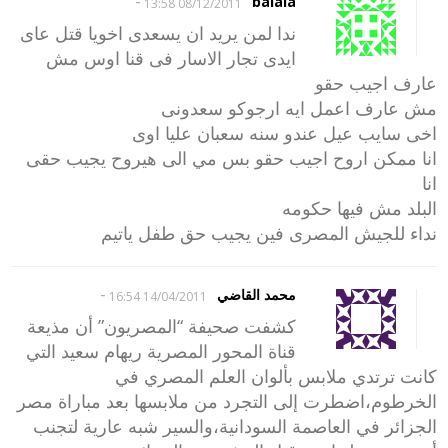
-
balala
08/12/2011 13:58
ندا لمن يريد ان يسعدى اخويا قتل عاى
ايدى تجار الاسار فى قنا اوس مش
عارف اجيب حقو
مش عارف اعمل ايه ارجوكو سعدونى
اخى سايب عيل عندو سنه سعبان عليا اوى
انا ممكن اروح اجيب حقو بس مي الى هيروح يجيب حقى
انا
البلد مش فيها حكومه
نداء للجيش المصرى فين يجيب حق طفل ياتيم
-
محمد القاضي
14/04/2011 16:54
كشفت صحيفة “المصريون” أن مذيعة
قناة المحور المصرية ريهام سعيد التي
كانت ترتدي ملابس بألوان العلم المصري في
الخرطوم،اضطرت إلى التجرد من ملابسها بعد مباراة مصر
الجزائر في العاصمة السودانية،والسير شبه عارية لتجنب