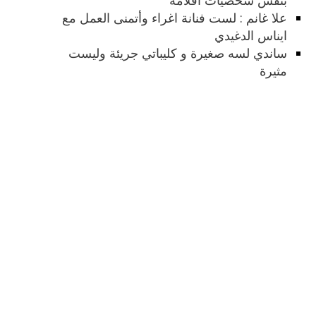
بنفس شخصيات افلامه
علا غانم : لست فنانة اغراء وأتمنى العمل مع
ايناس الدغيدي
ساندي لسه صغيرة و كليباتي جريئة وليست
مثيرة