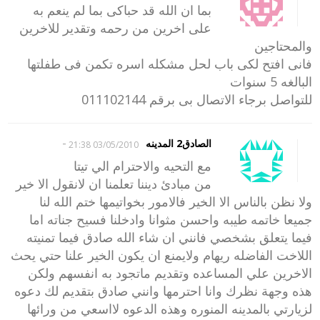
بما ان الله قد حباكى بما لم ينعم به
على اخرين من رحمه وتقدير للاخرين
والمحتاجين
فانى افتح لكى باب لحل مشكله اسره تكمن فى طفلتها
البالغه 5 سنوات
للتواصل برجاء الاتصال بى برقم 011102144
-
الصادق2 المدينه
03/05/2010 21:38
مع التحيه والاحترام الي تيتا
من مبادئ ديننا تعلمنا ان لانقول الا خير
ولا نظن بالناس الا الخير فالامور بخواتيمها ختم الله لنا
جميعا خاتمه طيبه واحسن مثوانا وادخلنا فسيح جناته اما
فيما يتعلق بشخصي فانني ان شاء الله صادق فيما تمنيته
اللاخت الفاضله ريهام ولايمنع ان يكون الخير علنا حتي يحث
الاخرين علي المساعده وتقديم ماتجود به انفسهم ولكن
هذه وجهة نظرك وانا احترمها وانني صادق بتقديم لك دعوه
لزيارتي بالمدينه المنوره وهذه الدعوه لااسعي من ورائها