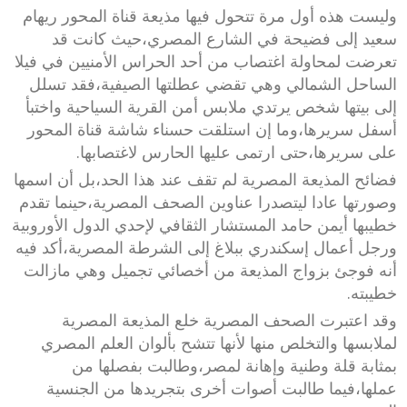
وليست هذه أول مرة تتحول فيها مذيعة قناة المحور ريهام
سعيد إلى فضيحة في الشارع المصري،حيث كانت قد
تعرضت لمحاولة اغتصاب من أحد الحراس الأمنيين في فيلا
الساحل الشمالي وهي تقضي عطلتها الصيفية،فقد تسلل
إلى بيتها شخص يرتدي ملابس أمن القرية السياحية واختبأ
أسفل سريرها،وما إن استلقت حسناء شاشة قناة المحور
على سريرها،حتى ارتمى عليها الحارس لاغتصابها.
فضائح المذيعة المصرية لم تقف عند هذا الحد،بل أن اسمها
وصورتها عادا ليتصدرا عناوين الصحف المصرية،حينما تقدم
خطيبها أيمن حامد المستشار الثقافي لإحدي الدول الأوروبية
ورجل أعمال إسكندري ببلاغ إلى الشرطة المصرية،أكد فيه
أنه فوجئ بزواج المذيعة من أخصائي تجميل وهي مازالت
خطيبته.
وقد اعتبرت الصحف المصرية خلع المذيعة المصرية
لملابسها والتخلص منها لأنها تتشح بألوان العلم المصري
بمثابة قلة وطنية وإهانة لمصر،وطالبت بفصلها من
عملها،فيما طالبت أصوات أخرى بتجريدها من الجنسية