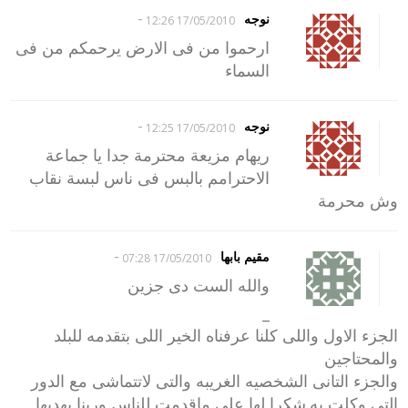
-
نوجه
17/05/2010 12:26
ارحموا من فى الارض يرحمكم من فى
السماء
-
نوجه
17/05/2010 12:25
ريهام مزيعة محترمة جدا يا جماعة
الاحترامم بالبس فى ناس لبسة نقاب
وش محرمة
-
مقيم بابها
17/05/2010 07:28
والله الست دى جزين
_
الجزء الاول واللى كلنا عرفناه الخير اللى بتقدمه للبلد
والمحتاجين
والجزء التانى الشخصيه الغريبه والتى لاتتماشى مع الدور
التى وكلت به.شكرا لها على ماقدمت للناس وربنا يهديها