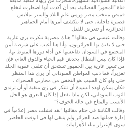
الكاتبة السودانية الشهيرة،سخرت من ريهام سعيد مذيعة
قناة “المحور” الفضائية، بعد أن أكدت أنها اضطرت لتخلع
قميص منتخب مصر ورمي علم البلاد والسير بملابس
قصيرة داخلية، حتى لا ينكشف أمرها أمام الجماهير
الجزائرية أو تتعرض للقتل.
وقالت عيسى في مقالها ” هناك مصرية تنكرت بزي عارية
حتى لا يفتك بها الجزائريون، وأنا هنا أعيب على شرطة أمن
المجتمع في السودان تقاعسها عن أداء دورها المنوط بها،
فإذا كان لبس البنطال يخدش قيم الحياء والذوق العام، فإن
من تسير عارية بين الجمهور تستحق أن تتلقى عقوبة الجلد
تعزيراً، فما ذنب المواطن السوداني أن يرى هذا المنظر
حتى ولو كان السبب هو التخفي من محاربي الصحراء ،
فكان يمكن لهذه السيدة أن تتنكر في زي منقبة أو أن ترتدي
الثوب السوداني، لكن ماذا نفعل إذا كان التعري هو الحل
الأنسب والمتاح في حالة الخوف؟”
وقالت الكاتبة في ختام مقالتها “لقد فشلت مصر إعلامياً في
إدارة حملتها ضد الجزائر ولم يتبقى لها في الوقت الحاضر
سوى الإعتزاز ببناء الأهرامات.