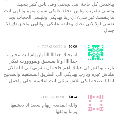
بياخدش كل حاجة انتى نجحتى وفى ناس كتير بتحبك
وتتمنى تبقىزيك وناس بتحقد عليكى سيبك منهم واللهى انت
ما ينقصك غير شىء ان ربنا يهديكى وتلبسى الحجاب بجد
نفسى اولا لانى بحبك وخايفة عليكى وواللهى ماحيزيدك الا
جمال
-
toka
03/09/2010 17:27
انا بحبك جدااااااااا ياريهام انت محترمة
جداااااا وانا بعشقق وبمووووت فيكي
يارب يوفقق في حياتك اهم حاجة ان تتقربي الي الله الان
ملناش غيره ويارب يهديكي الي الطريق المستقيم والصحيح
انا ليا نصيحة ليكي بلاش تمثلى انت اعلامية احلي واجمل
-
tota
02/08/2010 21:01
والله المذيعه ريهام سعيد انا بعشقها
وربنا يوفقها