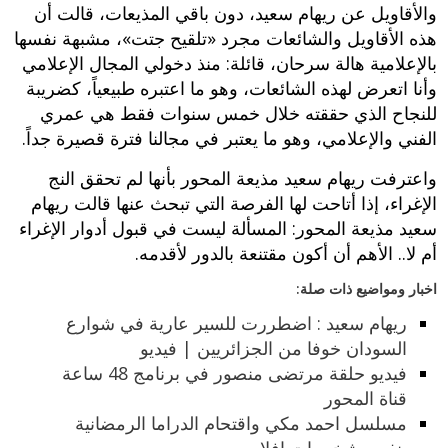
والأقاويل عن ريهام سعيد، دون باقي المذيعات، قالت أن
هذه الأقاويل والشائعات مجرد «تلقيح جتت»، مشبهة نفسها
بالإعلامية هالة سرحان، قائلة: منذ دخولي المجال الإعلامي
وأنا اتعرض لهذه الشائعات، وهو ما اعتبره طبيعياً، كضريبة
للنجاح الذي حققته خلال خمس سنوات فقط هي عمري
الفني والإعلامي، وهو ما يعتبر في مجالنا فترة قصيرة جداً.
واعترفت ريهام سعيد مذيعة المحور بأنها لم تحقق النج
الإغراء، إذا أتاحت لها الفرصة التي تبحث عنها قالت ريهام
سعيد مذيعة المحور: المسألة ليست في قبول أدوار الإغراء
أم لا.. الأهم أن أكون مقتنعة بالدور لأقدمه.
اخبار ومواضيع ذات صلة:
ريهام سعيد : اضطررت للسير عارية في شوارع
السودان خوفا من الجزائريين | فيديو
فيديو حلقة مرتضى منصور في برنامج 48 ساعة
قناة المحور
مسلسل احمد مكي واقتحام الدراما الرمضانية