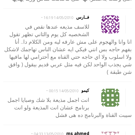
-
فــارس
14/05/2010 16:19
للاسف مذيعه عندها نقص في
الشخصيه كل يوم والثاني تظهر تقول
انا وانا والهجوم على مش عارفه ليه ومن الكلام دا.. أنا
بفهم حاجه بس انتي فيكي ايه عشان الناس تهاجمك لاشكل
ولا اسلوب ولا اي حاجه حتي القناه مع أحترامي لها مافيها
شي يجذب الواحد لكن فيه مثل عربي قديم بيقول ( وافق
شن طبقة )
-
كيمو
14/05/2010 00:15
انت اجمل مذيعة بلا شك وصبايا اجمل
برنامج عشان انت المذيعة ولو انت
سيبت القناة والبرنامج ده هى فشل
-
ms ahmed
13/05/2010 04:33