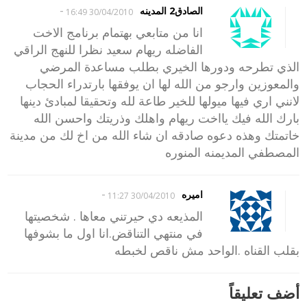
-
الصادق2 المدينه
30/04/2010 16:49
انا من متابعي بهتمام برنامج الاخت
الفاضله ريهام سعيد نظرا للنهج الراقي
الذي تطرحه ودورها الخيري بطلب مساعدة المرضي
والمعوزين وارجو من الله لها ان يوفقها بارتدراء الحجاب
لانني اري فيها ميولها للخير طاعة لله وتحقيقا لمبادئ دينها
بارك الله فيك يااخت ريهام واهلك وذريتك واحسن الله
خاتمتك وهذه دعوه صادقه ان شاء الله من اخ لك من مدينة
المصطفي المديمنه المنوره
-
اميره
30/04/2010 11:27
المذيعه دي حيرتني معاها . شخصيتها
في منتهي التناقض.انا اول ما بشوفها
بقلب القناه .الواحد مش ناقص لخبطه
أضف تعليقاً