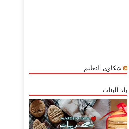
شكاوى التعليم
بلد البنات