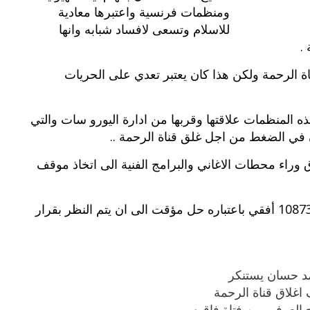
ومنظمات فرنسية واعتبرها معادية
للاسلام وتسعى لافساد شبابه وانها
.
ة الرحمة ولكن هذا كان يعتبر تعدي على الحريات
 المنظمات علاقتها وقربها من ادارة اليورو سات والتي
 في الضغط من اجل غلق قناة الرحمة ..
ق وراء محطات الاغاني والبرامج الفنية الى اتخاذ موقف
وقدم المسئولين تردد جديد للمحطة الدينية وهو 10873 أفقي باعتباره حل مؤقت الى ان يتم النظر بقرار
مد حسان يستنكر
اغلاق قناة الرحمة
 العرفي من فتاة فاقوس