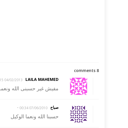
8 comments
LAILA MAHEMED
04/02/2013 02:15
مفيش غير حسبنى الله ونعمه
-
صباح
07/06/2010 00:34
حسبنا الله ونعما الوكيل