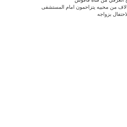
والاف من محبيه يتزاحمون امام المستشفى
بوي مع
وصفات أكلات عيد راس السنة الميلادية
حتفال بزواجه
والميلاد المجيد الكريسما...