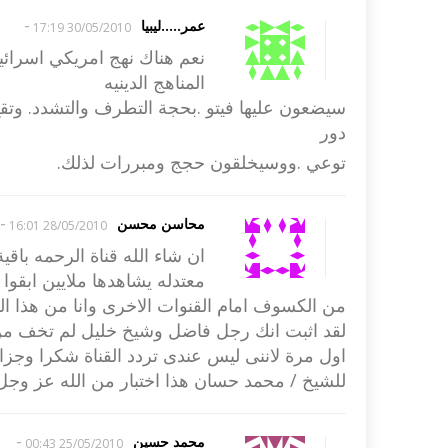
-
عمر.....ليبيا
30/05/2010 17:19
نعم هناك نهج امريكي اسرائيل
المناهج الدينيه
سيضعون عليها فيتو .بحجة التطرف والتشدد. وتقع 
دور
توعي .ووسيخلقون حجج ومبررات لذلك.
-
محاسن محسن
28/05/2010 16:01
ان شاء الله قناة الرحمه باقي
معتدله يشاهدها ملايين ابقوا 
من الكسوف امام القنوات الاخرى وانا من هذا الم
لقد اثبت انك رجل فاضل وشيخ خليل لم تخف من 
اول مرة لاننى ليس عندى تردد القناة شكرا وجزا
للشيخ / محمد حسان هذا اختبار من الله عز وجل 
-
محمد حسين
25/05/2010 00:43