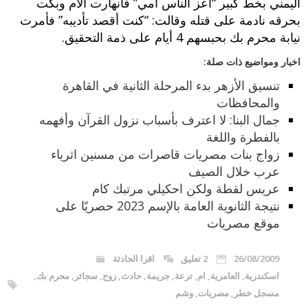
اليمني بخط كبير “أعز الناس أمي” فانهارت الأم وبكت
بحرقه نادمة على قتله وقالت: “كنت أقصد تأديبه” فأمرت
نيابة محرم بك بحبسهم 4 أيام على ذمة التحقيق.
اخبار ومواضيع ذات صلة:
تنسيق الأزهر بدء المرحلة الثانية في القاهرة
والمحافظات
جمال البنا: لا اعترف بأسباب نزول القرآن وأفهمه
بالفطرة واللغة
زواج بنات مصريات قاصرات من مسنين اثرياء
عرب خلال الصيف
عريس لقطة ولكن احكيلي مرتبك كام
نتيجة الثانوية العامة بالإسم 2023 حصريًا على
موقع مصريات
26/08/2009
2 تعليق
اقرا الحادثة
اسكندرية
,
العامرية
,
ام
,
ترعة
,
جريمة
,
حادث
,
زوج
,
سجائر
,
محرم بك
,
مسجل خطر
,
مصريات
,
وشم