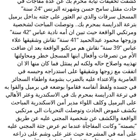
كشفت تحقيقات نيابة محرم بك عن عدة مفاجآت في
حادث مقتل سامح حسن وشهرته البرنس “24 سنة”
المسجل سرقات والذي تم العثور على جثته بداخل برميل
بترعة الدرايسة بمحرم بك.. وتوصلت المباحث لشخصية
ومرتكبي الواقعة حيث تبين ان أمه نادية عباس “42 سنة”
وزوجها محمود عبدالحميد “41 سنة” نقاش وشقيقها علاء
عباس “39 سنة” نقاش هم مرتكبو الواقعة بعد ان ضاقت
الأم من تصرفات وأفعال ابنها المسجل خطر ومحاولتها
تهذيبه واصلاح حاله ولكنه لم يمتثل فما كان منها الا ان
اتفقت مع زوجها وشقيقها على استدراجه وحبسه في
العامرية والاعتداء عليه بالضرب بشومة واطفاء السجائر
في جسده ولفظ أنفاسه فقاموا بوضعه في برميل والقوا به
في ترعة الدرايسة بمحرم بك في الاسكندرية وعثر الأهالي
على البرميل وكلف اللواء مدير أمن الاسكندرية المباحث
بكشف غموض الحادث وتوصلت التحريات الي مرتكبي
الواقعة والكشف عن شخصية المجني عليه عن طريق
“بصمته” وكانت المفاجأة عندما تم عرض جثة المجني عليه
على أمه في المشرحة حيث عثر على وشم على ذراعه