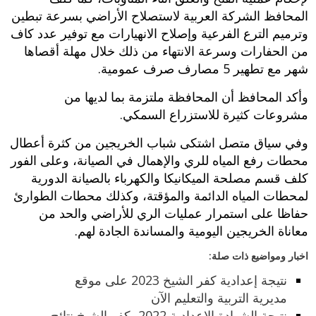
المحافظ الشركة العربية لاستصلاح الأراضي بسرعة تبطين
وترميم الترع الفرعية وإصلاح الانهيارات مع توفير عدد كاف
من الحفارات وسرعة الانتهاء من ذلك خلال مهلة أقصاها
شهر مع تطهير 5 مصارف صرف عمومية.
وأكد المحافظ أن المحافظة ملتزمة بما لديها من
مشروعات كثيرة للاستزراع السمكي.
وفي سياق متصل اشتكى شباب الخريجين من كثرة أعطال
محطات رفع المياه للري والإهمال في الصيانة، وعلى الفور
كلف قسم مصلحة الميكانيكا والكهرباء بالصيانة الدورية
لمحطات المياه الدائمة والمؤقتة، وكذلك محطات الطوارئ
حفاظا على استمرار عمليات الري للأراضي والحد من
معاناة الخريجين اليومية والمساندة الجادة لهم.
اخبار ومواضيع ذات صلة:
نتيجة إعدادية كفر الشيخ 2023 على موقع
مديرية التربية والتعليم الآن
نتيجة الشهادة الاعدادية 2022 بكفر الشيخ نتائج