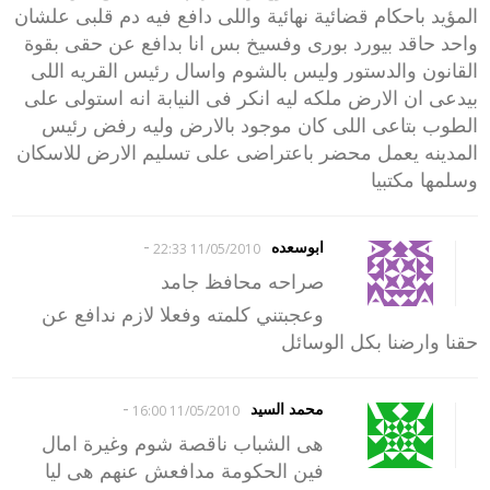
المؤيد باحكام قضائية نهائية واللى دافع فيه دم قلبى علشان
واحد حاقد بيورد بورى وفسيخ بس انا بدافع عن حقى بقوة
القانون والدستور وليس بالشوم واسال رئيس القريه اللى
بيدعى ان الارض ملكه ليه انكر فى النيابة انه استولى على
الطوب بتاعى اللى كان موجود بالارض وليه رفض رئيس
المدينه يعمل محضر باعتراضى على تسليم الارض للاسكان
وسلمها مكتبيا
-
ابوسعده
11/05/2010 22:33
صراحه محافظ جامد
وعجبتني كلمته وفعلا لازم ندافع عن
حقنا وارضنا بكل الوسائل
-
محمد السيد
11/05/2010 16:00
هى الشباب ناقصة شوم وغيرة امال
فين الحكومة مدافعش عنهم هى ليا