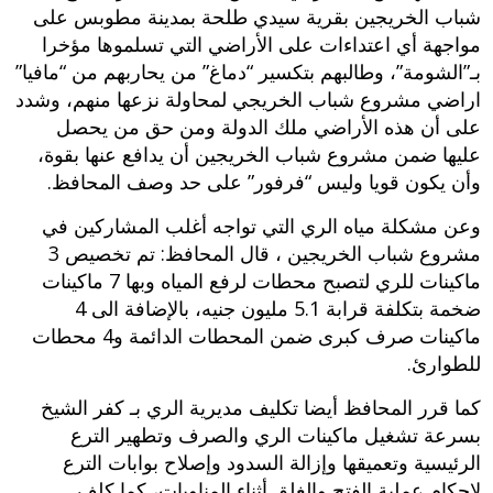
شباب الخريجين بقرية سيدي طلحة بمدينة مطوبس على
مواجهة أي اعتداءات على الأراضي التي تسلموها مؤخرا
بـ”الشومة”، وطالبهم بتكسير “دماغ” من يحاربهم من “مافيا”
اراضي مشروع شباب الخريجي لمحاولة نزعها منهم، وشدد
على أن هذه الأراضي ملك الدولة ومن حق من يحصل
عليها ضمن مشروع شباب الخريجين أن يدافع عنها بقوة،
وأن يكون قويا وليس “فرفور” على حد وصف المحافظ.
وعن مشكلة مياه الري التي تواجه أغلب المشاركين في
مشروع شباب الخريجين ، قال المحافظ: تم تخصيص 3
ماكينات للري لتصبح محطات لرفع المياه وبها 7 ماكينات
ضخمة بتكلفة قرابة 5.1 مليون جنيه، بالإضافة الى 4
ماكينات صرف كبرى ضمن المحطات الدائمة و4 محطات
للطوارئ.
كما قرر المحافظ أيضا تكليف مديرية الري بـ كفر الشيخ
بسرعة تشغيل ماكينات الري والصرف وتطهير الترع
الرئيسية وتعميقها وإزالة السدود وإصلاح بوابات الترع
لإحكام عملية الفتح والغلق أثناء المناوبات، كما كلف