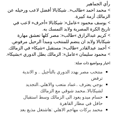
رأي الجماهير
‮> ‬محمد احمد‮ »‬طالب‮«..‬‮ ‬شيكابالا أفضل لاعب ورحيله عن
الزمالك أزمة كبيرة‮.‬
‮> ‬يوسف محمود‮ »‬عامل‮«: ‬شيكابالا‮ »‬أحرف‮« ‬لاعب في
تاريخ الكرة المصرية ولابد التمسك به‮.‬
‮> ‬كريم عبدالرازق‮ »‬طالب‮«:‬‮ ‬مصر كلها تعشق مهارة
شيكابالا ولابد ان ينضم للمنتخب ومبدأ الرحيل مرفوض‮.‬
‮> ‬أحمد عبدالقادر‮ »‬طالب‮«:‬‮ ‬مستقبل‮ »‬شيكا‮« ‬في الزمالك‮.‬
‮> ‬محمود سليمان‮ »‬عامل‮«: ‬الزمالك بطل الدوري‮ »‬بشيكا‮«.‬
اخبار ومواضيع ذات صلة:
منتخب مصر يهدد الدوري بالتأجيل .. و الاندية
ترفض
بوجي يعترف ..عماد متعب والاهلي..التجديد
لشيكابالا..محمد شوقي مع الزمالك
حسام ميدو يعود الى الزمالك وسط استقبال
حافل في مطار القاهرة
محمد بركات مهاجم الاهلي :هاشتغل مذيع بعد