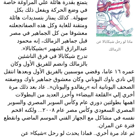
يتمتع بقدرة هائلة علي المراوغة خاصة
في وضع الحركة ويفعل ذلك بكل
سهولة‮.. ‬كذلك يمتاز بتسديدات هائلة
ومتقنة للغاية وكل هذه الصفاتجعلته
معشوقا من كل الجماهير في مصر
قبل جماهير الزمالك،‮ ‬إنه محمود
ماذا لو رحل شيكابالا عن
عبدالرازق الشهير‮ »‬بشيكابالا‮«.‬
الزمالك
تدرج شيكابالا في فرق الناشئين
بالزمالك وانضم للفريق الأول وكان
عمره ‮٦١ ‬عاما،‮ ‬وقضي موسمين بالفريق الأول وبعدها انتقل
إلي نادي باوك اليوناني وكان معشوق جماهير باوك ووصفته
الصحف اليونانية أنه‮ »‬ريفالدو واليونان‮«.. ‬عاد بعد ذلك مرة
أخري إلي‮ »‬القلعة البيضاء‮« ‬وأحرز العديد من البطولات
اهمها بطولتين دوري عام وكأس السوبر المصري والسوبر
المصري السعودي وكأس مصر عام ‮٨٠٠٢… ‬ولكنه اقحم
نفسه في مشاكل مع الجهاز الفني الموسم الماضي وانقطع
فترة عن المران‮.‬
ثم عاد مرة أخري‮.. ‬فماذا يحدث لو رحل‮ »‬شيكا‮« ‬عن