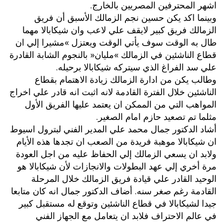
اشهر المحترفين المصريين بالخارج‮.‬
وبينما اكد يكن حسين نجم الزمالك الأسبق أن فريق
الزمالك فريق كبير لايقف علي لاعب وان شيكابالا مهما
طال به الوقت سوف يأتي الوقت ويعتزل‮ »‬مشيرا إلي ان
قطاع الناشئين في الزمالك‮ »‬مليان‮« ‬بالنجوم الشابة القادرة
علي سد الفراغ‮ ‬الذي سيتركه شيكابالا برحيله‮.‬
وطالب يكن من ادارة الزمالك زيادة الاهتمام بقطاع‮
‬الناشئين خلال الفترة‮ ‬القادمة‮ ‬لانه اثبت انه قادر علي اخراج
المواهب التي من الممكن ان يعتمد عليها الفريق الأول
مثلما تم تصعيد حازم امام الصغير‮.‬
أشاد الدكتور جمال محمد علي المدير الفني لبترول اسيوط
ان شيكابالا‮ ‬موهبة فريدة من الصعب ان تجدها هذه الأيام
ولابد ان يسعي الزمالك إلي الحفاظ عليه من اجل العودة
مرة أخري إلي عهد البطولات والانجازات لأن شيكابالا هو
الوحيد القادر علي قيادة فريق الزمالك خلال المرحلة
القادمة رغم صغر سنه‮. ‬أضاف الدكتور جمال انه كان متابعا
جيدا لشيكابالا في قطاع الناشئين وتوقع له مستقبل كبير
في عالم الاحتراف فلابد ان يتعامل مع الجهاز الفني