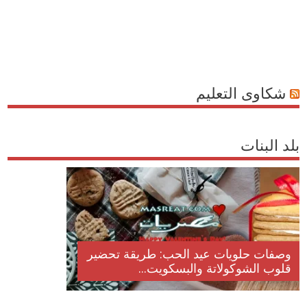
شكاوى التعليم
بلد البنات
وصفات حلويات عيد الحب: طريقة تحضير
قلوب الشوكولاتة والبسكويت...