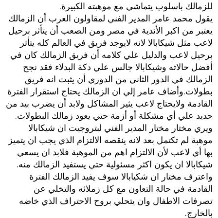
للزمالك باسلوب‮ ‬يتماشي مع موهبته الكبيرة‮.‬
يقول محمد عامر المدير الفني لمقاولون العرب أن الزمالك
يعتبر من اكبر‮ ‬الأندية في مصر ومن الصعب أن يتأثر برحيل
لاعب مثل شيكابالا لانه لايوجد فريق في العالم كله يتأثر
برحيل لاعب والدليل علي كلامه أن فريق الزمالك كان في
أفضل حالاته وشيكابالا جالس علي دكة البدلاء فقد نجح
الزمالك في الدور الثاني من الدوري أن يثبت انه فريق
بطولات.وأضاف عامر إلي ان الزمالك يحتاج استقرار الفترة
القادمة ولايحتاج لاعب يثير المشاكل ولابد أن يضرب بيد من
حديد علي أي مشكلة أو أزمة حتي يعود زمالك البطولات‮.‬
ويري مختار مختار المدير الفني لبتروجيت ان شيكابالا
موهبة لم تكتمل‮ ‬بعد لانه ينقصه الالتزام الذي يجب ان يتميز
بها أي لاعب لأن الالتزام اهم من الموهبة فلابد ان يسعي
شيكابالا ان يكون اكثر مسئولية حتي يستفيد الزمالك منه‮.
‬واعترف مختار ان شكيابالا سوف يفيد الزمالك الفترة
القادمة في حالة التعاون مع كل زملائه والتخلي عن
تصرفات الاطفال وان يتحلي بروح الاحتراف الذي خاضه
بالخارج‮.‬