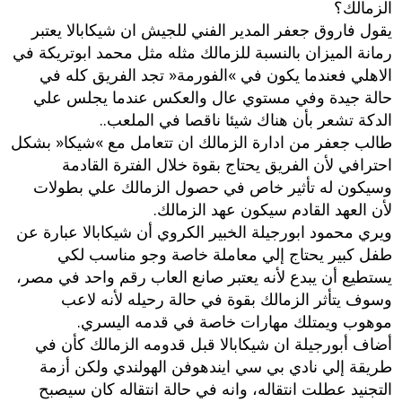
الزمالك؟
يقول فاروق جعفر المدير الفني للجيش ان شيكابالا يعتبر
رمانة الميزان بالنسبة للزمالك مثله مثل محمد ابوتريكة في
الاهلي فعندما يكون في‮ »‬الفورمة‮« ‬تجد الفريق كله في
حالة جيدة وفي مستوي عال والعكس عندما يجلس علي
الدكة تشعر بأن هناك شيئا ناقصا في الملعب‮..‬
طالب جعفر من ادارة الزمالك ان تتعامل مع‮ »‬شيكا‮« ‬بشكل
احترافي لأن الفريق يحتاج بقوة خلال الفترة القادمة
وسيكون له تأثير خاص في حصول الزمالك علي بطولات
لأن العهد القادم سيكون عهد الزمالك‮.‬
ويري محمود ابورجيلة الخبير الكروي أن شيكابالا عبارة عن
طفل كبير يحتاج إلي معاملة خاصة وجو مناسب لكي
يستطيع أن يبدع لأنه يعتبر صانع العاب رقم واحد في مصر،‮
‬وسوف يتأثر الزمالك بقوة في حالة رحيله لأنه لاعب
موهوب ويمتلك مهارات خاصة في قدمه اليسري‮.‬
أضاف أبورجيلة ان شيكابالا قبل قدومه الزمالك كأن في
طريقة إلي نادي بي سي ايندهوفن الهولندي ولكن أزمة
التجنيد عطلت انتقاله،‮ ‬وانه في حالة انتقاله كان سيصبح