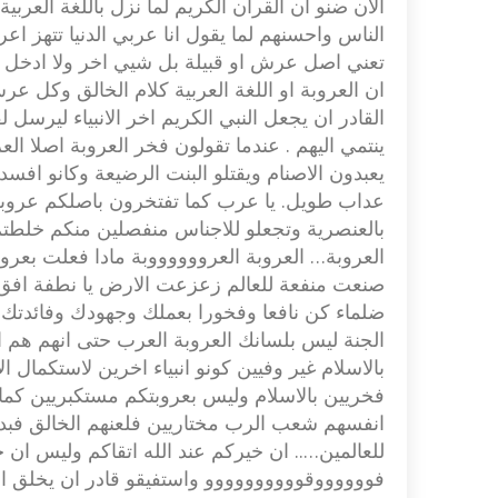
الان ضنو ان القران الكريم لما نزل باللغة العر
الناس واحسنهم لما يقول انا عربي الدنيا تتهز اع
تعني اصل عرش او قبيلة بل شيي اخر ولا ادخل
ان العروبة او اللغة العربية كلام الخالق وك
القادر ان يجعل النبي الكريم اخر الانبياء ليرسل
ينتمي اليهم . عندما تقولون فخر العروبة اصلا ال
يعبدون الاصنام ويقتلو البنت الرضيعة وكانو افس
عداب طويل. يا عرب كما تفتخرون باصلكم عروبة 
بالعنصرية وتجعلو للاجناس منفصلين منكم خلطتم 
العروبة… العروبة العرووووووبة مادا فعلت بعر
صنعت منفعة للعالم زعزعت الارض يا نطفة اف
ضلماء كن نافعا وفخورا بعملك وجهودك وفائدتك
الجنة ليس بلسانك العروبة العرب حتى انهم هم 
بالاسلام غير وفيين كونو انبياء اخرين لاستكمال ا
فخريين بالاسلام وليس بعروبتكم مستكبريين كما ف
انفسهم شعب الرب مختاريين فلعنهم الخالق فب
للعالمين….. ان خيركم عند الله اتقاكم وليس ا
فووووووقوووووووووو واستفيقو قادر ان يخلق ا