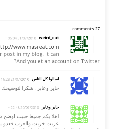
27 comments
-
weird_cat
31/07/2010 06:04
ttp://www.masreat.com
 post in my blog. It can?
And you et an account on Twitter?
اسالوا كل الناس
21/07/2010 16:28
حاير وعابر ..شكرا لتوضيحك 
-
حاير وعابر
20/07/2010 22:48
اهلا بكم جميعا حبيت اوضح شي
عربت خربت والعرب قعدو يقو