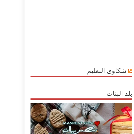
شكاوى التعليم
بلد البنات