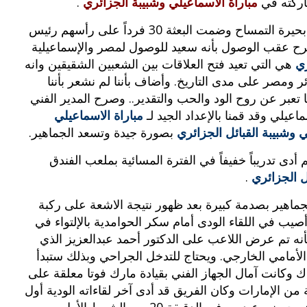
اركته في
مباراة الاسماعيلي وشبيبة الجزائري
.
انتقل البطل الجزائري لأحد الفنادق المطلة على بحيرة التمساح وضمت البعثة 30 فرداً على رأسهم رئيس
 عقب الوصول بأنه سعيد للوصول لمصر والإسماعيلية
ري
هي التي تعيد فتح العلاقات بين الشعبين الشقيقين وانه
ئر ومصر على مدى التاريخ. وأضاف بأننا لم نشعر بأننا
ها تعبر عن روح الود والحب والتقدير.. وصرح المدير الفني
عيلي وقد قمنا بالإعداد الجيد لـ
مباراة الاسماعيلي
ي وشبيبة القبائل الجزائري
بصورة جيدة وتسعد الجماهير.
 تدريباً خفيفاً في الفترة المسائية بملعب الفندق
ل الجزائري
.
جماهير بصدمة كبيرة بعد ظهور نتيجة الاشعة على ركبة
يب في اللقاء الودى أمام سكر الحوامدية بالإلتواء في
أنه تم عرض اللاعب على الدكتور أحمد عبدالعزيز الذي
لأمامي الخارجي. ويحتاج للتدخل الجراحي وبذلك ستبدأ
ناك وكانت آمال الجهاز الفني بقيادة مارك فوتا معلقة على
ن الإمارات وكان الفريق قد أدى آخر لقاءاته الودية أول