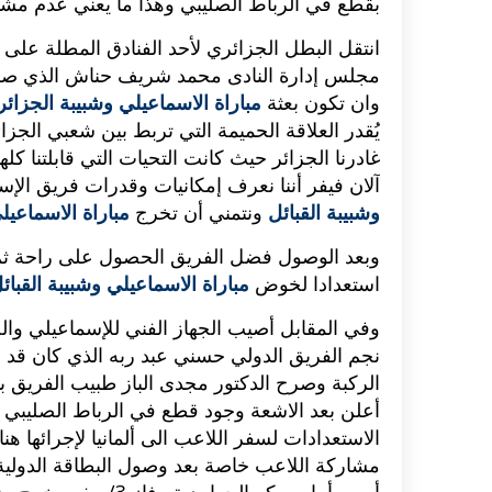
بقطع في الرباط الصليبي وهذا ما يعني عدم مش
مجلس إدارة النادى محمد شريف حناش الذي صرح
وان تكون بعثة
مباراة الاسماعيلي وشبيبة الجزائ
يُقدر العلاقة الحميمة التي تربط بين شعبي الجزا
غادرنا الجزائر حيث كانت التحيات التي قابلتنا كل
آلان فيفر أننا نعرف إمكانيات وقدرات فريق الإسما
وشبيبة القبائل
ونتمني أن تخرج
مباراة الاسماعيل
وبعد الوصول فضل الفريق الحصول على راحة ثم أدى
استعدادا لخوض
مباراة الاسماعيلي وشبيبة القبائ
وفي المقابل أصيب الجهاز الفني للإسماعيلي وال
نجم الفريق الدولي حسني عبد ربه الذي كان قد أص
الركبة وصرح الدكتور مجدى الباز طبيب الفريق ب
أعلن بعد الاشعة وجود قطع في الرباط الصليبي ا
الاستعدادات لسفر اللاعب الى ألمانيا لإجرائها ه
مشاركة اللاعب خاصة بعد وصول البطاقة الدولية م