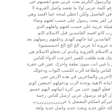
بية والرسول الكريم بعث عربي ضنو انفسهم خير
رفو كلمة عربي اولا ما تقصد واصل العروبة لا
 في الفاصيل ولكن اعطي لمحة عما اقصد وهي
ل عرش كفر يبعث رسول على حسب لغتهم وشاء
 لقبيلة عربية على حسب لغتهم واهلهم الدي
عرب كانو افسد الفاسدين قبل الاسلام كانو
د الفاسدين لما جائهم الهدى وعلمهم رسولهم بعد
عروبة انا عربي الخ الخ الخ احسستمونا
الاسلام بالعروبة وكدتم ان تجعلو الاسلام هي
وبتك هده طلعت للقمر اخترعت الدواء للناس
ق يا غبي انت سوى نطفة واخرك عفن في حفرة
 للناس ولطاعة الرب لكسب الثواب ودخولك
الاخرين والمتاخرين في هده الارض حتى
لامانة الاهية بوحدة الرب ودخولهم اجمعين كونو
علو اليهود حتى من كثرة انبيائهم اليهم حسبو
دل الوعد برسول عربي ارسل للناس رحمة
ن خيركم اصلكم المفضل يا عررررررررررررب
لله خلق جديد وبعث جديد واصل جديد ولغة