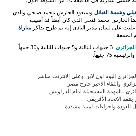
يلي وشبيبة القبائل
وسيعود الحارس محمد صبحي والذي
بوي مع
وصفات أكلات عيد راس السنة الميلادية
والميلاد المجيد الكريسما...
ضاً الحارس محمد فتحي الذي كان أيضاً قد أصيب
 أعلنت على لسان مدير النادى إنه تم طرح تذاكر
مباراة
الجزائري
: 3 جنيهات للثالثة و5 جنيهات للثانية و30 جنيهاً
لجزائري اليوم اون لاين وعلى الانترنت مباشر
زائري واللقاء الاخير خارج مصر
زائري ..المهمة المستحيلة امام للدراويش
ينتقد الاتحاد الأفريقي
ائل العودة واجراءات امنية مشددة