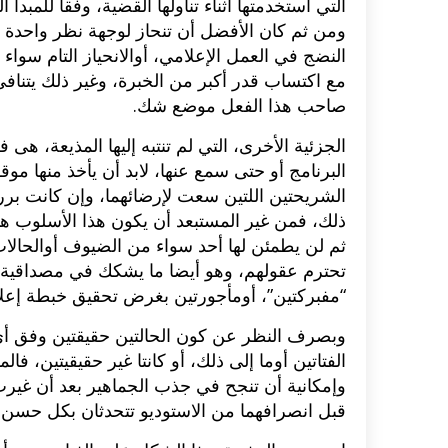
التي استخدمتها أثناء تناولها القضية، وفقا للم
ومن ثم كان الأفضل أن تنحاز لوجهة نظر واحدة أو
النضج في العمل الإعلامي، أوالانحياز التام سواء
مع اكتساب قدر أكبر من الخبرة، وغير ذلك يتنافى
صاحب هذا الفعل موضع شك.
الجزئية الأخرى، التي لم تنتبه إليها المذيعة، 
البرنامج أو حتى سمع عنها، لابد أن يأخذ منها مو
الشريحتين اللتين سعت لإرضائهما، وإن كانت برر
ذلك، فمن غير المستبعد أن يكون هذا الأسلوب هو 
ثم لن يطمئن لها أحد سواء من الضيوف أوالحالات
تحترم عقولهم، وهو أيضا ما يشكك في مصداقية ال
“مفبركتين”، أومأجورتين بغرض تحقيق خبطة إعلا
وبصرف النظر عن كون الحالتين حقيقتين وفق أي 
الفتاتين أوما إلى ذلك، أو كانتا غير حقيقيتين، ف
وإمكانية أن تنجح في جذب الجماهير بعد أن غيرت 
قبل انصرافهما من الاستوديو تتحدثان بكل حسن ن