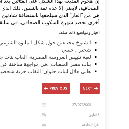
إن هجوم المذيعة بهذا الشكل على الفتاتين بعد أ
الصحافية، لايعني إلا عدم ثقة بالنفس، ذلك الذ
هي من “العار” الذي سيلحقها باستضافة شاذتين 
أخرى تحصد شهرة السكوب الصحافي، في سابقة لم
اخبار ومواضيع ذات صلة:
الشيوخ مختلفين حول شكل المايوه الشرعي
شخير .. حبيبي
لعبة تلبيس العروسة المصرية، العاب بنات
بنات مصر المنقبات ..في مواجهة ساخنة عن
هاني هلال لبنات حلوان: النقاب حرية شخصية 
PREVIOUS
NEXT
27/07/2009
5 تعليق
اقرا الحادثة