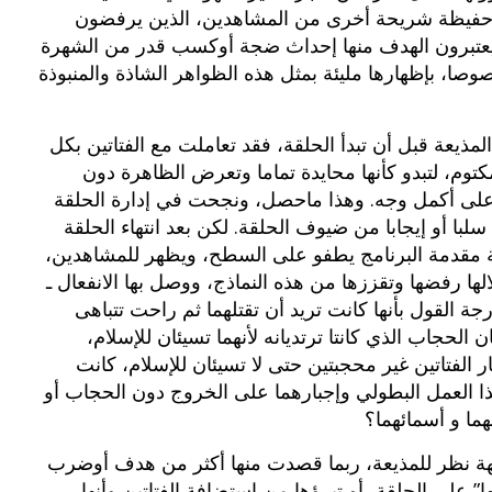
رت حفيظة شريحة أخرى من المشاهدين، الذين يرفضون
ويعتبرون الهدف منها إحداث ضجة أوكسب قدر من الشهرة
صا، بإظهارها مليئة بمثل هذه الظواهر الشاذة والمنبوذة
لمذيعة قبل أن تبدأ الحلقة، فقد تعاملت مع الفتاتين بكل
وم، لتبدو كأنها محايدة تماما وتعرض الظاهرة دون
ية على أكمل وجه. وهذا ماحصل، ونجحت في إدارة الحلقة
ا أو إيجابا من ضيوف الحلقة. لكن بعد انتهاء الحلقة
 مقدمة البرنامج يطفو على السطح، ويظهر للمشاهدين،
ا رفضها وتقززها من هذه النماذج، ووصل بها الانفعال ـ
ة القول بأنها كانت تريد أن تقتلهما ثم راحت تتباهى
الحجاب الذي كانتا ترتديانه لأنهما تسيئان للإسلام،
بوي مع
وصفات أكلات عيد راس السنة الميلادية
 الفتاتين غير محجبتين حتى لا تسيئان للإسلام، كانت
والميلاد المجيد الكريسما...
ذا العمل البطولي وإجبارهما على الخروج دون الحجاب أو
ما و أسمائهما؟
ة نظر للمذيعة، ربما قصدت منها أكثر من هدف أوضرب
 على الحلقة، أو تبرؤها من استضافة الفتاتين وأنها