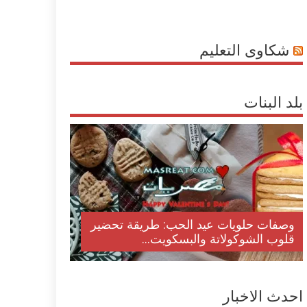
شكاوى التعليم
بلد البنات
وصفات حلويات عيد الحب: طريقة تحضير
قلوب الشوكولاتة والبسكويت...
احدث الاخبار