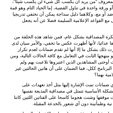
بدأ المعروف “من يريد أن يكسب كل شيء لن يكسب شيئا”،
 ورقة واحدة في تناول القضية، إما الحياد التام وهو قمة
 ضد أو مع، وكلاهما دليل سذاجة يمكن أن تختفي تدريجيا
 مع القواعد الإعلامية السليمة فضلا عن أنه يجعل
هى فكرة المصداقية بشكل عام، فمن شاهد هذه الحلقة من
قفا عدائيا، لأنها أظهرت عكس ما تخفي، والأمر سيان لدى
ت ذلك بشكل ما إلا أنها لم تقدم ضمانات لعدم تكرار
منهجها الثابت في التعامل مع كافة الحالات التالية، ومن
 أوحتى المشاهدين الذين اعتبروها تلاعبت بهم ولم
برنامج ككل، فما الضمان على أن هاتين الحالتين غير
مية بهما؟
ضمانات تمت الإشارة إليها مثل أخذ تعهدات على
المشكلة الأساسية تتمثل في مصداقية المذيعة نفسها
موقفها وشنت هجوما كاسحا على الفتاتين اللتين كانتا
ية وطمأنينة دون أي شعور بالخدعة المقبلة.