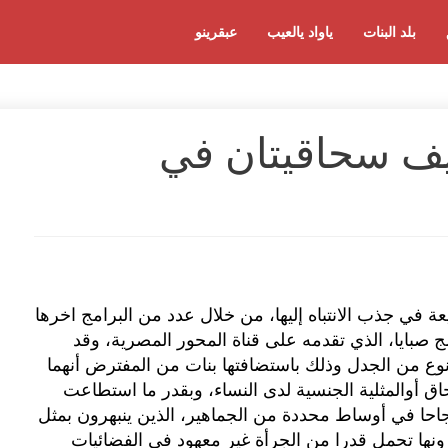
بلد البنات
ياواد يالعيب
عبقرينو
ف سحاقيتان في
ة في جذب الانتباه إليها، من خلال عدد من البرامج اخرها
ج صبايا، الذي تقدمه على قناة المحور المصرية، وقد
وع من الجدل وذلك باستضافتها بنات من المفترض أنهما
اق أوالمثلية الجنسية لدى النساء، وبقدر ما استطاعت
احا في أوساط محددة من الجماهير، الذين ينبهرون بمثل
نها تحمل قدرا من الجرأة غير معهود في الفضائيات