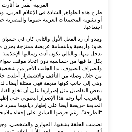
العربية، بقدر ما أثا
طرح هذه الظواهر الشاذة في الإعلام العربي، 
أو تشويه المجتمعات العربية عموما والمصرية خصو
اجتماعيا.
ويبدو أن رد الفعل الأول والثاني كان في حسبان ا
هدوء وأريحية وبابتسامة عريضة ممتزجة بحزن مكت
تدخل منها، وبالتالي تكون أدت رسالتها الإعلام
بكل ما فيها من حساسية دون اتخاذ موقف سواء سلب
وانصراف الضيوف، بدا الجانب الآخر من شخصية
من خلال وصلة من التأفف والاشمئزاز أعلنت خلاله
وهي إلى جانب كونها مذيعة فهى ممثلة أيضا ـ لدرج
ببعض التفاصيل مثل إصرارها على أن تخلع الفتاتان 
اكلات عيد الاضحى 2023 وصفات طبخ
طريقة تحضير حلاوة المولد الن
والغريب أنها رغم هذا الإصرار البطولي على إظهار
ر بالصور...
وصفات بالفيديو والصور...
المذيعة حريصة أيضا على إظهار ديانتهما بسرد ه
“الطرحة”، رغم حرصها السابق على إخفاء ملامحه
تضمنت الحلقة بشقيها، الحواري والشخصي، وجه
أكثر من عصفور بحجر واحد، الأول إعلان ” تغصبها”