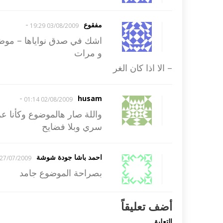
-
مفقوع
03/08/2009 19:29
اشك في صدق نواياها – موضو
و مرات
– الا اذا كان الغر
-
husam
02/08/2009 01:14
واللة صار هالموضوع وكأنا ع
سري وبلا فضايح
احمد باشا جودة شوشة
27/07/2009 21:56
بصراحة الموضوع جامد
أضف تعليقاً
التعليق