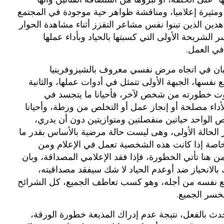
ثيرة إعلاميا، ومناقشة ظواهر حية موجودة في المجتمع
دين الذين تبنوا نفس مشاعر التقزز أثناء مشاهدة الحوار
سر الشريحة الأولى التي كسبتها بالحياد وبأداء عملها
في العمل.
يصبان في اتجاه مرض نفسي معروف بالشيزوفرينيا
نفسها، الجبهة الأولى تتمثل في أدوات عملها، والثانية
وت خطورته من شخص لآخر، فأحيانا ما يتجسد في
داء مصلحة أو إنجاز عمل أو التخلص من ورطة، وأحيانا
الواحد حياتين منفصلتين ومتوازيتين دون أن يدري،
 الحالة الأولى، وهى ليست حالة مرضية بالأساس بقدر ما
اصة إذا كانت هذه الشخصية تعمل في الإعلام ومن
 هنا تأتي الخطورة، فإذا فقد الإعلامي المصداقة، وبان
الانحياز ضد أوعدم الحياد لا شك سيفقد مصداقيته،
مع نفسه من أجله، وهو كسب تعاطف الجميع، كل الشرائح
خسر الجميع.
دث بالفعل، نتيجة عدم إدراك المذيعة خطورة الورقة،