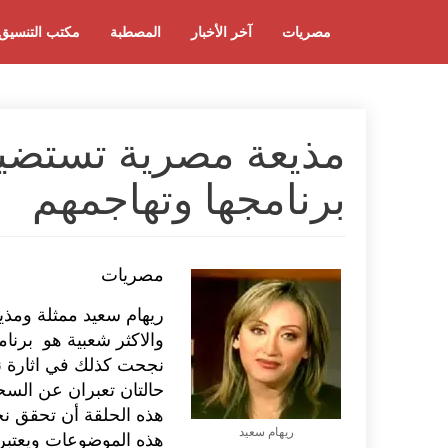
مصريات
آخر الأخبار
المصطبة
مكتب التنسيق
مذيعة مصرية تستضي
برنامجها وتهاجمهم
مصريات
ريهام سعيد ممثلة ومذيع
والاكثر شعبية هو برنام
نجحت كذلك في اثارة ن
حالتان تعبران عن السح
هذه الحلقة أن تحقق نج
ريهام سعيد
هذه الموضوعات ويعتبرو