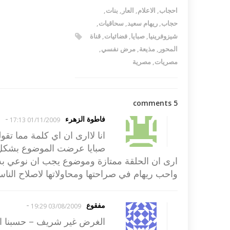
احجاب
,
الاعلام
,
العار
,
بنات
,
حجاب
,
ريهام سعيد
,
سحاقيات
,
شيزوفرينيا
,
صبايا
,
فضائيات
,
قناة
المحور
,
مذيعة
,
مرض نفسي
,
مصريات
,
مصرية
5 comments
-
فاطوة الزهرء
01/11/2009 17:13
انا لاارى ان اي كلمة مما تقو
صبايا عرضت الموضوع بشكل 
ارى ان الحلقة ممتازة وموضوع يجب ان نوعي به اول
واحب ريهام في صراحتها ومحاولاتها لاصلاح الناس 
-
مفقوع
03/08/2009 19:29
الغرض غير شريف – حسبنا الل