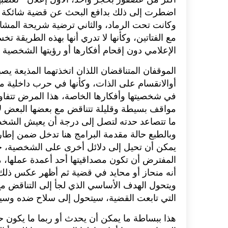
اضطرت إلى ذلك بدافع البحث عن قضية شائكة وم
وكانت تحت الرماد، والثاني ترضية شريحة المشاه
مع الفتاتين، وكأنها لا تدري أنها بهذه الطريقة تخ
الإعلامي دون إقحام أفكارها أو رؤيتها الشخصية 
الموقفان المتناقضان اللذان اتخذتهما المذيعة 
أوالانقسام على الذات، وكأنها في حرب داخلية مع 
في شخصيتها وأفكارها الخاصة، هذا المرض تتفا
مواقف بسيطة وقليلة تتناقض مع بعضها البعض لأ
ما تتصاعد حدته لتصل إلى درجة أن يعيش الشخص 
وبالطبع حالة مقدمة البرامج هنا تدخل ضمن إطار
يمكن أن تحيل إلى دلائل أخرى على الشخصية، خ
المفترض أن تكون مصداقيتها أحد أعمدة عملها، من
أنه منحاز أو محايد في قضية ثم أظهر عكس ذلك ب
ويتحول الهدف الأساسي الذي لجأ إلى التناقض 
التي تابعت القضية، سيتحول إلى سلاح ضده وسي
هذا ببساطة ما يمكن أن يحدث أو ربما ما يكون ح