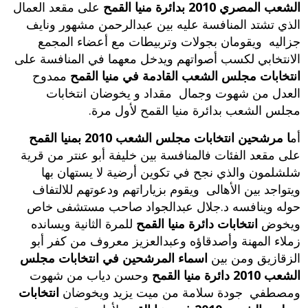
الشعب المصري 2010 بدائرة منيا القمح
على مقعد العمال
الذي تشتد المنافسة عليه بين عبدالرحمن مشهور ونايف
جزاليه ويقومان بجولات وتربيطات مع أعضاء المجمع
الانتخابي لكسب أصواتهم ويدخل معهما في المنافسة على
انتخابات مجلس الشعب القادمة في منيا القمح
ممدوح
العدل من شهوت وجمال مقداد و يخوضان انتخابات
مجلس الشعب بدائرة منيا القمح لأول مرة.
أم
ا مرشحين انتخابات مجلس الشعب 2010 بمنيا القمح
على مقعد الفئات فالمنافسة بين خليفة أبو عنتر من قرية
شلشلمون والذي نجح في تكوين أرضية لا يستهان بها
ويتواجد بين الأهالى ويقوم بزياراتهم ودعوتهم للالتفاف
حوله وينافسه د.جلال عبدالجواد صاحب مستشفى خاص
ويخوض
انتخابات دائرة منيا القمح
للمرة الثانية ويسانده
زملاء المهنة وأصدقاؤه وعبدالعزيز معروف من كفر أبو
الزقازيق ومن بين
اسماء المرشحين في انتخابات مجلس
الشعب 2010 دائرة منيا القمح
وحسن دياب من شهوت
ومصطفي جودة سلامة من ميت يزيد ويخوضان
انتخابات