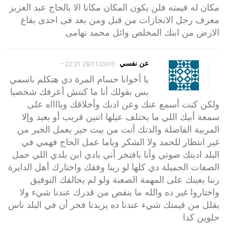
مكان له قيمته فلن يكون المكان مكانا الا بالحاج عبد العزيز
معرف رجل الانجازات من قبل ومن بعد فى احدى بقاع
الارض من ابنك المخلص وائل محمد تهامى
-
عن نفسي
28/11/2010 22:31
يا أخوانا حسام المرة دي هتكلم باسمي
بس بقولك أنا ما كنتش أعرفك شخصيا
ولكن كنت أسمع عنك وعن ادبك وأخلاقك ويااااه على
سمعة أبيك اللي ما يختلف عيلها اتنين قريب أو بعيد وإلا
المربية الفاضلة والدتك أنت من بيت خير يعمل الخير من
غير انتظار للحمد ولا الشكر وياما عمل الحاج فهمي في
البلد اديتك صوتي وأنا بافتخر أني بادي ابن بلدي اللي حمل
الصفات الجميلة دي كلها لو ربنا وفقك واختارك أهل الدايرة
ربنا يعينك على المهمة الصعبة ولو لم يحالفك التوفيق
واختاروا غير ده والله ما ينقص من قدرك عندنا شيء ولا
يقلل من قيمتك شيء عندنا ده يزيدنا فخر أن في البلد ناس
حلوين كدا