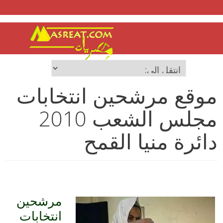
موقع مرشحين انتخابات
مجلس الشعب 2010
دائرة منيا القمح
مرشحين
انتخابات