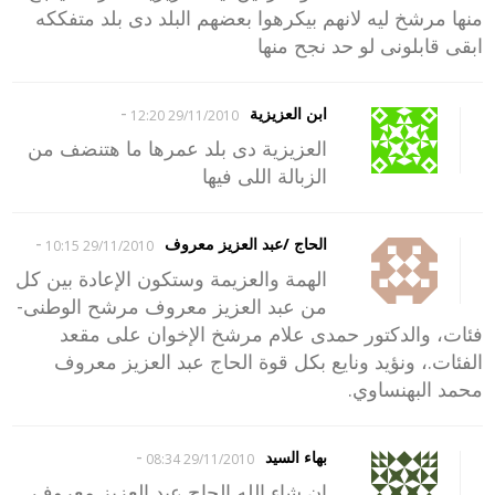
منها مرشخ ليه لانهم بيكرهوا بعضهم البلد دى بلد متفككه
ابقى قابلونى لو حد نجح منها
-
ابن العزيزية
29/11/2010 12:20
العزيزية دى بلد عمرها ما هتنضف من
الزبالة اللى فيها
-
الحاج /عبد العزيز معروف
29/11/2010 10:15
الهمة والعزيمة وستكون الإعادة بين كل
من عبد العزيز معروف مرشح الوطنى-
فئات، والدكتور حمدى علام مرشخ الإخوان على مقعد
الفئات.، ونؤيد ونايع بكل قوة الحاج عبد العزيز معروف
محمد البهنساوي.
-
بهاء السيد
29/11/2010 08:34
ان شاء الله الحاج عبد العزيز معروف