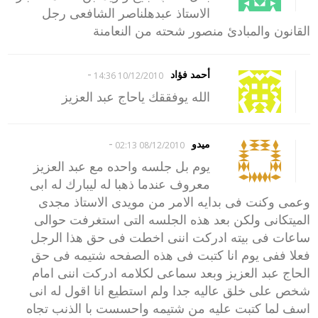
الاستاذ عبدهلناصر الشافعى رجل
القانون والمبادئ منصور شحته من النعامنة
-
أحمد فؤاد
10/12/2010 14:36
الله يوفققك ياحاج عبد العزيز
-
ميدو
08/12/2010 02:13
يوم بل جلسه واحده مع عبد العزيز
معروف عندما ذهبا له ليبارك له ابى
وعمى وكنت فى بدايه الامر من مويدى الاستاذ مجدى
الميتكانى ولكن بعد هذه الجلسه التى استغرفت حوالى
ساعات فى بيته ادركت اننى اخطت فى حق هذا الرجل
فعلا ففى يوم انا كتبت فى هذه الصفحه شتيمه فى حق
الحاج عبد العزيز وبعد سماعى لكلامه ادركت اننى امام
شخص على خلق عاليه جدا ولم استطيع انا اقول له انى
اسف لما كتبت عليه من شتيمه واحسست با الذنب تجاه