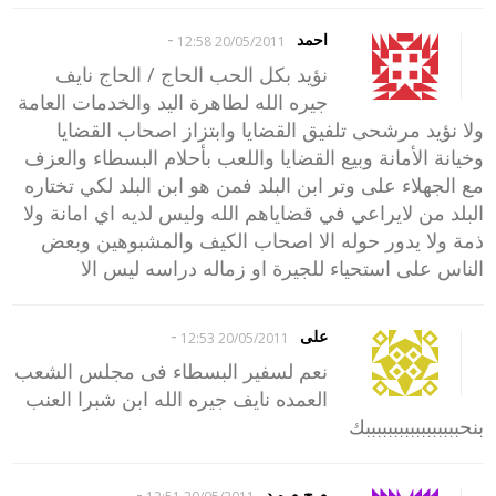
-
احمد
20/05/2011 12:58
نؤيد بكل الحب الحاج / الحاج نايف
جيره الله لطاهرة اليد والخدمات العامة
ولا نؤيد مرشحى تلفيق القضايا وابتزاز اصحاب القضايا
وخيانة الأمانة وبيع القضايا واللعب بأحلام البسطاء والعزف
مع الجهلاء على وتر ابن البلد فمن هو ابن البلد لكي تختاره
البلد من لايراعي في قضاياهم الله وليس لديه اي امانة ولا
ذمة ولا يدور حوله الا اصحاب الكيف والمشبوهين وبعض
الناس على استحياء للجيرة او زماله دراسه ليس الا
-
على
20/05/2011 12:53
نعم لسفير البسطاء فى مجلس الشعب
العمده نايف جيره الله ابن شبرا العنب
بنحبببببببببببببببببك
-
م ح م و د