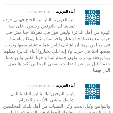
-
أبناء العزيزية
28/11/2010 22:24
ابن العزيزية البار ابن الحاج فهمي جودة
تمنايتنا لك بالتوفيق وحصول على ثقة
كبيرة من أهل الدائرة وليس فوز في معركة احنا مش في
حرب مع بعضنا احنا بنختار واحد مننا يمثلنا ويتكلم باسمنا
في مجلس يهمنا أن اشايف لناس عمالة تشتمبعضها وتسب
بعضها احنا في حرب ولا إيه اللي يختاروا أبناء الدايرة يمثلهم
ربنا يوفقه ويا رب يكون حسام ابننا واخونا الكبير وابن عمنا
خدمنا قبل من غير انتخابات يبقىفي المجلس أكيد هايعمل
اللي يهمنا
-
أبناء العزيزية
28/11/2010 22:20
يارب التوفيق ليك يا ابن البلد يا اللي
شايفك ماشي بالأدب والاحترام
والتواضع وكل الحب وكل التمنيات من أهل بلدك المخلصين
ليك بالتوفيق ولو لم يحالفك الحظ لا قدر الله فيكفينا اننا