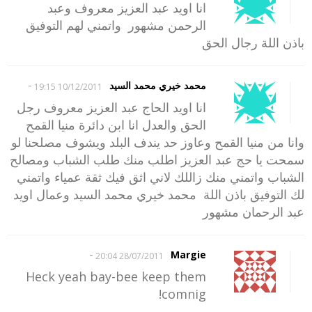
انا اويد عبد العزيز معروف وعبد
الرحمن مشهور واتمني لهم التوفيق
باذن اللة رجال الحق
-
محمد خيري محمد السيد
10/12/2011 19:15
انا اويد الحاج عبد العزيز معروف رجل
الحق والعدل انا ابن دائرة منيا القمح
وانا من منيا القمح وعاوز حد يندف البلد ويشوف مصلحنا لو
سمحت يا حج عبد العزيز اطلب منك طلب الشباب ومصالح
الشباب واتمني منك زاللك لاني اثق فيك ثقة عمياء واتمني
لك التوفيق باذن اللة محمد خيري محمد السيد وعمال اويد
عبد الرحمان مشهور
-
Margie
28/07/2011 20:04
Heck yeah bay-bee keep them
comnig!