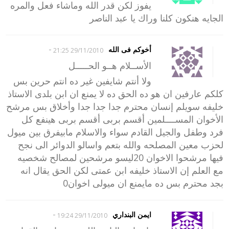
يفوز لكن قدر الله وماشاء فعل والمره
الجايه هنكون كلنا وراك يا عبد الناصر
-
أخوكم فى الله
29/11/2010 21:25
الأســلام هــو الحـــــل
ولا أنتم شايفين غير ده انتم حرين بس
كلكم عارفين ان هو ده الحق ده لا يمنع ان ابن بلدى الاستاذ
خليفه سويلم إنسان محترم جدا جدا جدا وأخلاق بس مرشح
الأخوان المســــلمين أقسم بربى أقسم بربى هينفع كل
فرد وطفل والجيل القادم سواء والاسلام مابيفرق بين ميول
لحزب معين المصلحه والله بتعم واسالو الدوائر الى نجح
فيها مرشحوا الاخوان 20ليسو مرشحين لمصالح شخصيه
مع العلم إن الاستاذ خليفه ابن عمتى لكن الحق يقال انه
بجد محترم بس ده مايمنع ان ميولى اخوان0
-
ايمن البنداري
29/11/2010 19:24