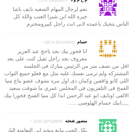
20/05/2011 12:51
نعم لرجال المهام الصعبه نايف باشا
جيره الله ابن شبرا العنب والله كل
الناس بتحبك ياعمده لانى انت راجل كبيرومحترم
-
حسام
25/12/2010 03:14
انا فخور بيك بجد ياحج عبد العزيز
معروف بجد راجل ثقيل كنت على بعد
اقل من نصف متر من الرئيس مبارك فى الجلسه
المشتركه ولم ترمى نفسك عليه مثل مع فعلو جميع النواب
اللى كانو واقفين وكمان دى اول مره نشوف عضو بتاع منيا
القمح فى التلفزيون فى المجلس عمرى ما شوفت سعيد
الالفى اونايف ابو عبد الرحمن ابدا كل منيا القمح فخورا بيك
,,,,,ابنك حسام الهلوصى……..
-
منصور شحته
22/12/2010 22:47
بكل الحب نبايع ونؤيد ابن النعامنة البار