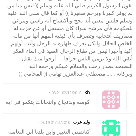
لقول الرسول الكريم صلي الله عليه وسلم (( ليس منا من
لم يوقر كبيرنا ويرحم صغيرنا )) أو كما قال صلي الله عليه
وسلم فليس معني أنه نجح وبأكتساح أنه راشي ومرائي
للحكومه فأي مرشح سواء كان مستقل أو عن حزب له
مصاريف أنتخابيه وتصرف بأي كيفيه المهم أنها من ماله
الخاص الحلال والكل يعرف طهاره يد الرجل وأنت أولهم
أكيد وأخيرا ليس من طباع الرجال الصيد في الماء العكر
أتقي الله ولا ترمي الناس جزافا….. أرجوا منك تقبل
النصيحه بصدر رحب والسلام عليكم ورحمه الله
وبركاته……. مصطفي عبدالعزيز تهامي (( المحامي ))
-
kh
02/12/2010 03:21
كوسه وبدنجان وانتخابات بتكمو فى ايه
-
وليد عرب
01/12/2010 08:19
كنانتمني التغيير وابن بلدنا ابن النعامنه