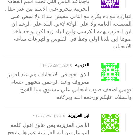
ياجماعه الناس اللي تحت اسم القعاده
الحزبيه بيجرو علي الاسم من غير عقل
انهارده مع ده بكره مع التاني مفيش مبداء ولا بيبص علي
المصلحه العامه ولا علي الولاء لاءبن البلد علي الرغم ان
ابن الحزب يهمه الكرسي وابن البلد زيه لكن لو حد ياخد
صوتنا ابن بلدنا اولي وتظ في الفلوس والتبرعات ساعه
الانتخبات
-
العزيزية
29/11/2010 14:55
الذي نجح في الانتخابات هم عبدالعزيز
معروف وعبد الرحمن مشهور حسام
فهمي اضعف صوت انتخابي علي مستوي منيا القمح
والسلام عليكم ورحمة الله وبركاته
-
ابن العزيزية
29/11/2010 12:27
انا من العزيزية بس عاوز اقول كلمه
انتو عارفين ليه العزيزية عمرها مينجح