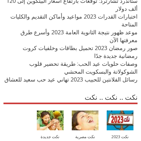
ستاندرد تشارترد: توقعات بارتفاع اسعار البيتكوين إلى 120
ألف دولار
اختبارات القدرات 2023 مواعيد وأماكن التقديم والكليات
المتاحة
موعد ظهور نتيجة الثانوية العامة 2023 وأسرع طرق
معرفتها الآن
صور رمضان 2023 تحميل بطاقات وخلفيات كروت
رمضانية جديدة جدًا
وصفات حلويات عيد الحب: طريقة تحضير قلوب
الشوكولاتة والبسكويت المحشي
رسائل الفلانتين للحبيب 2023 تهاني عيد حب سعيد للعشاق
نكت .. نكت .. نكت
نكت 2023
نكت مصرية
نكت جديدة