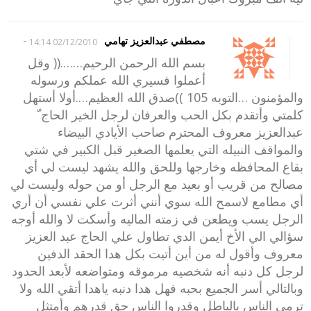
-
مصطفي عبدالعزيز تهامي
02/12/2010 14:14
بسم الله الرحمن الرحيم…….(( وقل
أعملوا فسيري الله عملكم ورسوله
والمؤمنون …التوبه 105 ))صدق الله العظيم….أولا أستهل
كلمتي وأتقدم بكل الحب والعرفان لرجل الخير الحاج ّ
عبدالعزيز معروف المحترم صاحب الأيادي البيضاء
والمواقف النبيله التي يعلمها الصغير قبل الكبير في شتي
بقاع المحافظه وخارجها وللحق والله يشهد ليست لي أي
مصالح من قريب أو بعيد مع الرجل أو من حوله وليست لي
أي مطامع لاسمح الله سوي أنني أثرت علي نفسي أن أري
الرجل يسب ويطعن في زمته الماليه وأسكت لا والله أوجه
سؤالي الي الأخ أيمن الدي تطاول علي الحاج عبد العزيز
معروف وأقول له من أين أتيت بكل هدا الحقد الدفين
لرجل كل دنبه أنه شخصيه مرموقه ومتواضعه لأبعد الحدود
وبالتالي أسر الجميع بحبه فهل هدا دنبه ياهدا أتقي الله ولا
ترمي الناس بالباطل وقدروا الناس حق قدرهم وأمتثل