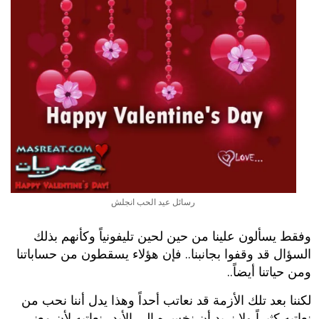
رسائل عيد الحب انجلش
وفقط يسألون علينا من حين لحين تليفونياً وكأنهم بذلك
السؤال قد وقفوا بجانبنا.. فإن هؤلاء يسقطون من حساباتنا
ومن حياتنا أيضاً..
لكننا بعد تلك الأزمة قد نعاتب أحداً وهذا يدل أننا نحب من
نعاتبه كثيراً ولا نريد أن نخسره الى الأبد.. نعاتبه لأن معني