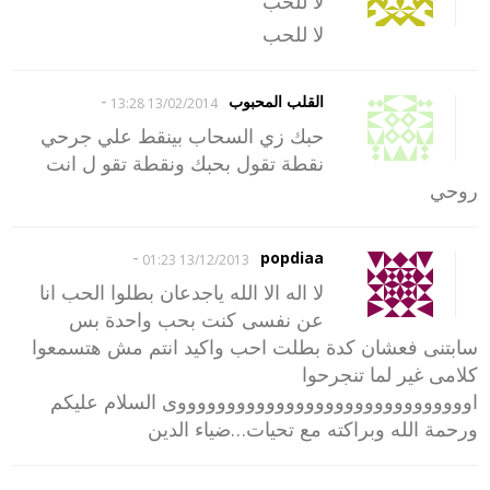
لا للحب
لا للحب
-
القلب المحبوب
13/02/2014 13:28
حبك زي السحاب بينقط علي جرحي
نقطة تقول بحبك ونقطة تقو ل انت
روحي
-
popdiaa
13/12/2013 01:23
لا اله الا الله ياجدعان بطلوا الحب انا
عن نفسى كنت بحب واحدة بس
سابتنى فعشان كدة بطلت احب واكيد انتم مش هتسمعوا
كلامى غير لما تنجرحوا
اووووووووووووووووووووووووووووووى السلام عليكم
ورحمة الله وبراكته مع تحيات…ضياء الدين