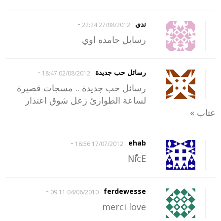
-
ندي
27/08/2012 22:24
رسايل جامده اوي
-
رسائل حب جديدة
02/08/2012 18:47
رسائل حب جديدة .. مسجات قصيرة
لساعة الطوارئ زعل شوق اعتذار
عتاب »
-
ehab
17/07/2012 18:56
NٌٌٌٌٌٌٌٌicE
-
ferdewesse
04/06/2010 09:11
merci love