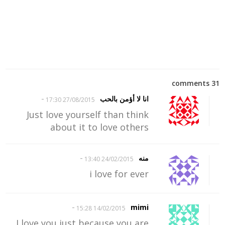
31 comments
-
انا لا أؤمن بالحب
27/08/2015 17:30
Just love yourself than think
about it to love others
-
منه
24/02/2015 13:40
i love for ever
-
mimi
14/02/2015 15:28
I love you just because you are