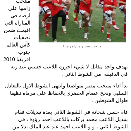
منتخب
زامبيا على
ارضه في
المباراة التي
اقيمت ضمن
تصفيات
كأس العالم
منتخب مصر و مباراة زامبيا
جنوب
افريقيا 2010
بهدف واحد مقابل لا شيء احرزه اللاعب حسني عبد ربه
في الدقيقة من الشوط الثاني .
بدأ اداء منتخب مصر متواضعا وانتهى الشوط الاول بالتعادل
السلبي ونجح عصام الحضري بالحفاظ على مرماه نظيفا
طوال الشوطين .
قام حسن شحاتة في الشوط الثاني بعدة تبديلات فقام
بتبديل اللاعب محمد بركات باللاعب احمد رؤوف في
الشوط الثاني ، و و اللاعب احمد عيد عبد الملك بدلا من