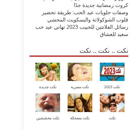
كروت رمضانية جديدة جدًا
وصفات حلويات عيد الحب: طريقة تحضير
قلوب الشوكولاتة والبسكويت المحشي
رسائل الفلانتين للحبيب 2023 تهاني عيد حب
سعيد للعشاق
نكت .. نكت .. نكت
نكت 2023
نكت مصرية
نكت جديدة
نكت
نكت مضحكة
نكت محششين