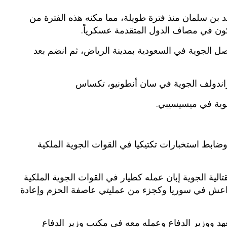
حمد بن سلمان منذ فترة طويلة، مما مكنه هذه الفترة من
بوي مع
وصفات أكلات عيد راس السنة الميلادية
تكون في مصاف الدول المتقدمة عسكرياً.
والميلاد المجيد الكريسما...
صل الجوية في السعودية بمدينة الرياض، ثم انضم بعد
راندولف الجوية في سان أنطونيو، تكساس
جوية في ميسيسيبي.
الأمير خالد عمل طياراً لطائرة من طراز F-15 وضابط استخبارات تكتيكيا في القوات الجوية الملكية
قتالية الجوية إبان عمله كطيار في القوات الجوية الملكية
داعش في سوريا وكجزء من عمليتي عاصفة الحزم وإعادة
هد ووزير الدفاع وعمله معه في مكتب وزير الدفاع