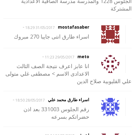
الجلوس 1228 والمدرسة مدرسة الصافية الاعدادية
المشتركة
-
mostafasaber
31/05/2017 18:29
اسراء طارق انتى جايبا 270 مبروك
-
meto
29/05/2017 11:23
انا عابز اعرف نتيجة الصف الثالث
الاعدادى الاسم > مصطفى غلي متولى
علي القليوبية صلاح الدين
-
اسراء طارق محمد علي
28/05/2017 18:50
رقم الجلوس 331003 بعد اذن
حضراتكم بسرعه
-