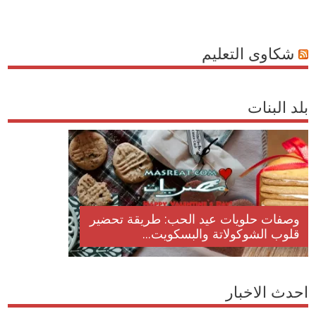
شكاوى التعليم
بلد البنات
وصفات حلويات عيد الحب: طريقة تحضير
قلوب الشوكولاتة والبسكويت...
احدث الاخبار