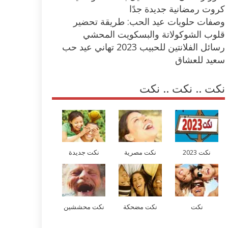
كروت رمضانية جديدة جدًا
وصفات حلويات عيد الحب: طريقة تحضير
قلوب الشوكولاتة والبسكويت المحشي
رسائل الفلانتين للحبيب 2023 تهاني عيد حب
سعيد للعشاق
نكت .. نكت .. نكت
نكت 2023
نكت مصرية
نكت جديدة
نكت
نكت مضحكة
نكت محششين