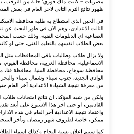
مصريات – كتبت ملك فوزي: حالة من الترقب، يع
ظهور نتائج الترم الثانى لاخر العام في بعض الم
في الحين الذي استطاع به طلبة محافظة الاسكند
الثالث الاعدادى
، وهم الان في طور البحث عن تنسيق
الصناعية اي الدبلومات الفنية، وذلك حسب المجمو
بعض الطلاب انفسهم بالتعليم الفني، حتى لو كانت
ولا يزال طلاب وطالبات باقي المحافظات مثل ال
الاسماعيلية، محافظة الغربية، محافظة الفيوم،
محافظة سوهاج، محافظة المنيا، محافظة قنا، 
الوادي الجديد، جنوب سيناء وشمال سيناء والبحر
من معرفة نتيجة الشهادة الاعدادية آخر العام حتى
ولكن من شبه المؤكد، ان نتائج امتحانات طلاب ا
القادمين، او حتى اخر هذا الاسبوع على أبعد تق
واعتماد نتيجة الاعدادية آخر العام في هذه الادار
ممكن، خاصة لظروف شهر رمضان وتأخر النتيجة 
كما سيتم اعلان نسبة النجاح وكذلك اسماء الطل