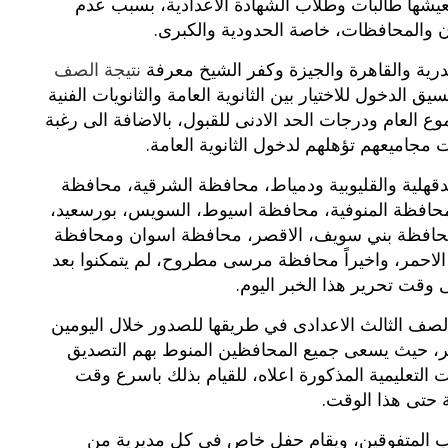
يشها طالبات وطلاب الشهادة الاعدادية، بسبب عدم
دن والمحافظات، خاصة الحدودية والكبرى.
رية والقاهرة والجيزة وكفر الشيخ معرفة
نتيجة الصف
 الدخول للاختيار بين الثانوية العامة والثانويات الفنية
ع العام ودرجات الحد الادنى للقبول، بالاضافة الى رغبة
 مجاميعهم تؤهلهم لدخول الثانوية العامة.
دقهلية والقليوبية ودمياط، محافظة الشرقية، محافظة
 محافظة المنوفية، محافظة اسيوط، السويس، بورسعيد،
محافظة بني سويف، الاقصر، محافظة اسوان ومحافظة
 الاحمر، واخيراً محافظة مرسى مطروح، لم يتمكنوا بعد
 وقت تحرير هذا الخبر اليوم.
لصف الثالث الاعدادى في طريقها للصدور خلال اليومين
دير، حيث يسعى جميع المحافظين المنوط بهم التصديق
ات التعليمية المذكورة اعلاه، للقيام بذلك باسرع وقت
حتى هذا الوقت.
اب المتفوقين، ويقام حفل خاص في كل مديرية من