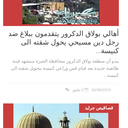
أهالي بولاق الدكرور يتقدمون ببلاغ ضد
رجل دين مسيحي يحول شقته الى
كنيسة...
يبدو أن منطقة بولاق الدكرور بمحافظة الجيزة ستشهد فتنة
طائفية جديدة بعد قيام قس وراعي كنيسة بتحويل شقته الى
كنيسة ...
30/09/2010
5 تعليق
قصاقيص جرايد