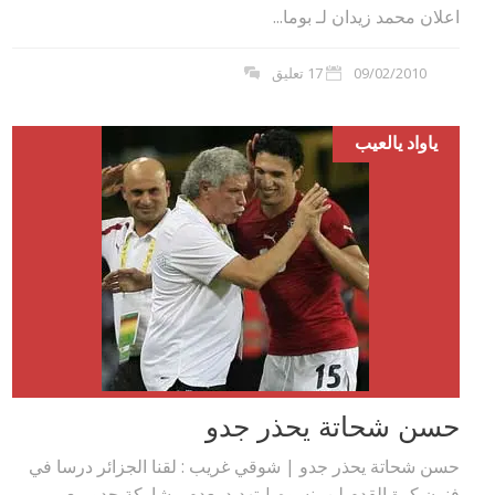
اعلان محمد زيدان لـ بوما...
09/02/2010
17 تعليق
ياواد يالعيب
حسن شحاتة يحذر جدو
حسن شحاتة يحذر جدو | شوقي غريب : لقنا الجزائر درسا في
فنون كرة القدم لن ينسوه | تهديد بعدم مشاركة جدو مع