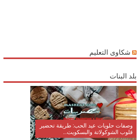
شكاوى التعليم
بلد البنات
وصفات حلويات عيد الحب: طريقة تحضير
قلوب الشوكولاتة والبسكويت...