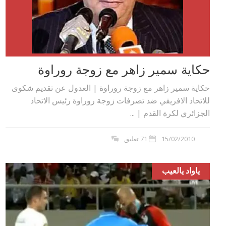
حكاية سمير زاهر مع زوجة روراوة
حكاية سمير زاهر مع زوجة روراوة | العدول عن تقديم شكوى
للاتحاد الافريقي ضد تصرفات زوجة روراوة رئيس الاتحاد
الجزائري لكرة القدم | ...
15/02/2010
71 تعليق
ياواد يالعيب