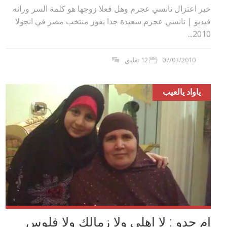
خبر اعتزال نانسي عجرم وهل فعلا زوجها هو كلمة السر ورائه
فيديو | نانسي عجرم سعيدة جدا بفوز منتخب مصر في انجولا
2010...
07/03/2010
12 تعليق
ياواد يالعيب
ام جدو : لا اهلي ولا زمالك ولا فلوس