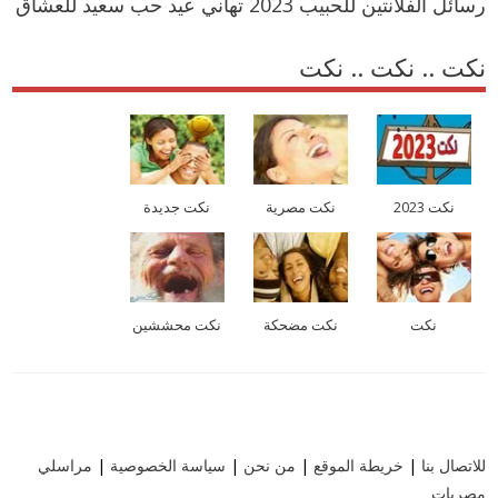
رسائل الفلانتين للحبيب 2023 تهاني عيد حب سعيد للعشاق
نكت .. نكت .. نكت
نكت 2023
نكت مصرية
نكت جديدة
نكت
نكت مضحكة
نكت محششين
للاتصال بنا
|
خريطة الموقع
|
من نحن
|
سياسة الخصوصية
|
مراسلي
مصريات