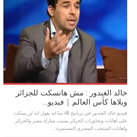
خالد الغندور : مش هانسكت للجزائر
وبلاها كأس العالم | فيديو...
فيديو خالد الغندور في برنامج 48 ساعة يقول انه لن يسكت
على اهانات وتجاوزات الجزائر بسبب مباراة مصر والجزائر
واهانات المنتخب المصري المستمرة...