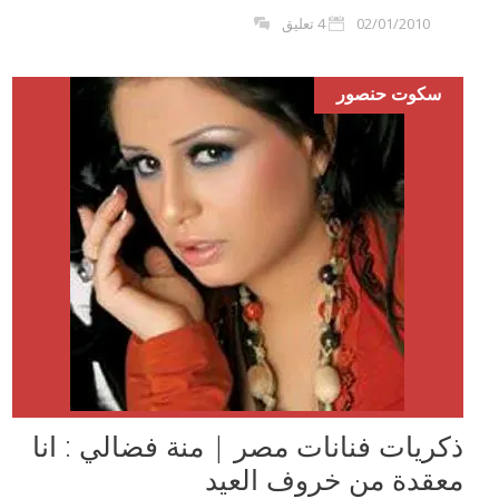
02/01/2010
4 تعليق
سكوت حنصور
ذكريات فنانات مصر | منة فضالي : انا
معقدة من خروف العيد