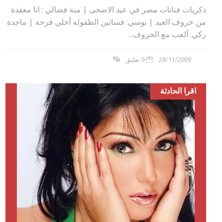
ذكريات فنانات مصر في عيد الاضحى | منة فضالي : انا معقدة
من خروف العيد | بوسي: فساتين الطفولة أحلي فرحة | ماجدة
زكي: ألعب مع الخروف...
28/11/2009
9 تعليق
اقرا الحادثة