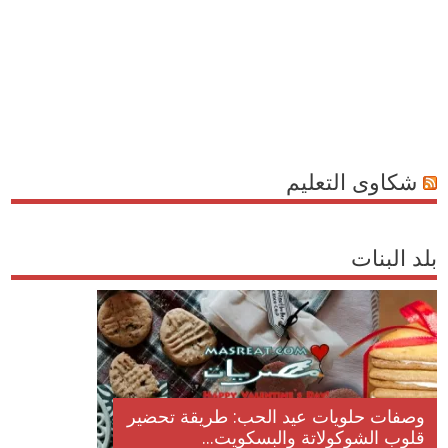
شكاوى التعليم
بلد البنات
وصفات حلويات عيد الحب: طريقة تحضير
قلوب الشوكولاتة والبسكويت...