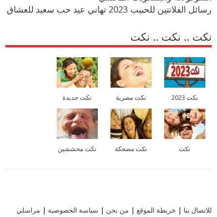
رسائل الفلانتين للحبيب 2023 تهاني عيد حب سعيد للعشاق
نكت .. نكت .. نكت
نكت 2023
نكت مصرية
نكت جديدة
نكت
نكت مضحكة
نكت محششين
للاتصال بنا
|
خريطة الموقع
|
من نحن
|
سياسة الخصوصية
|
مراسلي