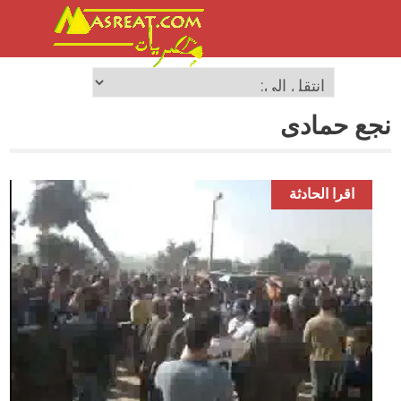
نجع حمادى
اقرا الحادثة