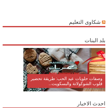
شكاوى التعليم
بلد البنات
وصفات حلويات عيد الحب: طريقة تحضير
قلوب الشوكولاتة والبسكويت...
احدث الاخبار