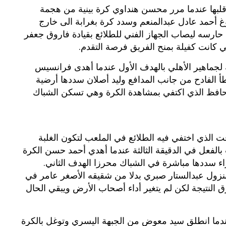
ها على قلبها عندما مرر محسن هنداوي كرة بينية من هجمة
غ أحمد عادل عبدالمنعم وسدد كرة بغرابة الى خارج
ارسه ليصاب الجهاز الفني للطلائع بقيادة فاروق جعفر
 كانت كفيلة بمنح الفريق فرصة التقدم.
 لجماهير الأهلي بالهدف الأول عندما أهدى فرانسيس
 الفادح من جانب المدافع وليد أصلان سددها أرضية
حافظ الذي اكتفي بمشاهدة الكرة وهي تسكن الشباك
ت الذي اختفي فيه الطلائع في الملعب لتكون الغلبة
بالفعل في الدقيقة الثالثة عندما أهدي أحمد حسن الكرة
ء سددها مباشرة في الشباك محرزا الهدف الثاني.
 بنزول عبدالستار صبري بدلا من شقيقه الأصغر عامر في
ق النتيجة لكن لم يتغير أداء أصحاب الأرض ويبقي الحال
الث للأهلي عندما انطلق سيد معوض من الجبهة اليسري وتوغل بالكرة