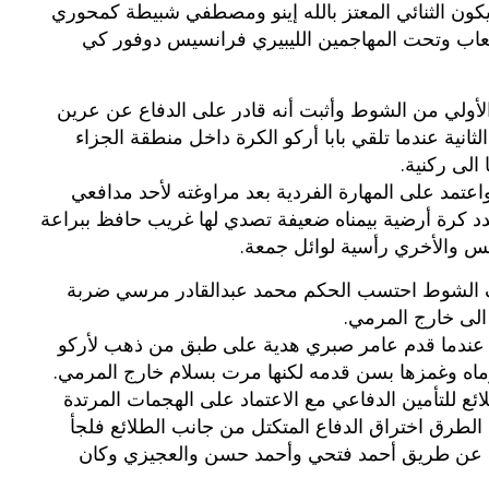
يكون الثنائي المعتز بالله إينو ومصطفي شبيطة كمحوري
لعاب وتحت المهاجمين الليبيري فرانسيس دوفور كي
بوي مع
وصفات أكلات عيد راس السنة الميلادية
والميلاد المجيد الكريسما...
الأولي من الشوط وأثبت أنه قادر على الدفاع عن عرين
انية عندما تلقي بابا أركو الكرة داخل منطقة الجزاء
الى ركنية.
اعتمد على المهارة الفردية بعد مراوغته لأحد مدافعي
 كرة أرضية بيمناه ضعيفة تصدي لها غريب حافظ ببراعة
س والأخري رأسية لوائل جمعة.
صف الشوط احتسب الحكم محمد عبدالقادر مرسي ضربة
الى خارج المرمي.
هدف التقدم للطلائع عندما قدم عامر صبري هدية على طبق من ذهب لأركو
اه وغمزها بسن قدمه لكنها مرت بسلام خارج المرمي.
ئع للتأمين الدفاعي مع الاعتماد على الهجمات المرتدة
لطرق اختراق الدفاع المتكتل من جانب الطلائع فلجأ
دا عن طريق أحمد فتحي وأحمد حسن والعجيزي وكان