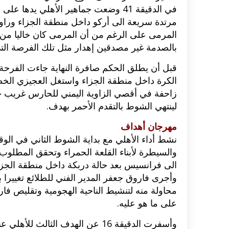
في الدقيقة 41 وضعت جماهير الأهلي يد
مرتدة سريعة الى أركو داخل منطقة الجزاء وراو
المرمى على الرغم من أن المرمى كان خاليا من ح
بالصدمة غير مصدقين إهدار مثل تلك الفرصة التي
قبل أن يطلق الحكم صافرة النهاية جاءت الفرحة
الكرة داخل منطقة الجزاء واستغل العجيزي الخطأ
زاحفة في أقصي الزاوية اليمني للحارس غريب 
لينتهي الشوط بالتقدم الأحمر بهدف.
مهرجان أهداف
نشط أداء الأهلي مع بداية الشوط الثاني في الوق
والسيطرة لأبناء القلعة الحمراء وتحقق المطلوب 
الى فرانسيس بعد حالة دربكة داخل منطقة الجزا
وأجرى فاروق جعفر المدير الفني للطلائع تغييرا
محاولة منه لتنشيط الناحية الهجومية وتقليص فار
على ما هو عليه.
وأسفرت الدقيقة 16 عن الهدف الث