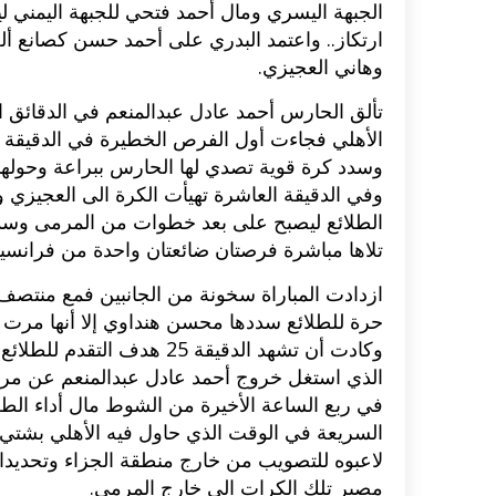
الجبهة اليسري ومال أحمد فتحي للجبهة اليمني ل
ارتكاز.. واعتمد البدري على أحمد حسن كصانع أ
اكلات عيد الاضحى 2023 وصفات طبخ
طريقة تحضير حلاوة المولد الن
وهاني العجيزي.
ر بالصور...
وصفات بالفيديو والصور...
تألق الحارس أحمد عادل عبدالمنعم في الدقائق 
الأهلي فجاءت أول الفرص الخطيرة في الدقيقة الث
وسدد كرة قوية تصدي لها الحارس ببراعة وحولها 
وفي الدقيقة العاشرة تهيأت الكرة الى العجيزي و
الطلائع ليصبح على بعد خطوات من المرمى وسدد
تلاها مباشرة فرصتان ضائعتان واحدة من فرانسي
ازدادت المباراة سخونة من الجانبين فمع منت
حرة للطلائع سددها محسن هنداوي إلا أنها مرت 
وكادت أن تشهد الدقيقة 25 
الذي استغل خروج أحمد عادل عبدالمنعم عن مرم
في ربع الساعة الأخيرة من الشوط مال أداء الطلا
السريعة في الوقت الذي حاول فيه الأهلي بشتي ا
لاعبوه للتصويب من خارج منطقة الجزاء وتحدي
مصير تلك الكرات الى خارج المرمي.