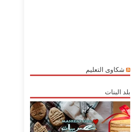
شكاوى التعليم
بلد البنات