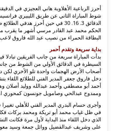
أحرز الرباعية الأهلاوية هاني العجيزي في الدقي
شوط المباراة الثاني عن طريق الليبيري فرانسي
الدقائق 3. 16. 30 في حين أحرز هدفي الطلائع صلاح أمين في الدقيقتين 39.40.
البطاقة الحمراء من نصيب عبد الله فاروق لاعب 
بداية سريعة وتقدم أحمر
بدأت المباراة سريعة من جانب الفريقين تبادلا 
السيطرة في الدقائق الأولي من الشوط من جانب
أصحاب الأرض الهجمات واحدة تلو الأخري لكن د
دخل فاروق جعفر المدير الفني للطلائع اللقاء
أحمد أبو مصطفي وأحمد عبدالله ووليد أصلان وها
وممدوح عبدالحي وصامويل جونسون كمحوري ارتكاز 
وأجرى حسام البدري المدير الفني للأهلي تغييرا 
في ظل غياب محمد أبو تريكة ومحمد بركات فكا
الذي دخل اللقاء منذ البداية لأول مرة فكانت ال
على وشريف عبدالفضيل ووائل جمعة وسيد معوض 