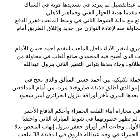
عبدالفضيل لم يتردد في تسديدها قوية في الشباك
 مقدما هدية للجهاز الفني وجماهير الأهلي.
ئع مع بداية الشوط الثاني في وسط الملعب فقرر الدفع
ولة منه لإعادة التوازن من جديد وإغلاق الطريق أمام
ي ليتغير الأداء داخل الملعب ليتقدم أحمد حسن للأمام
الذي أصبح فيه المحمدي صانع ألعاب في محاولة من
ع.. وجاء بعدها بثواني التغيير الثاني بنزول عبدالله
الرابع اثر جملة تكتيكية بين أحمد حسن المتألق والذي نجح في
ينو الذي أطلق قذيفة صاروخية مرت من أمام المدافعين
عدها البدري بآخر أوراقه بنزول الجزائري أمير سعيود
ي مجاراة أبناء القلعة الحمراء وأحكم الدفاع الأحمر
ن لم تظهر خطورتهما في شوط المباراة الثاني واختفيا
أول.. وجاءت آخر أوراق جعفر بنزول إيهاب المحص بدلا
من ممدوح عبدالحي.. وأشهر حكم اللقاء البطاقة الحمراء في وجه عبدالله فاروق في الدقيقة 38 ليلعب