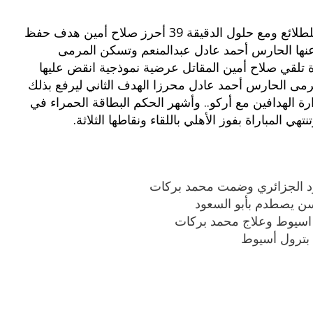
وهبط أداء الأهلي بعد الرباعية فعادت السيطرة للطلائع ومع حلول الدقيقة 39 أحرز صلاح أمين هدف حفظ
 عنها الحارس أحمد عادل عبدالمنعم وتسكن المرمى
ة تلقي صلاح أمين المقاتل عرضية نموذجية انقض عليها
رمى الحارس أحمد عادل محرزا الهدف الثاني ليرفع بذلك
ة الهدافين مع أركو.. وأشهر الحكم البطاقة الحمراء في
هي المباراة بفوز الأهلي باللقاء ونقاطها الثلاثة.
يود الجزائري وضمت محمد بركات
سن يصطدم بأبو السعود
 اسيوط وعلاج محمد بركات
 بترول أسيوط