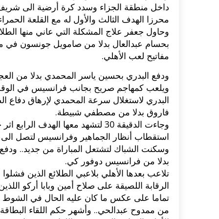
داخل منطقة الجزاء وسدد كرة أرضية الى شريف 
محرزا الهدف الثالث والأول له مع القلعة الحمراء
وحاول جعفر علاج المشكلة التي عاني منها الطلا
بحسام عبدالعال بدلا من صامويل جونسون في محا
مفاتيح لعب الأهلي.
ودفع البدري بحسين ياسر المحمدي بدلا من العجيز
ويلعب كمهاجم صريح بجانب فرانسيس في الوقت 
البدري لاستغلال سرعة المحمدي لإرهاق دفاع الطلائ
فاروق بدلا من مصطفي شبيطة.
وجاءت الدقيقة 30 لتشهد معها الهدف 
استقطاب أنظار الجماهير وفرانسيس لتصل الى إ
وسكنت الشباك لتشتعل المباراة من جديد.. ودفع ب
بدلا من فرانسيس دوفور كي.
تلاعب بعدها الأهلي بلاعبي الطلائع الذين فشلوا ف
الرقابة اللصيقة على صلاح أمين وبابا أركو اللذي
تماما على عكس ما كان عليه الحال في الشوط ال