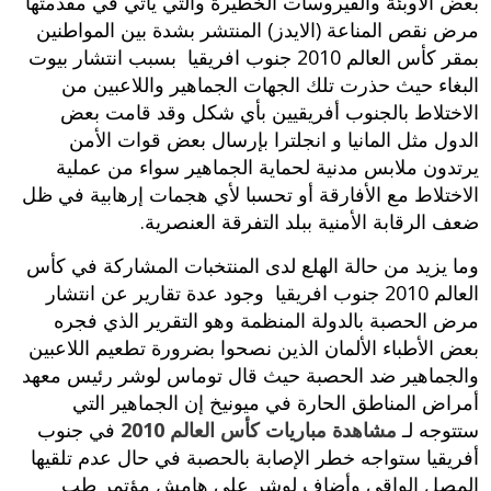
بعض الأوبئة والفيروسات الخطيرة والتي يأتي في مقدمتها
مرض نقص المناعة (الايدز) المنتشر بشدة بين المواطنين
بمقر كأس العالم 2010 جنوب افريقيا بسبب انتشار بيوت
البغاء حيث حذرت تلك الجهات الجماهير واللاعبين من
الاختلاط بالجنوب أفريقيين بأي شكل وقد قامت بعض
الدول مثل المانيا و انجلترا بإرسال بعض قوات الأمن
يرتدون ملابس مدنية لحماية الجماهير سواء من عملية
الاختلاط مع الأفارقة أو تحسبا لأي هجمات إرهابية في ظل
ضعف الرقابة الأمنية ببلد التفرقة العنصرية.
وما يزيد من حالة الهلع لدى المنتخبات المشاركة في كأس
العالم 2010 جنوب افريقيا وجود عدة تقارير عن انتشار
مرض الحصبة بالدولة المنظمة وهو التقرير الذي فجره
بعض الأطباء الألمان الذين نصحوا بضرورة تطعيم اللاعبين
والجماهير ضد الحصبة حيث قال توماس لوشر رئيس معهد
أمراض المناطق الحارة في ميونيخ إن الجماهير التي
ستتوجه لـ
مشاهدة مباريات كأس العالم 2010
في جنوب
أفريقيا ستواجه خطر الإصابة بالحصبة في حال عدم تلقيها
المصل الواقي وأضاف لوشر على هامش مؤتمر طب