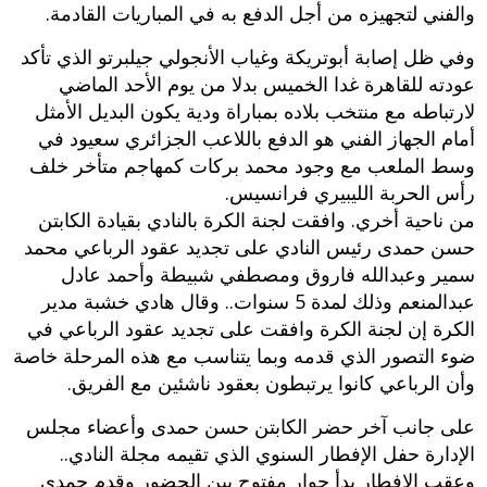
والفني لتجهيزه من أجل الدفع به في المباريات القادمة.
وفي ظل إصابة أبوتريكة وغياب الأنجولي جيلبرتو الذي تأكد
عودته للقاهرة غدا الخميس بدلا من يوم الأحد الماضي
لارتباطه مع منتخب بلاده بمباراة ودية يكون البديل الأمثل
أمام الجهاز الفني هو الدفع باللاعب الجزائري سعيود في
وسط الملعب مع وجود محمد بركات كمهاجم متأخر خلف
رأس الحربة الليبيري فرانسيس.
من ناحية أخري. وافقت لجنة الكرة بالنادي بقيادة الكابتن
حسن حمدى رئيس النادي على تجديد عقود الرباعي محمد
سمير وعبدالله فاروق ومصطفي شبيطة وأحمد عادل
عبدالمنعم وذلك لمدة 5 سنوات.. وقال هادي خشبة مدير
الكرة إن لجنة الكرة وافقت على تجديد عقود الرباعي في
ضوء التصور الذي قدمه وبما يتناسب مع هذه المرحلة خاصة
وأن الرباعي كانوا يرتبطون بعقود ناشئين مع الفريق.
على جانب آخر حضر الكابتن حسن حمدى وأعضاء مجلس
الإدارة حفل الإفطار السنوي الذي تقيمه مجلة النادي..
وعقب الإفطار بدأ حوار مفتوح بين الحضور وقدم حمدى