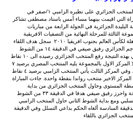
 المنتخب الجزائري على نظيره الزامبي ١/صفر في
باراة التي اقيمت بينهما مساء أمس باستاد مصطفى تشاكر
ة البليدة الجزائرية في الجولة الرابعة من مباريات
وعة الثالثة للمرحلة النهائية من التصفيات الافريقية
ؤهلة لكأس العالم بجنوب افريقيا ٠١٠٢ سجل هدف اللقاء
مهاجم الجزائري رفيق صيفي في الدقيقة ٤١ من الشوط
لثاني بهذه النتيجة رفع المنتخب الجزائري رصيده الى ٠١ نقاط
ا المركز الاول بالمجموعة يليه المنتخب المصري برصيد ٧
اط وفي المركز الثالث يأتي المنتخب الزامبي برصيد ٤ نقاط
 المركز الاخير منتخب رواندا بنقطة واحدة. جاءت المباراة
طة المستوى وحاول المنتخب الجزائري من بداية
اضحة واحرز رفيق صيفي هدفا في الدقيقة ٣٣ من الشوط
السلبي ومع بداية الشوط الثاني حاول المنتخب الزامبي
قيقة السادسة ألغاه الحكم بداعي التسلل وفي الدقيقة
منتخب الجزائري باللقاء