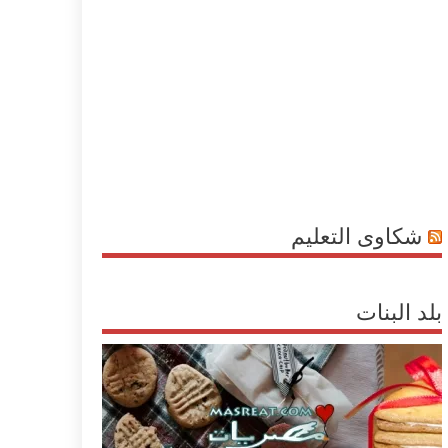
شكاوى التعليم
بلد البنات