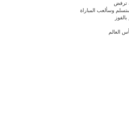
ة ترفض
تسلم وسألعب المباراة
الفوز
س العالم