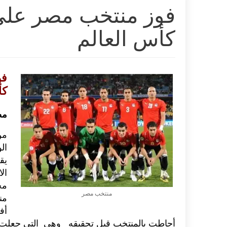
فوز منتخب مصر على ر
كأس العالم
فو
كأ
مص
من
ال
ال
منتخب مصر
أحاطت بالمنتخب قبل‮‬