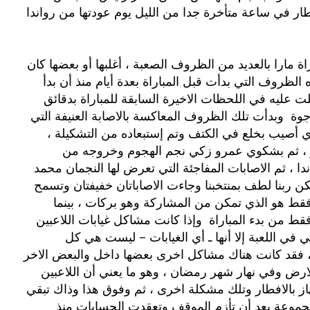
فقد شاءت الاقدار لأن يخوض المنتخب تلك المباراة مارا بالعديد من الظروف الصعبة‮ ‬،‮ ‬أغلبها أو بعضها كان
ريق ، بل والغريب أن هذه الظروف التي بدأت قبل المباراة بعدة أيام منذ أن بدأ
عداد للمباراة بالقاهرة ، جاءت وتكتلت عليه في اللحظات الاخيرة السابقة للمباراة بدقائق
معدودة‮ ‬،‮ ‬وكأنها كانت نذيرا بحدوث نتيجة‮ ‬غير مرجوة‮ ‬وبدأت تلك الظروف المعاكسة بالاصابة العنيفة التي
‬ومن بعده إصابة عبد العزيز توفيق الظهير الايسر‮ ‬،‮ ‬ثم بشكوي عمرو زكي نجم الهجوم وخروجه من
المعسكر قبل‮ ‬48‮ ‬ساعة فقط من السفر الى رواندا‮ ‬،‮ ‬ثم الاصابات المفاجئة التي تعرض لها النجمان محمد
أبوتريكة ومحمد بركات ليلة السفر الى رواندا‮ ‬، لكن ربنا لطف بمنتخبنا وجاءت الاصاباتان خفيفتان وتسمح
بسفرهما مع الفريق‮ ‬،‮ ‬لكن ومع ذلك واحد منهما فقط هو الذي تمكن من المشاركة وهو بركات‮ ‬،‮ ‬بينما
أبوتريكة تم إستبعاده قبل أقل من خمس دقائق فقط من بدء المباراة‮ ‬وإذا كانت مشاكل‮ ‬غيابات اللاعبين
الاساسيين أكبر مشكلة يمكن أن يواجهها مدير فني في اللعبة إلا أنها ـ أي الغيابات‮ – ‬ليست هي كل
المشاكل التي واجهها حسن شحاتة قبل المباراة‮ ‬،‮ ‬فقد كانت هناك مشاكل اخرى بعضها داخل والبعض الاخر
خارجه‮ ‬،‮ ‬ومنها مثلا مشكلة إقامة المباراة خارج الارض وفي نهار شهر رمضان‮ ‬،‮ ‬وهو ما يعني أن اللاعبين
سيلعبون المباراة وهم صائمون أو أن يقنعهم الجهاز بالافطار وتلك مشكلة اخرى ‬،‮ ‬ثم وفوق هذا وذاك تبقي
المجموعة بعد أن تأزم الموقف وتعقدت الحسابات منذ