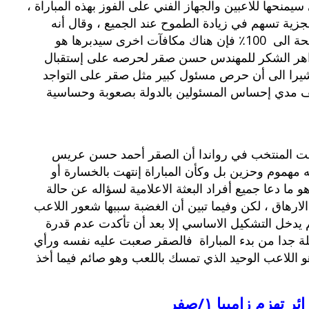
‬لكنه أكتفي بالقول بأنها ستكون مكافآت كبيرة ومجزية تسهم في زيادة الطموح عند الجميع‮ ‬،‮ ‬وقال أنه
وبخلاف مضاعفة المكافآت المنصوص عليها باللائحة الى ‬100‮ ‬٪‮ ‬فإن هناك مكافآت اخرى سيدبرها هو
خاصة بعيدا عن خزينة الاتحاد ووجه زاهر الشكر للمهندس حسن صقر لحرصه على إستقبال
لبعثة في هذا التوقيت المتأخر جدا من الليل ، مشيرا الى أن حرص مسئول كبير مثل صقر على التواجد
شف مدي إحساس المسئولين بالدولة بصعوبة وحساسية
 رافقت المنتخب في رواندا أن الصقر أحمد حسن عريس
 مهموم وحزين بل وكأن المباراة إنتهت بالخسارة أو
هو ما دعا جميع أفراد البعثة الاعلامية لسؤاله عن حالة
أنه الارهاق ، لكن وفيما تبين أن الغضبة سببها شعور اللاعب
م يدخل التشكيل الاساسي إلا بعد أن تأكدت عدم قدرة
يلة جدا من بدء المباراة فالصقر صعبت عليه نفسه ورأي
هو اللاعب الوحيد الذي تمسك باللعب وهو صائم فيما أخذ
جزائر تهزم زامبيا ١/صفر