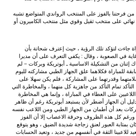
بوي مع
وصفات أكلات عيد راس السنة الميلادية
 فرحتنا بالفوز على المنتخب الرواندي المتواضع تشبه
والميلاد المجيد الكريسما...
 نهائي على منتخب ثقيل وقوي مثل منتخب الكاميرون أو
راة جاءت لتؤكد تلك الرؤية ، حيث إعترف شحاتة بأن
انت غاية في الصعوبة ، وقال : يكفي التعرف على أن مديرا
 إثنان من التشكيلة الاساسية ـ أبوتريكة وبركات – لم
بقة للمباراة فكلاهما علق الجهاز الطبي مشاركته لليوم
 من سلامتهما وقدرتهما على المشاركة ، فلم يكن سهلا على
ن التأكد تمام التأكد من جاهزية كل منهما ، والمخاطرة التي
رة اللاعبين على العطاء في المباراة ، وإنما هي المخاطرة
لدليل أن الجهاز أضطر لأن يستبعد أبوتريكة رغم أن ظاهر
ركات بعد أن أطمان من الجهاز الطبي ومن اللاعب نفسه
 ورغم كل هذه الظروف وحرقة الاعصاب إلا أن الفوز
اة كان بمثابة العبور لعنق زجاجة شديدة الضيق ، وهو يتوقع
 ستعيد للاعبينا الثقة في أنفسهم من جديد ، وتعيد الحسابات