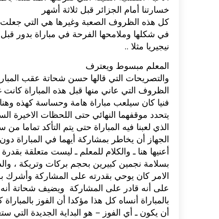
خسارتنا أمام الجزائر قبل ثلاثة أشهر‮ ‬
اكلات عيد الاضحى 2023 وصفات طبخ
طريقة تحضير حلاوة المولد الن
كل هذه الظروف الصعبة وغيرها هي التي جعلت من
ر بالصور...
وصفات بالفيديو والصور...
في شكلها وملامحها الفرحة في مباراة بدور قبل
نيجيريا مثلا‮ ..‬
المعلم مبسوط ويعترف
والتصريحات التي قالها حسن شحاتة عقب المبا‮‬‮‬
الظروف التي عاني منها قبل هذه المباراة ك‮‬‮‬‮‬‮‬
فنيا كان سيلعب مباراة هامة وحساسة كهذه وهناك‮‬
يتحدد موقفهما النهائي حتى اللحظات الاخيرة السا
الذي لعبنا فيه المباراة حتى يتم التأكد تماما‮‬‮‬
الجهاز أن يخاطر بمشاركة أيهما في المباراة دو‮‬‮‬
أعنيها هنا ـ والكلام للمعلم ـ ليست متعلقة بقد‮‬‮‬
بسلامة نجمين كبيرين بحجم بركات وتريكة‮ ‬،‮ ‬وا
الامر كان يوحي بقدرته على المشاركة وأشرك ب
على أنه قادر على المشاركة‮ ‬ويضيف شحاتة أنه
بالمباراة أنساه كل هذا مؤكدا أن الفوز بالمبار‮‬‮‬
أن يكون ـ أي الفوز‮ – ‬هو البداية الجديدة التي‮‬‮‬