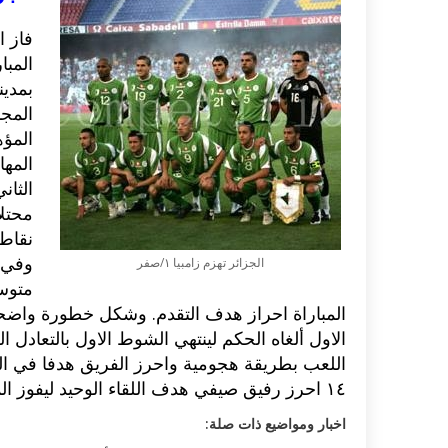
فاز‮‬
الم‮‬
بمدين
المجم
الم‮‬
ال‮‬
ا‮‬‮‬
محتل‮
‬نق‮‬
وفي‮‬
الجزائر تهزم زامبيا ‮١/‬صفر
متوس
المباراة احراز هدف التقدم‮. ‬وشكل خطورة و‮‬
الاول ألغاه الحكم لينتهي الشوط الاول بالتعادل 
اللعب بطريقة هجومية واحرز الفريق هدفا في الد
‮٤١ ‬احرز رفيق صيفي هدف اللقاء الوحيد ليفوز ال‮
اخبار ومواضيع ذات صلة: