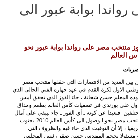
واندا بوابة عبور الى
ز منتخب مصر على رواندا بوابة عبور نحو
س العالم
ريات
 بين العديد من الانتصارات التي حققها منتخب مصر
وطني الاول لكرة القدم في عهد جهازه الفني الحالى الذي
يقوده المعلم حسن شحاتة‮ ‬،‮ ‬جاء الفوز الذي تحقق أمس
اول على بورندي في تصفيات كأس العالم بطعم ومذاق
مختلفين‮ ‬فبعيدا عن كونه ـ أي الفوز ـ جاء ليبقي على آمال
منتخب مصر نحو الوصول الى كأس العالم‮ ‬2010‮ ‬بجنوب
أفريقيا‮ ‬،‮ ‬إلا أن التوقيت الذي جاء فيه والظروف التي
 تحقيقه وهي التي جعلت مسئولا بحجم المهندس حسن صقر رئيس المجلس