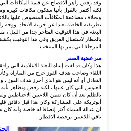
بطريقته ال‮‬
ا‮‬‮‬
بالمطار لاستقبال الفريق وفي هذا التوقيت يك
المرحلة التي يمر بها المنتخب‮ ‬
سر‮ ‬غضبة الصقر
هذا وكان قد لفت إنتباه البعثة الاعلامية التي
اللقاء وصاحب هدف الفوز خرج من المباراة وكأنه
التعادل أو أنه ليس هو الذي أحرز هدف الفوز‮ ‬،‮ ‬و
العبوس التي كان عليها‮ ‬،‮ ‬لكنه رفض وتظاهر ب‮‬‮‬
بالظلم بعد أن كان ضمن اللاعبين الاحتياطيين ول
أبوتريكة على المشاركة وكان هذا قبل دقائق قل‮‬
أن عدالة السماء أكثر إنصافا له خاصة وأنه كان 
باقي اللاعبين برخصة الافطار‮
ال‮‬