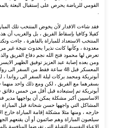
.
كفيلا وكافيا بإسقاط الف‮‬‮‬
المنتخب الاست‮‬‮‬
‮‬
الاعباء النفسية الثقيلة التي تفرضها المنافسة ب