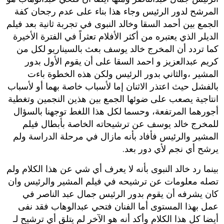
المرشح لدور الرئيس وجاء هذا بناء على عدم رجحان كفة
الجمع بين أحمد السقا وخالد النبوى في تجربة ثانية بعد فيلم
الديلر الذي يعتبره من أكثر الأفلام تعثراً في الفترة الأخيرة
كما تردد أن المخرج خالد يوسف بعث بالسيناريو لكل من
كريم عبدالعزيز و احمد السقا على أن يقوم الأول بدور
المشير ،والثاني بدور الرئيس ولكن هذه الخطوة باءت
بالفشل حيث اعتذر الاثنان إما لأسباب خاصة بهما أو لأسباب
انتاجية يصعب على ضوئها الجمع بين هذين النجمين وتغطية
أجورهما المرتفعة، وحسما لكل هذا اللغط توجهنا بالسؤال
للمخرج خالد يوسف عن ترشيحاته الخاصة بأبطال فيلم
المشير والرئيس فأفاد بأنه مازال في مرحلة الدراسة ولم
يرشح أي نجم لأي دور بعد.
بينما رد خالد النبوى بأنه لا يعرف أي شي عن هذا الكلام ولم
تصله معلومات عن ترشيحه في فيلم المشير والرئيس وان
كان يشرفه أن يقوم بدور الرئيس جمال عبد الناصر في
عمل بهذا المستوى أما الفنان فتحي عبدالوهاب فقد نفى
أيضا كل هذا الكلام وأكد أنه هو الآخر لم يتلق أي ترشيح لـ