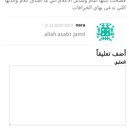
فضحت ابنتها امام وسائل الاعلام اني ما اصدق كلام والدتها
اللي تدعي بهاي الخرافات
-
nora
30/07/2010 21:22
allah asabr jamil
أضف تعليقاً
التعليق