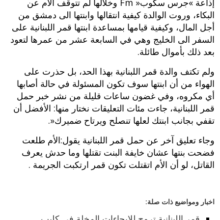
إذاعة‮ »‬جرس سكوب‮ ‬Fm‮« ‬وخلالها لم تتوقف الأم عن
البكاء،‮ ‬وروت الوالدة كيفية انتقالها وابنتها الى دمشق من
أجل المال،‮ ‬وكيفية قيامها بمساعدة ابنتها‮ قمر اللبنانية ‬على
السفر الى الخليج وهي في السابعة عشر من عمرها لتعود
بعد ذلك بأموال طائلة‮.‬
ولم تكتف والدة قمر اللبنانية بهذا الحد،‮ ‬بل حذرت على
الهواء من أن ابنتها سوف تكون المسئولة في حالة أصابها
أي مكروه،‮ ‬وفي‮ ‬غضون ساعات قليلة من نشر خبر حمل
قمر اللبنانية،‮ ‬جاءت مئات التعليقات نختار منها‮: ‬الأفضل أن
تقفي بجانب ابنتك لعلها تنصلح ويرتاح ضميرك‮«.‬
وجاء تعليق آخر عن حمل قمر اللبنانية يقول‮:الأم طلعت
فضحت بنتها عشان خايفة البنت تقتلها وما حدش يعرف
القاتل،‮ ‬لو‮ ‬أن الأم اتقتلت تكون قمر ارتكبت الجريمة‮ ‬‮.‬
اخبار ومواضيع ذات صلة:
قمر اللبنانية تروج للايحاءات المخلة في كليب