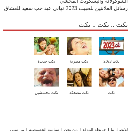
الشوكولاتة والبسكويت المحشي
رسائل الفلانتين للحبيب 2023 تهاني عيد حب سعيد للعشاق
نكت .. نكت .. نكت
نكت 2023
نكت مصرية
نكت جديدة
نكت
نكت مضحكة
نكت محششين
للاتصال بنا
|
خريطة الموقع
|
من نحن
|
سياسة الخصوصية
|
مراسلي