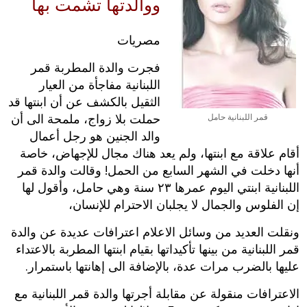
ووالدتها تشمت بها
مصريات
فجرت والدة المطربة قمر
اللبنانية ‬مفاجأة من العيار
الثقيل بالكشف عن أن ابنتها قد
حملت بلا زواج،‮ ‬ملمحة الى أن
قمر اللبنانية حامل
والد الجنين هو رجل أعمال
أقام علاقة مع ابنتها،‮ ‬ولم يعد هناك مجال للإجهاض،‮ ‬خاصة
أنها دخلت في الشهر السابع من الحمل‮! ‬وقالت والدة‮ قمر
اللبنانية ‬ابنتي اليوم عمرها ‮٣٢ ‬سنة وهي حامل،‮ ‬وأقول لها
إن الفلوس والجمال لا يجلبان الاحترام للإنسان،‮ ‬
ونقلت العديد من وسائل الاعلام اعترافات عديدة عن والدة
قمر اللبنانية من بينها تأكيداتها بقيام ابنتها المطربة بالاعتداء
عليها بالضرب مرات عدة،‮ ‬بالإضافة الى إهانتها باستمرار‮.‬
الاعترافات منقولة عن مقابلة أجرتها والدة قمر اللبنانية مع