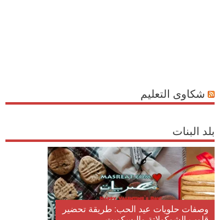
شكاوى التعليم
بلد البنات
وصفات حلويات عيد الحب: طريقة تحضير
قلوب الشوكولاتة والبسكويت...