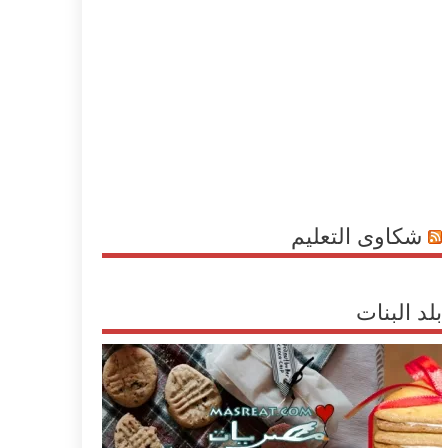
شكاوى التعليم
بلد البنات