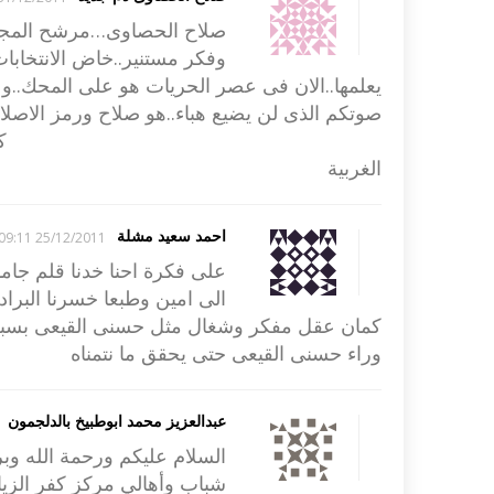
صلاح الحصاوى…مرشح المجلس
وفكر مستنير..خاض الانتخابات
يعلمها..الان فى عصر الحريات هو على المحك..
صوتكم الذى لن يضيع هباء..هو صلاح ورمز الاص
كفر الزيات ..الجزيرة 
الغربية
احمد سعيد مشلة
25/12/2011 09:11
على فكرة احنا خدنا قلم جا
الى امين وطبعا خسرنا البرا
كمان عقل مفكر وشغال مثل حسنى القيعى بسبب 
وراء حسنى القيعى حتى يحقق ما نتمناه
عبدالعزيز محمد ابوطبيخ بالدلجمون
السلام عليكم ورحمة الله وبرك
شباب وأهالي مركز كفر الزيا