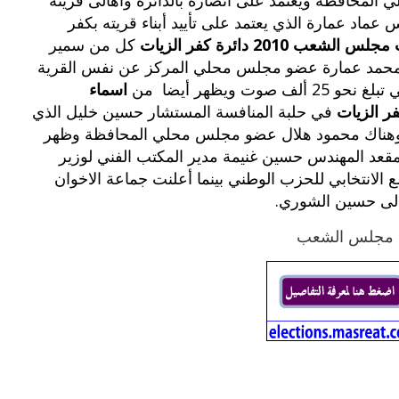
محافظة ويعتمد على أنصاره بالدائرة وأهالى قريته
عماد عمارة الذي يعتمد على تأييد أبناء قريته بكفر
بوي مع
وصفات أكلات عيد راس السنة الميلادية
ب 2010 دائرة كفر الزيات
كل من سمير
والميلاد المجيد الكريسما...
 ومحمد عمارة عضو مجلس محلي المركز عن نفس القرية
ت ويظهر أيضا من
اسماء
في حلبة المنافسة المستشار حسين خليل الذي
بيار وهناك محمود هلال عضو مجلس محلي المحافظة وظهر
عد المهندس حسين غنيمة مدير المكتب الفني لوزير
 الانتخابي للحزب الوطني بينما أعلنت جماعة الاخوان
لى حسين الشوري.
 مجلس الشعب