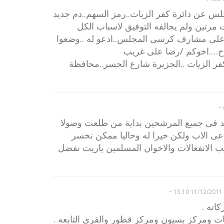
 عن دائرة كفر الزيات..رمز السهم..دم جديد
 مرتين ولم يحالفه التوفيق لاسباب الكل
وعلى مشارف كرسى المجلس..ادعو له ..وضعوا
لاح….اخوكم /رضا على غريب
شارع الجسر..محافظة
-
مد فى جميع المرشحين بداية من طلعت وصولا
دعى الاب ولكن خيرا له وحاليا ممكن نخسر
الانفعالات والاخوان المسلمين ياريت نفضل
-
11/12/2011 15:10
اته .
ت ومركز بسيون ومركز قطور والقرى التابعه .