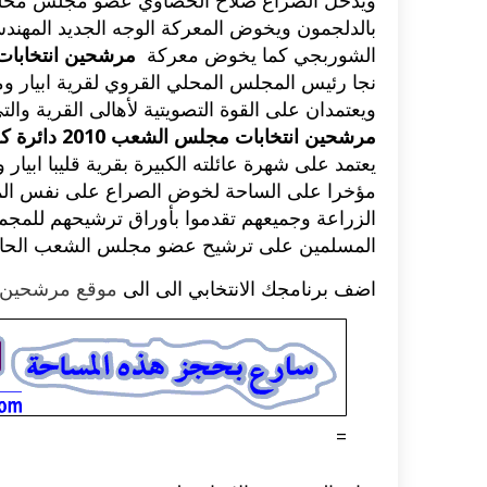
ويدخل الصراع صلاح الحصاوي عضو مجلس محلي ال
بالدلجمون ويخوض المعركة الوجه الجديد المهندس 
اكلات عيد الاضحى 2023 وصفات طبخ
طريقة تحضير حلاوة المولد الن
الشوربجي كما يخوض معركة
مرشحين انتخابات مجلس الشع
ر بالصور...
وصفات بالفيديو والصور...
نجا رئيس المجلس المحلي القروي لقرية ابيار
ويعتمدان على القوة التصويتية لأهالى القرية والتي تبلغ نحو 25 ألف صو
مرشحين انتخابات مجلس الشعب 2010 دائرة كفر الزيات
يعتمد على شهرة عائلته الكبيرة بقرية قليبا ا
مؤخرا على الساحة لخوض الصراع على نفس المق
الزراعة وجميعهم تقدموا بأوراق ترشيحهم للمجمع
المسلمين على ترشيح عضو مجلس الشعب الحا
اضف برنامجك الانتخابي الى الى
موقع مرشحين
=