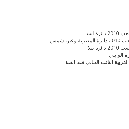
 اسنا
ن شمس
 بيلا