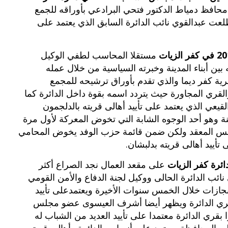
محافظ دمياط الدكتور فتحي البرادعي بأوراقه للجمع
لعت عبدالقوي نائب الدائرة السابق الذي يعتمد على
مستقلا المحاسب لطفي الوكيل
ين أبناء المدينة وخبرته السياسية من خلال عمله
ية كفر ديما والذي تقدم بأوراق ترشيحه للمجمع
والقري المجاورة حيث يتردد اسمه بقوة داخل الدائرة كما
يعي الذي يعتمد على تأييد أهالى قريته بالدلجمون
هو أحد الوجوه الشابة التي تخوض المعركة لأول مرة
نفس المعقد ولكن ضمن قائمة حزب الوفد يخوض المحامي
ييد أهالى قريته بدلبشان.
على مقعد العمال نجد الصراع أكثر
ئب الدائرة الحالى ووكيل لجنة الدفاع والأمن القومي
ازات خلال الخمس سنوات الأخيرة ويعتمدعلى تأييد
بقري الدائرة ويظهر أيضا أشرف العيسوى عضو مجلس
 بقري الدائرة معتمدا على تأييد العديد من الشباب له