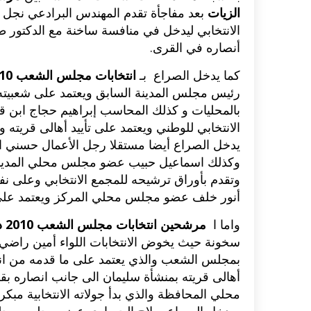
الزيات
بعد مفاجأة تقدم المهندس البرادعي نجل 
الانتخابي ليدخل في منافسة ساخنة مع الدكتور ط
أنصاره في القرى.
كما يدخل الصراع بـ
انتخابات مجلس الشعب 2010 في كفر الزيات
رئيس مجلس المدينة السابق ويعتمد على شعبيته ب
بالمحليات و كذلك المحاسب إبراهيم حجاج ابن قر
الانتخابي للوطني ويعتمد على تأييد أهالى قريته 
يدخل الصراع أيضا مستقلا رجل الأعمال حسني الق
وكذلك اسماعيل حبيب عضو مجلس محلي المدينة و
وتقدم بأوراق ترشيحه للمجمع الانتخابي وعلى 
أنور خلف عضو مجلس محلي المركز ويعتمد على تأ
واما ا
مرشحين انتخابات مجلس الشعب 2010 دائرة كفر الزيات
سخونة حيث يخوض الانتخابات اللواء أمين راضي نا
بمجلس الشعب والذي يعتمد على ما قدمه من انج
أهالى قريته بمنشأة سليمان الى جانب انصاره 
محلي المحافظة والذي بدأ جولاته الانتخابية مبكرا