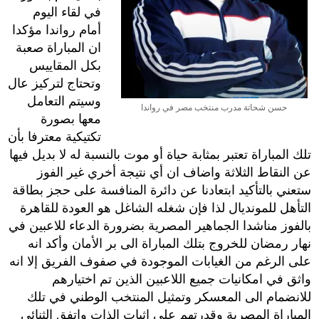
في لقاء اليوم
أمام رواندا مؤكدا
ان المباراة صعبة
بكل المقاييس
وتحتاج لتركيز عال
وسيتم التعامل
حسن شحاتة مدرب منتخب مصر في رواندا
معها بصورة
تكتيكية معترفا بأن
تلك المباراة تعتبر بمثابة حياة أو موت بالنسبة له لا بديل فيها
عن النقاط الثلاثة واضاف ان أي نتيجة أخري غير الفوز
ستعني بالتأكيد ابتعادنا عن دائرة المنافسة على حجز بطاقة
التأهل للمونديال لذا فإن شغله الشاغل هو العودة للقاهرة
بالفوز مناشدا الجماهير المصرية بضرورة الدعاء للاعبين في
نهار رمضان للخروج بتلك المباراة الى بر الأمان وأكد انه
على الرغم من الغيابات الموجودة في صفوف الفريق إلا انه
واثق في امكانيات جميع اللاعبين الذين تم اختيارهم
للانضمام الى المعسكر وتمثيل المنتخب الوطني في تلك
المباراة المصرية وقدرتهم على اثبات الذات واتفق الثنائي