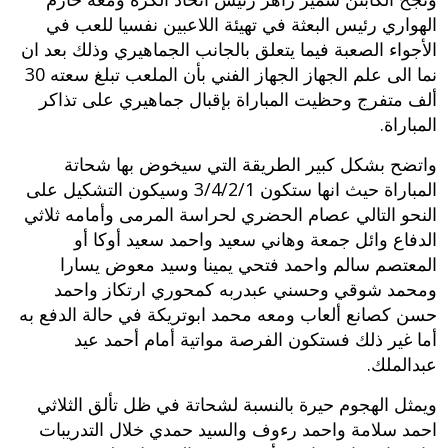
الهواري رئيس البعثة في تهيئة اللاعبين نفسيا للعب في
الأجواء الصعبة فيما يتعلق بالجانب الجماهيري وذلك بعد ان
نما الى علم الجهاز الجهاز الفني بأن الملعب تبلغ سعته 30
ألف متفرج وحظيت المباراة بإقبال جماهيري على تذاكر
المباراة.
واتضح بشكل كبير الطريقة التي سيخوض بها شحاتة
المباراة حيث انها ستكون 3/4/2/1 وسيكون التشكيل على
النحو التالي عصام الحضري لحراسة المرمى وأمامه ثلاثي
الدفاع وائل جمعة وهاني سعيد واحمد سعيد أوكا أو
المعتصم سالم واحمد فتحي يمينا وسيد معوض يسارا
ومحمد شوقي وحسني عبدربه كمحوري ارتكاز واحمد
حسن كصانع ألعاب ومعه محمد ابوتريكة في حالة الدفع به
أما غير ذلك فستكون الفرصة مواتية أمام أحمد عيد
عبدالملك.
ويمثل الهجوم حيرة بالنسبة لشحاتة في ظل تألق الثلاثي
احمد سلامة واحمد رءوف والسيد حمدي خلال التدريبات