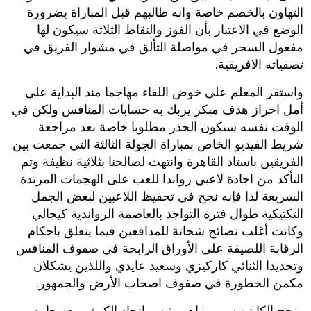
التهاون بالخصم خاصة وانه طالبهم قبل المباراة بضرورة
الوضع في الاعتبار بأن الفوز والنقاط الثلاثة سيكون لها
مفعول السحر في مواصلة التألق في مشوار الفريق في
تصفياته الافريقية.
واستقر المعلم على خوض اللقاء مهاجما منذ البداية على
أمل احراز هدف مبكر يربك به حسابات المنافس ولكن في
الوقت نفسه سيكون الحذر مطلوبا خاصة بعد مراجعة
شريط الفيديو الخاص بمباراة الجولة الثالثة التي جمعت بين
الفريقين باستاد القاهرة وانتهت لصالحنا بثلاثية نظيفة وتم
التأكد من اجادة لاعبي رواندا للعب على الهجمات المرتدة
السريعة لذا فإنه نجح في تحفيظ اللاعبين لبعض الجمل
التكتيكية طوال فترة التواجد بالعاصمة الرواندية كيجالي
وكانت أغلب نصائح شحاتة للمدافعين فيما يتعلق باحكام
الرقابة اللصيقة على الأوراق الرابحة في صفوف المنافس
وتحديدا الثنائي كاركيزي وسعيد عايدي واللذين يشكلان
مكمن الخطورة في صفوف اصحاب الأرض والجمهور.
ونجح الكابتن سمير زاهر رئيس اتحاد الكرة ومعه حازم