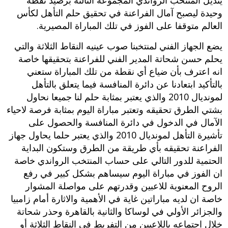
يتذيل المنتخب الرواندي المجموعة الثالثة برصيد نقطة
وحيدة ليصبح آمال الفراعنة في تحقيق حلم التأهل لكأس
العالم متوقفا على الفوز في تلك المباراة المصيرية.
يضع الجهاز الفني لمنتخبنا صوب عينيه النقاط الثلاثة والتي
يحلم حسن شحاتة المدير الفني للفراعنة بتحقيقها خاصة
انه اعترف بأن ضياع أي نقطة من تلك المباراة ستعني
بالتأكيد ابتعادنا عن دائرة المنافسة فيما يتعلق بالتأهل
لمونديال 2010 والذي يعتبر بمثابة حلم لنا جميعا نحاول
بشتي الطرق تحقيقه وتعتبر مباراة اليوم بمثابة فرصة لاحياء
الآمال في الدخول في دائرة المنافسة والحصول على
تأشيرة التأهل لمونديال 2010 والذي يعتبر حلما يحاول جهاز
الفراعنة تحقيقه بأي طريقة من الطرق وستكون البداية
الحتمية للدور التالي على حساب المنتخب الرواندي خاصة
ان الفوز في مباراة اليوم سيساهم بشكل كبير في رفع
الروح المعنوية للاعبين وقدرتهم على مواصلة المشوار
خاصة ان لديه مباراتين غاية في الأهمية والاثارة أمام زامبيا
والجزائر الأولي في لوساكا والثانية بالقاهرة وحذر شحاتة
خلال اجتماعه باللاعبين من التفريط في النقاط الثلاثة أو