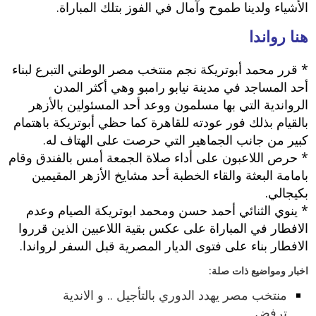
الأشياء ولدينا طموح وآمال في الفوز بتلك المباراة.
هنا رواندا
* قرر محمد أبوتريكة نجم منتخب مصر الوطني التبرع لبناء
أحد المساجد في مدينة نيابو رامبو وهي أكثر المدن
الرواندية التي بها مسلمون ووعد أحد المسئولين بالأزهر
بالقيام بذلك فور عودته للقاهرة كما حظي أبوتريكة باهتمام
كبير من جانب الجماهير التي حرصت على الهتاف له.
* حرص اللاعبون على أداء صلاة الجمعة أمس بالفندق وقام
بامامة البعثة والقاء الخطبة أحد مشايخ الأزهر المقيمين
بكيجالي.
* ينوي الثنائي أحمد حسن ومحمد ابوتريكة الصيام وعدم
الافطار في المباراة على عكس بقية اللاعبين الذين قرروا
الافطار بناء على فتوى الديار المصرية قبل السفر لرواندا.
اخبار ومواضيع ذات صلة:
منتخب مصر يهدد الدوري بالتأجيل .. و الاندية
ترفض