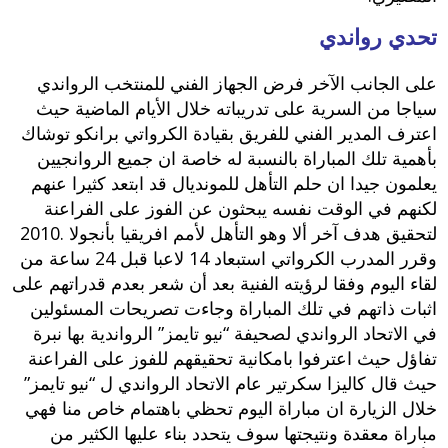
تحدي رواندي
على الجانب الآخر فرض الجهاز الفني للمنتخب الرواندي
سياجا من السرية على تدريباته خلال الأيام الماضية حيث
اعترف المدير الفني للفريق بقيادة الكرواتي برانكو توشاك
بأهمية تلك المباراة بالنسبة له خاصة ان جميع الروانجيين
يعلمون جيدا ان حلم التأهل للمونديال قد ابتعد كثيرا عنهم
لكنهم في الوقت نفسه يبحثون عن الفوز على الفراعنة
لتحقيق هدف آخر ألا وهو التأهل لأمم افريقيا بأنجولا .2010
وقرر المدرب الكرواتي استبعاد 14 لاعبا قبل 24 ساعة من
لقاء اليوم وفقا لرؤيته الفنية بعد أن شعر بعدم قدراتهم على
اثبات ذاتهم في تلك المباراة وجاءت تصريحات المسئولين
في الاتحاد الرواندي لصحيفة “نيو تايمز” الرواندية بها نبرة
تفاؤل حيث اعترفوا بامكانية تحقيقهم للفوز على الفراعنة
حيث قال كاليزا سكرتير عام الاتحاد الرواندي ل “نيو تايمز”
خلال الزيارة ان مباراة اليوم تحظي باهتمام خاص منا فهي
مباراة معقدة ونتيجتها سوف يتحدد بناء عليها الكثير من