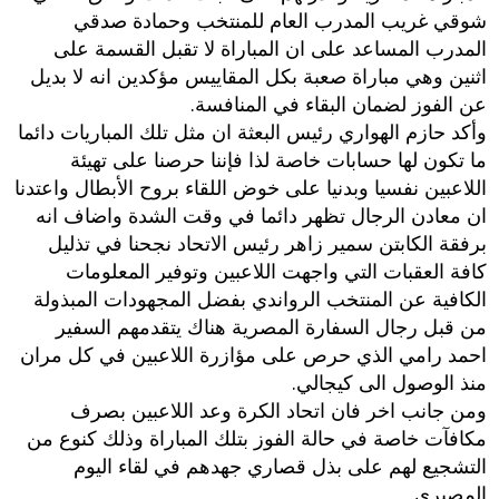
شوقي غريب المدرب العام للمنتخب وحمادة صدقي
المدرب المساعد على ان المباراة لا تقبل القسمة على
اثنين وهي مباراة صعبة بكل المقاييس مؤكدين انه لا بديل
عن الفوز لضمان البقاء في المنافسة.
وأكد حازم الهواري رئيس البعثة ان مثل تلك المباريات دائما
ما تكون لها حسابات خاصة لذا فإننا حرصنا على تهيئة
اللاعبين نفسيا وبدنيا على خوض اللقاء بروح الأبطال واعتدنا
ان معادن الرجال تظهر دائما في وقت الشدة واضاف انه
برفقة الكابتن سمير زاهر رئيس الاتحاد نجحنا في تذليل
كافة العقبات التي واجهت اللاعبين وتوفير المعلومات
الكافية عن المنتخب الرواندي بفضل المجهودات المبذولة
من قبل رجال السفارة المصرية هناك يتقدمهم السفير
احمد رامي الذي حرص على مؤازرة اللاعبين في كل مران
منذ الوصول الى كيجالي.
ومن جانب اخر فان اتحاد الكرة وعد اللاعبين بصرف
مكافآت خاصة في حالة الفوز بتلك المباراة وذلك كنوع من
التشجيع لهم على بذل قصاري جهدهم في لقاء اليوم
المصيري.