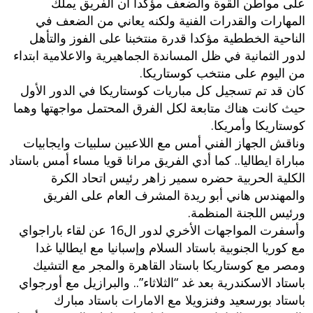
على مواطن القوة والضعف مؤكدا أن الفريق يملك
المهارات والقدرات الفنية ولكنه يعاني من الضعف في
الناحية الخططية مؤكدا قدرة منتخبنا على الفوز والتأهل
لدور الثمانية في ظل المساندة الجماهيرية والاعلامية ابتداء
من اليوم على منتخب كوستاريكا.
كان قد تم تسجيل كل مباريات كوستاريكا في الدور الأول
حيث كانت هناك متابعة لكل الفرق المحتمل مواجهتها وهما
كوستاريكا وأمريكا.
وناقش الجهاز الفني أمس مع اللاعبين سلبيات وايجابيات
مباراة ايطاليا.. كما أدي الفريق مرانا قويا مساء أمس باستاد
الكلية الحربية حضره سمير زاهر رئيس اتحاد الكرة
والمهندس هاني أبو ريدة المشرف العام على الفريق
ورئيس اللجنة المنظمة.
وأسفرت المواجهات الأخري لدور ال16 عن لقاء باراجواي
مع كوريا الجنوبية باستاد السلام وإسبانيا مع ايطاليا غدا
ومصر مع كوستاريكا باستاد القاهرة والمجر مع التشيك
باستاد الاسكندرية بعد غد “الثلاثاء”.. والبرازيل مع أورجواي
باستاد بورسعيد وفنزويلا مع الامارات باستاد مبارك