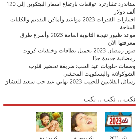
ستاندرد تشارترد: توقعات بارتفاع اسعار البيتكوين إلى 120
ألف دولار
اختبارات القدرات 2023 مواعيد وأماكن التقديم والكليات
المتاحة
موعد ظهور نتيجة الثانوية العامة 2023 وأسرع طرق
معرفتها الآن
صور رمضان 2023 تحميل بطاقات وخلفيات كروت
رمضانية جديدة جدًا
وصفات حلويات عيد الحب: طريقة تحضير قلوب
الشوكولاتة والبسكويت المحشي
رسائل الفلانتين للحبيب 2023 تهاني عيد حب سعيد للعشاق
نكت .. نكت .. نكت
نكت 2023
نكت مصرية
نكت جديدة