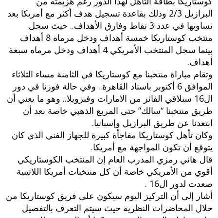
كوستاريكا بطاقة التأهل لهذا الدور رغم هزيمته من
البرازيل 2/3 وذلك بقاعدة تسجيل هدف أكثر مع أمريكا بعد
تساويها في عدد 3 نقاط وفارق الأهداف.. حيث سجل
منتخب كوستاريكا خمسة أهداف ودخل مرماه 8 أهداف
بينما سجل المنتخب الأمريكي 4 أهداف ودخل مرماه سبعة
أهداف.
وتقام مباراة منتخبنا مع كوستاريكا في الثامنة مساء الثلاثاء
الموافق 6 أكتوبر باستاد القاهرة.. وفي حالة فوزنا في دور
ال16 سنلاقي الفائز من الامارات وفنزويلا.. وهو ما يعني أن
طريق منتخبنا “سالك” حتى المربع الذهبي خاصة بعد أن
ابتعدنا عن طريق البرازيل وإسبانيا.
وكان تأهل كوستاريكا مفاجأة كبيرة للجهاز الفني الذي كان
يتوقع أن تكون المواجهة مع أمريكا.
قال هاني رمزي المدرب العام إن المنتخب الكوستاريكي
أقوي من الأمريكي خاصة أن كل منتخبات أمريكا اللاتينية
صعدت لدور ال16 .
أشار إلى أن التركيز اليوم سيكون على فريق كوستاريكا من
خلال المحاضرات النظرية حيث سيتم التعرف بالتفصيل