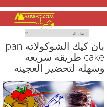
بان كيك الشوكولاته pan
cake طريقة سريعة
وسهلة لتحضير العجينة