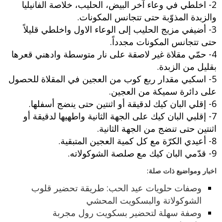
2- اخلطي في وعاء آخر البيض، الحليب، خلاصة الفانيليا
والزبدة المذوّبة حتى تتجانس المكونات.
3- أضيفي مزيج الحليب إلى الوعاء الاول واخلطي قليلاً
حتى تتجانس المكونات مجدداً.
4- حمّي مقلاة غير لاصقة على نار متوسطة وادهني قعرها
بقليل من الزبدة.
5- اسكبي مقدار ربع كوب من العجين في المقلاة للحصول
على دائرة سميكة من العجين.
6- إقلي البان كيك لدقيقة أو اثنتين حتى ينضج أسفلها.
7- إقلبي البان كيك على الجهة الثانية واطهيها لدقيقة أو
اثنتين حتى تنضج من الجهة الثانية.
8- أعيدي الكرّة مع كل كمية العجين المتبقية.
9- قدّمي البان كيك مع صلصة الشوكولاته.
اخبار ومواضيع ذات صلة:
وصفات حلويات عيد الحب: طريقة تحضير قلوب
الشوكولاتة والبسكويت المحشي
وصفة سهلة لتحضير بسكويت رول مجربة