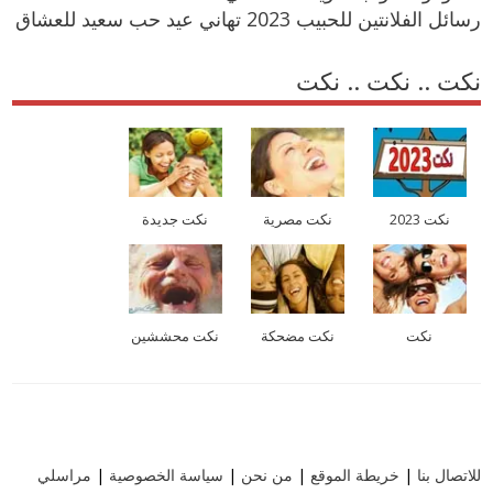
رسائل الفلانتين للحبيب 2023 تهاني عيد حب سعيد للعشاق
نكت .. نكت .. نكت
نكت 2023
نكت مصرية
نكت جديدة
نكت
نكت مضحكة
نكت محششين
للاتصال بنا
|
خريطة الموقع
|
من نحن
|
سياسة الخصوصية
|
مراسلي