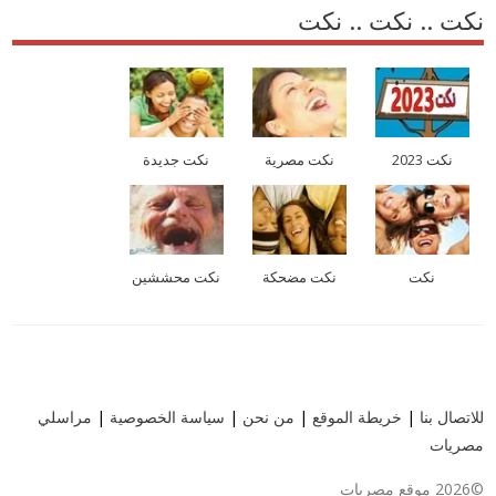
نكت .. نكت .. نكت
نكت 2023
نكت مصرية
نكت جديدة
نكت
نكت مضحكة
نكت محششين
للاتصال بنا
|
خريطة الموقع
|
من نحن
|
سياسة الخصوصية
|
مراسلي
مصريات
©2026 موقع مصريات