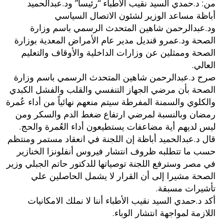
من: د.حمدي السيد نقيب الأطباء “رئيساً” ود.عبدالحميد
أباظة مساعد الوزير لشئون الاتصال السياسي
ود.عبدالرحمن شاهين المتحدث الرسمي باسم وزارة
الصحة ود.عمرو قنديل مدير عام الأمراض المعدية بوزارة
الصحة وممثلين عن وزارات الداخلية والأوقاف والتعليم
العالي.
صرح د.عبدالرحمن شاهين المتحدث الرسمي باسم وزارة
الصحة بأن مرضي الجهاز التنفسي والقلب والفشل الكبدي
والكلوي والسمنة المفرطة سيتم منعهم نهائياً من أداء عُمرة
رمضان وبالنسبة لمرضي ارتفاع ضغط الدم والسكر ومن
ليس لديهم أية مضاعفات يستطيعون أداء العُمرة والحج.
قال د.عبدالحميد أباظة إن اللجنة في انعقاد مستمر ومنتظم
حسب ما تتطلبه ظروف انتشار فيروس أنفلونزا الخنازير
في مصر وسترفع اللجنة توصياتها للدكتور حاتم الجبلي وزير
الصحة مشيرا إلى أن القرار لا يشمل الحاصلين علي
تأشيرات مسبقة.
أكد د.حمدي السيد نقيب الأطباء أننا لا نملك الامكانيات
اللازمة لمواجهة انتشار الوباء.