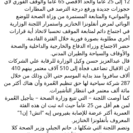
12 إلى 25 عاماً والحد الأقصي 65 عاماً والوقف الفوري لأي
حجوزات جديدة ورفع درجة الترصد في المطارات
والموانيء والمتابعة المستمرة من وزاة الصحة للوضع
الوبائي لمرض أنفلونزا الخنازير واستمرار اللجنة الوزارية
في اجتماع دائم لمتابعة الموقف تحسبا لاتخاذ أية قرارات
أخري مطلوبة بصورة فورية خلال الفترة القادمة.
حضر الاجتماع وزراء الدفاع والخارجية والداخلية والصحة
والأوقاف والسياحة والطيران المدني.
قال عبدالعزيز حسن وكيل الوزارة للرقابة علي الشركات
ان الاقبال تضاعف فجأة إلى 510 آلاف معتمر بينهم 410
آلاف سافروا منذ بداية الموسم حتي الآن وذلك من خلال
287 شركة سياحية لها حق تنظيم العُمرة وأن هناك أكثر من
مائة ألف معتمر في انتظار التأشيرات.
كما أوصت اللجنة – التي تتبع وزارة الصحة – بتأجيل العُمرة
لمن هم أقل من 25 عاماً حيث انه ثبت ان هذه الفئة
العمرية أكثر عرضة للإصابة بفيروس إيه “اتش1 إن1”
المعروف بأنفلونزا الخنازير.
وتضم اللجنة التي شكلها د. حاتم الجبلي وزير الصحة كلا