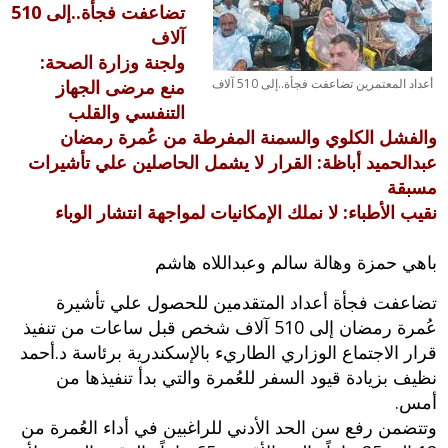
تضاعفت فجأة..إلى 510
آلاف
ولجنة وزارة الصحة:
منع مرضى الجهاز
أعداد المعتمرين تضاعفت فجأة..إلى 510 آلاف
التنفسي والقلب
والفشل الكلوي والسمنة المفرطة من عُمرة رمضان
عبدالحميد أباظة: القرار لا يشمل الحاصلين علي تأشيرات
مسبقة
نقيب الأطباء: لا نملك الإمكانيات لمواجهة انتشار الوباء
باهي حمزة وهالة سالم وعبداللاه هاشم
تضاعفت فجأة أعداد المتقدمين للحصول علي تأشيرة
عُمرة رمضان إلى 510 آلاف شخص قبل ساعات من تنفيذ
قرار الاجتماع الوزاري الطاريء بالإسكندرية برئاسة د.أحمد
نظيف بزيادة قيود السفر للعُمرة والتي بدأ تنفيذها من
أمس.
وتتضمن رفع سن الحد الأدني للراغبين في أداء العُمرة من