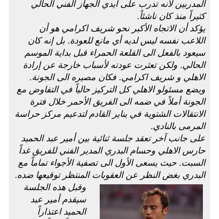
المدربين لأنه تدرب على أيدي الجهاز الفني الحالي
كثيراً منذ كان ناشئاً.
يؤكد أن الاتجاه الأكبر نحو شريف اكرامي هو أن
اللاعب نفسه ليس لديه أي مانع للعودة. بل إنه كان
سيعود بالفعل الى القلعة الحمراء قبل بداية الموسم
الحالي. ولكن تعثرت عودته لأسباب خارجة عن إرادة
الاهلي و شريف اكرامي. فكان مصيره الى الجونة.
ويضع مسئولو الاهلي كل التركيز حالياً في التفاوض مع
الجونة أملاً في ضمه الى الفريق الأحمر خلال فترة
الانتقالات الشتوية في يناير القادم لتدعيم مركز حراسة
المرمى بالنادي.
على جانب آخر تعقد جلسة ثنائية بين أمير عبد الحميد
حارس الاهلي وحسام البدري المدير الفني للفريق غداً
السبت. حيث يسعى الأول الى تصفية الأجواء تماماً مع
البدري بغض النظر عن العقوبات المنتظر توقيعها ضده.
وقبل هذه الجلسة
سيقدم أمير عبد
الحميد اعتذاراً