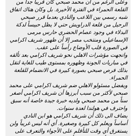
وعلى الرغم من أن محمد صبحي كان قريباً جداً من
القلعة الحمراء في الفترة الأخيرة. بل وكان هناك اتفاق
شبه رسمي بين اللاعب والنادي بعدما قرر صبحي
الرحيل من قلعة الدراويش حتي لا يظل حبيساً لدكة
البدلاء في وجود عصام الحضري حارس مرمى
الإسماعيلي ومنتخب مصر إلا أن ظهور شريف اكرامي
في الصورة قلب الأوضاع رأساً على عقب.
واتجهت مؤشرات الاهلي نحو شريف اكرامي بعد تألقه
في مباريات الجونة وظهوره بمستوى طيب للغاية لتقل
بذلك فرص صبحي بصورة كبيرة في الانضمام للقلعة
الحمراء.
ويفضل مسئولو الاهلي ضم شريف اكرامي على محمد
صبحي لأكثر من سبب أبرزها أن شريف اكرامي أصغر
سناً من محمد صبحي ولديه خبرة جيدة خاصة أنه سبق
واحترف في هولندا لعدة سنوات.
يضاف الى ذلك أن شريف اكرامي هو ابن النادي
أساساً ويعلم كل كبيرة وصغيرة. أي أنه ليس غريباً ولن
يستغرق أي وقت للتأقلم على الأجواء والتعرف على