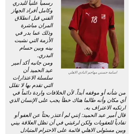
رسمياً علنياً للبدري
وكامل أفراد الجهاز
الفني قبل انطلاق
المران مباشرة
وذلك عما بدر في
الأزمة التي نشبت
بينه وبين حسام
البدري.
ومن جانبه أكد أمير
عبد الحميد أن
اسامة حسني مهاجم النادي الاهلي
سلسلة الاعتذارات
التي تقدم بها لا تقلل
من شأنه أو موقفه أبداً. لأن الخلافات واردة دائماً في
أي مكان وأنه طالما هناك خطأ يجب على الإنسان الذي
ارتكبه الاعتراف به.
قال أمير عبد الحميد: إنني لم أعتذر بحثاً عن العفو أو
تفادياً للعقوبات ولكن لرغبتي في أن تظل العلاقة بيني
وبين مسئولى الاهلي قائمة على الاحترام المتبادل