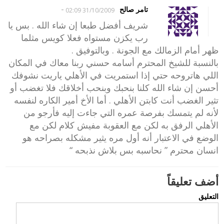
-
تامر صالح
31/10/2009 02:09
شريف أفضل طبعا إن شاء الله . بس يا
رب يكزن مستواه فعلا كويس مثلما
ظهر أمام الزمالك مع الجونة . وبالتوفيق .
بالنسبة للشيخ المحترم أسامه حسني ربنا معاك في المكان
اللي هاتروحه حتي إذا استمريت في الأهلي ياريت نشوفك
أحسن إن شاء الله كلنا بنحبك وبنحب أخلاقك فلا تغضب أو
تثير الغضب أنت كابتن الأهلي . أما الأخ أمير الكاره لنفسه
لأنه لم يتمسك بفرصة عمره التي جاءت إليه فأرجو من
الأهلي الرفق به لكن مع العقوبة مفيش كلام لكن مع
الوضع في الاعتبار أنه أول مره يثير مشكله بصراحه هو
انسان محترم ” نحاسبه بس بلاش نذبحه “
أضف تعليقاً
التعليق