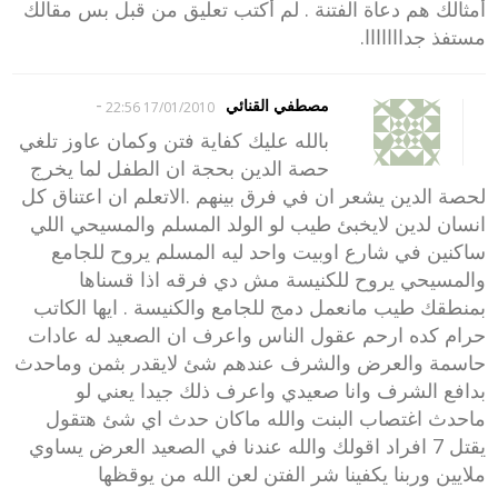
أمثالك هم دعاة الفتنة . لم أكتب تعليق من قبل بس مقالك
مستفذ جدااااااا.
-
مصطفي القنائي
17/01/2010 22:56
بالله عليك كفاية فتن وكمان عاوز تلغي
حصة الدين بحجة ان الطفل لما يخرج
لحصة الدين يشعر ان في فرق بينهم .الاتعلم ان اعتناق كل
انسان لدين لايخبئ طيب لو الولد المسلم والمسيحي اللي
ساكنين في شارع اوبيت واحد ليه المسلم يروح للجامع
والمسيحي يروح للكنيسة مش دي فرقه اذا قسناها
بمنطقك طيب مانعمل دمج للجامع والكنيسة . ايها الكاتب
حرام كده ارحم عقول الناس واعرف ان الصعيد له عادات
حاسمة والعرض والشرف عندهم شئ لايقدر بثمن وماحدث
بدافع الشرف وانا صعيدي واعرف ذلك جيدا يعني لو
ماحدث اغتصاب البنت والله ماكان حدث اي شئ هتقول
يقتل 7 افراد اقولك والله عندنا في الصعيد العرض يساوي
ملايين وربنا يكفينا شر الفتن لعن الله من يوقظها