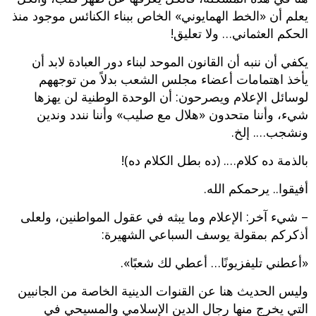
يعلم أن «الخط الهمايوني» الخاص ببناء الكنائس موجود منذ
الحكم العثماني… ولا تعليق!
يكفي أن ننبه أن القانون الموحد لبناء دور العبادة لابد أن
يأخذ اهتمامات أعضاء مجلس الشعب بدلاً من توجههم
لوسائل الإعلام ويصرحون: أن الوحدة الوطنية لن يهزها
شيء، وأننا متحدون «هلال مع صليب» وأننا نندد وندين
ونشجب…. إلخ.
بالذمة ده كلام…. (ده بطل الكلام ده)!
أفيقوا.. يرحمكم الله.
– شيء آخر: الإعلام وما يبثه في عقول المواطنين، ولعلى
أذكركم بمقولة يوسف السباعي الشهيرة:
«أعطني تليفزيونًا… أعطي لك شعبًا».
وليس الحديث هنا عن القنوات الدينية الخاصة من الجانبين
التي يخرج منها رجال الدين الإسلامي والمسيحي في