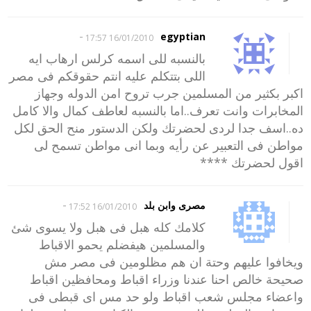
-
egyptian
16/01/2010 17:57
بالنسبه للى اسمه كرلس ارهاب ايه
اللى بتتكلم عليه انتم حقوقكم فى مصر
اكبر بكثير من المسلمين جرب تروح امن الدوله وجهاز
المخابرات وانت تعرف..اما بالنسبه لعاطف كمال والا كامل
ده..اسف جدا لردى لحضرتك ولكن الدستور منح الحق لكل
مواطن فى التعبير عن رأيه وبما انى مواطن تسمح لى
اقول لحضرتك ****
-
مصرى وابن بلد
16/01/2010 17:52
كلامك كله هبل فى هبل ولا يسوى شئ
والمسلمين هيفضلم يحمو الاقباط
ويخافوا عليهم وحتة ان هم مظلومين فى مصر مش
صحيحة خالص احنا عندنا وزراء اقباط ومحافظين اقباط
واعضاء مجلس شعب اقباط ولو حد مس اى قبطى فى