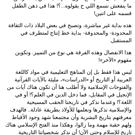
ما ينفعش نسمع اللي ح يقولوه…؟! هذا في ذهن الطفل
قسمه على اتنين!
هذه بداية غير مباشرة، وتصبح في بعض البلاد ذات الثقافة
المحدودة- والمحدوفة- بداية خط إنتاج لمتطرف في
المستقبل.
هذا الانفصال وهذه الفرقة هي نوع من التمييز. وتكوين
مفهوم «الآخر»!
ليس هذا فقط بل إن المناهج التعليمية في مواد كاللغة
العربية أو التاريخ أو «الدراسات»، مليئة بالآيات القرآنية
والفتوحات الإسلامية ولا أطلب هنا أن تكون هناك آيات من
الإنجيل في المقابل، فما دخل الدين في العلم؟! أو في
اللغة؟! وعندما نذكر في تاريخنا الحقب المسيحية
والإسلامية نذكرها ونعلمها للأولاد بطريقة عادلة.. فالهدف
معرفتهم بتاريخ البشرية وأن مجتمعنا شهد وجود الأقباط
ولهم حقبة مهمة وما زالوا، وهكذا منذ الفتح الإسلامي هناك
تاريخ للإسلام وحتى الآن! أن نذكر شخصياتنا التاريخية