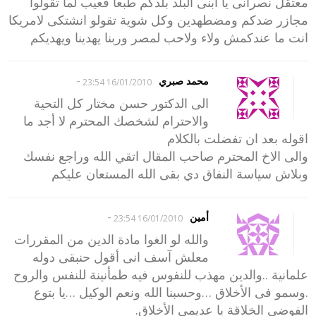
معتقل نصرانى يأ ابنى البلد بلدكم طبعا فعيب لما تقولوا
مجازر ضدكم ومضطهدين وكل شوية تقولو انشتكى لامريكا
انت ما عندكمش ولاء ولاحب لمصر وربنا يهدينا ويهديكم
-
محمد صبري
16/01/2010 23:54
الى الدكتور حسن مختار كل التحية
والاحترام لشخصك المحترم لا أجد ما
اقوله بعد ان تفضلت بالكلام
والى الاخ المحترم صاحب المقال اتقي الله وراجع نفسك
وبلاش سياسة النفاق دي بقى الله المستعان عليكم
-
أمين
16/01/2010 23:54
والله لو الغوا مادة الدين من المقررات
معلش آسف انى أقول حنبقى دوله
علمانية ..والدين مهذب للنفوس فيه طمأنينة للنفس والروح
.وسمو فى الأخلاق …وحسبنا الله ونعم الوكيل …يا بتوع
الفوضى الخلاقة يا عديمى الأخلاق.