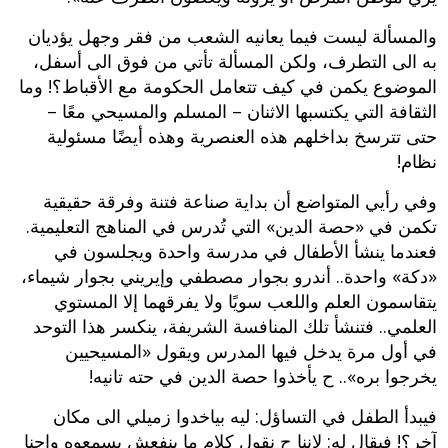
والمسألة ليست فيما يعانيه الشعب من فقر وجهل يؤديان
به الى التطرف، ولكن المسألة تأتي من فوق الى أسفل،
الموضوع يكمن في كيف تتعامل الحكومة مع الأقباط؟! وما
الثقافة التي يكتسبها الاثنان – المسلم والمسيحي معًا –
حتى تترسخ بداخلهم هذه العنصرية وهذه أيضًا مسئولية
نظام!
وفي رأيي المتواضع أن بداية صناعة فتنة وفرقة حقيقية
تكمن في «حصة الدين» التي تُدرس في المناهج التعليمية.
فعندما ينشأ الأطفال في مدرسة واحدة ويجلسون في
«دكة» واحدة.. أندرو بجوار مصطفي وإيريني بجوار شيماء،
يتقاسمون العلم واللعب سويًا ولا يفرقهما إلا المستوي
العلمي.. فتنشأ تلك المنافسة الشريفة، ينكسر هذا التوحد
في أول مرة يدخل فيها المدرس ويقول «المسيحيين
يخرجوا بره».. ح يأخذوا حصة الدين في حته تانيه!
فيبدأ الطفل في التساؤل: ليه بياخدوا زميلي الى مكان
آخر؟! فيقال له: لإننا ح نقول كلام ما ينفعش يسمعوه وإحنا