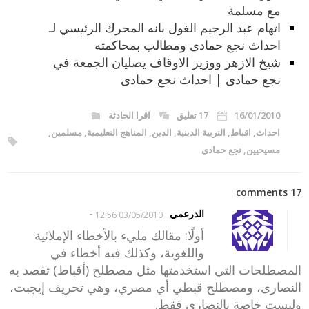
مع مسلمة
اتهام عبد الرحيم الغول بانه المحرك الرئيسي لـ
احداث نجع حمادى ومطالب بمحاكمته
شيخ الازهر ووزير الاوقاف يصليان الجمعة في
نجع حمادى | احداث نجع حمادى
16/01/2010
17 تعليق
اقرا الحادثة
احداث
,
اقباط
,
التربية الدينية
,
الدين
,
المناهج التعليمية
,
مسلمين
,
مسيحيين
,
نجع حمادى
17 comments
-
الدرعمي
03/05/2010 12:56
أولًا: مقالك مليء بالأخطاء الإملائية
واللغوية، وكذلك فيه أخطاء في
المصطلحات التي استخدمتها مثل مصطلح (أقباط) تقصد به
النصارى، ومصطلح قبطي أي مصري، وهي تحريف إيجبت،
وليست خاصة بالنصارى فقط.