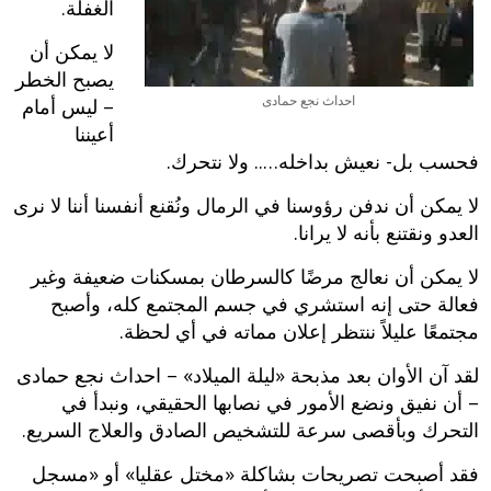
الغفلة.
لا يمكن أن
يصبح الخطر
احداث نجع حمادى
– ليس أمام
أعيننا
فحسب بل- نعيش بداخله….. ولا نتحرك.
لا يمكن أن ندفن رؤوسنا في الرمال ونُقنع أنفسنا أننا لا نرى
العدو ونقتنع بأنه لا يرانا.
لا يمكن أن نعالج مرضًا كالسرطان بمسكنات ضعيفة وغير
فعالة حتى إنه استشري في جسم المجتمع كله، وأصبح
مجتمعًا عليلاً ننتظر إعلان مماته في أي لحظة.
لقد آن الأوان بعد مذبحة «ليلة الميلاد» – احداث نجع حمادى
– أن نفيق ونضع الأمور في نصابها الحقيقي، ونبدأ في
التحرك وبأقصى سرعة للتشخيص الصادق والعلاج السريع.
فقد أصبحت تصريحات بشاكلة «مختل عقليا» أو «مسجل