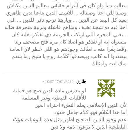
بتعاليم دينا ولو كان في التزام حقيقي بتعاليم الدين مكناش
وصلنا للي احنا وصلناله … للاسف الدين بتاعنا تدين ظاهري
بعيد كل البعد عن الدين … وياريتنا نرجع تاني للدين … اللي
احنا فيه ده نتيجة تخلف ومناهج فاشلة وتربية منحرفة ضاله
.. يعني المجرم اللي ارتكب الجريمة دي تفتكر تعليه كان
مستواه ايه او تفتكر هو اصلا كام مرة فتح مصحف ربنا
وقعد يقرا منه .. امثالك وجودهم هو اللي خطر لان العامة
بيعتقدوا انه كاتب وبيصدقوا كلامة روح يا شيخ ربنا ينتقم
منك انت وامثالك
-
طارق
17/01/2010 10:07
لو بندرس مادة الدين صح هو حماية
للأقليات القبطية وغير المسلمة
لأن الدين الإسلامي يعلم النشء احترام الغير
أما هذا الكلام فهو كلام جاهل حقود
عدم وجود الدين الصحيح اظهر مثل هذه النوعيات هؤلاء
البلطجية الذين لا يرعون ذمة ولا دين