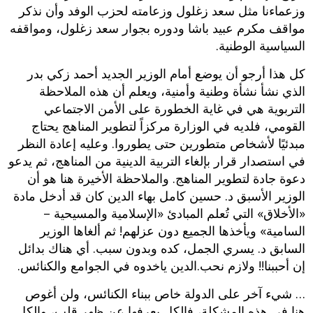
وزعماءنا مثل سعد زغلول وزعامته لحزب الوفد وأن نذكر
مواقف مكرم عبيد باشا ودوره بجوار سعد زغلول، ومواقفه
السياسية الوطنية.
كل هذا أرجو أن يوضع أمام الوزير الجديد أحمد زكي بدر
الذي نشأ نشأة وطنية وأمنية، ويعلم أن هذه الملاحظة
التربوية هي في غاية الخطورة على الأمن الاجتماعي
القومي، فلديه في الوزارة مركزاً لتطوير المناهج يحتاج
مبدئيًا لأشخاص متطورين حتى يطوروا. وعليه إعادة النظر
في استصدار قرار بإلغاء التربية الدينية من المناهج، ثم يدعو
دعوة جادة لتطوير المناهج. والملاحظة الأخيرة هنا هو أن
الوزير الأسبق د. حسين كامل بهاء الدين كان قد أدخل مادة
«الأخلاق» التي تُعلم المبادئ «الإسلامية والمسيحية –
السامية» ويأخذها الجميع دون عزلهم! ثم ألغاها الوزير
السابق د. يسري الجمل، كده وبدون سبب. أي هناك بدائل
إن أحببنا!! ولازم نحب.الدين ياخدوه في الجوامع والكنائس.
… شيء آخر على الدولة خاص ببناء الكنائس، ولن أغوص
هنا في هذه المشكلة، فالكل يعرفها عن ظهر قلب، والكل