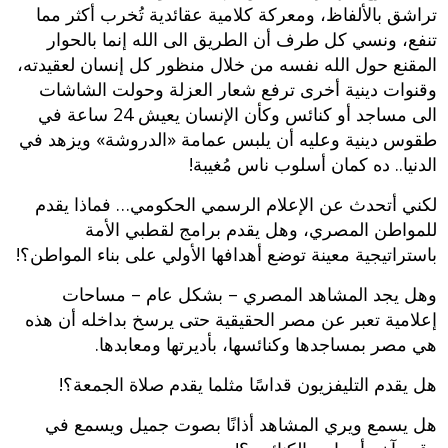
تراشق بالألفاظ، ومعركة كلامية عقائدية تُخرب أكثر مما
تنفع، ونسي كل طرف أن الطريق الى الله إنما بالحوار
المقنع حول الله نفسه من خلال منظور كل إنسان لعقيدته،
وقنوات دينية أخرى ترفع شعار العزلة وحولت الشاشات
الى مساجد أو كنائس وكأن الإنسان يعيش 24 ساعة في
طقوس دينية وعليه أن يلبس عمامة «الدروشة» ويزهد في
الدنيا.. ده كمان أسلوب ناس مُغيبة!
لكني أتحدث عن الإعلام الرسمي الحكومي… فماذا يقدم
للمواطن المصري، وهل يقدم برامج لقطبي الأمة
باستراتيجية معينة توضع أهدافها الأولي على بناء المواطن؟!
وهل يجد المشاهد المصري – بشكل عام – مساحات
إعلامية تعبر عن مصر الحقيقية حتى يرسخ بداخله أن هذه
هي مصر بمساجدها وكنائسها، بأديرتها ومعابدها.
هل يقدم التليفزيون قداسًا مثلما يقدم صلاة الجمعة؟!
هل يسمع ويري المشاهد أذانًا بصوت جميل ويسمع في