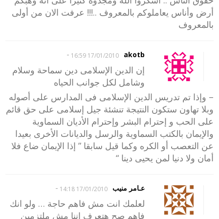
حقوق الناس .. اشكروا الله ومجدوه كثيرا على أنه وهبكم
أرض وأناس يعاملوكم بالمعروف ..!!! عرفت الان من أولى
بالمعروف
-
akotb
17/01/2010 16:59
إن الدين الإسلامى دين سماحة وسلام
وشامل لكل جوانب الحياه
– وإذا تم تدريس الدين الإسلامى فى المدارس على أصوله
وبلا تهاون ستكون النتيجة تنشئة جيل إسلامى على حق قائم
على الحب و إحترام البشر وإحترام الأديان السماوية
والإيمان بالكتب السماوية والرسل والديانات الأخرى بعيدا
عن التعصب أو الكره وكما قيل سابقا ” إذا الإيمان ضاع فلا
أمان ولا دنيا لمن يحيى دينا “
-
عـامر منيب
17/01/2010 14:18
لعلمك انت مش فاهم حاجة … ولو انك
فاهم صح هتعرف اننا مش ملتزمين