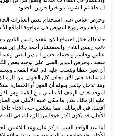
المحلة ثم الشرطة وأخيرا حرس الحدود.
وحرص عباس على استخدام بعض العبارات الحادة 
الموقف وضرورة النهوض في مواجهة الواقع الأليم ا
جاء ذلك خلال اجتماع الذي عقده رئيس النادي م
نائب رئيس النادي والمستشار أحمد جلال إبراه
عباس وجاسر و حسام حسن المدير الفني وعبد ال
سعيد.. وحرص المدير الفني على توجيه بعض الكلمات
أن نغير حظنا ونتغلب عليه في لقاء القمة.. وليع
المسابقة حتى الآن يخاف كل الخوف من الزمالك..
وهنا تدخل جاسر بقوله أن الفوز أو الخسارة ستكون
التوحد خلف الهدف الأساسي من القمة وهو الفوز و
عليه الزمالك بقدر ما يبكي عليه الأهلي في المبارا
أفضل في الزمالك.. مما ينعكس على الأداء داخ
الأهلي قد يكون أكثر خوفا من الزمالك في القمة ا
أما عبد الواحد السيد فركز على وعد اللاعبين ل
الأهلي واستعادة ثقة الجماهير من جديد والانطل