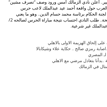
بير.. أعلن نادي الزمالك أمس ورود وصف “تصرف مشين”
العرب حول واقعة أحمد عيد عبدالملك لاعب حرس
 لجنة الحكام برئاسة محمد حسام الدين.. وهو ما يعني
إيقاف اللاعب من مباراتين الى 6 شهور طبقاً للائحة.. طلب النادي احتساب نتيجة مباراة الحرس لصالحه 2/
عبدالملك غير شرعية.
لى إلحاق الهزيمة الاولى بالاهلي
ابة رمزي صالح .. حكاية علاء وشيكابالا
لـ المصري
..بدأنا بتعادل مرضي مع الاهلي
تال في الزمالك