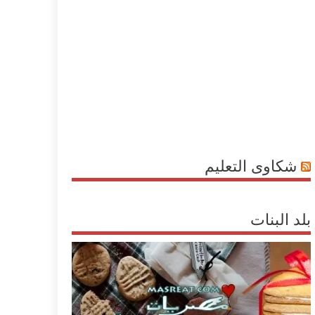
شكاوى التعليم
بلد البنات