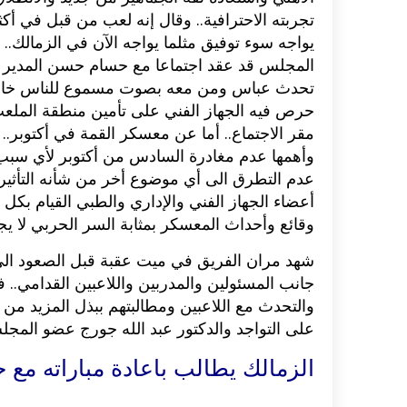
تجربته الاحترافية.. وقال إنه لعب من قبل في أكث
اكلات عيد الاضحى 2023 وصفات طبخ
طريقة تحضير حلاوة المولد الن
يواجه سوء توفيق مثلما يواجه الآن في الزمالك.
ر بالصور...
وصفات بالفيديو والصور...
المجلس قد عقد اجتماعا مع حسام حسن المدير ال
تحدث عباس ومن معه بصوت مسموع للناس خارج م
حرص فيه الجهاز الفني على تأمين منطقة الملع
مقر الاجتماع.. أما عن معسكر القمة في أكتوبر
وأهمها عدم مغادرة السادس من أكتوبر لأي سبب 
عدم التطرق الى أي موضوع أخر من شأنه التأثير 
أعضاء الجهاز الفني والإداري والطبي القيام بك
وقائع وأحداث المعسكر بمثابة السر الحربي لا يج
شهد مران الفريق في ميت عقبة قبل الصعود ال
جانب المسئولين والمدربين واللاعبين القدامي
والتحدث مع اللاعبين ومطالبتهم ببذل المزيد من 
على التواجد والدكتور عبد الله جورج عضو المجل
الزمالك يطالب باعادة مباراته مع