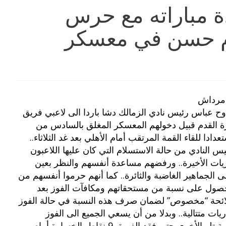
ة مباراته مع حرس
م حسن في معسكر
دمرداش
ح عباس رئيس نادي الزمالك دشا باردا الى لاعبي فريق
رة القدم قبيل دخولهم المعسكر المغلق بالسادس من
عدادا للقاء القمة المرتقب أمام الأهلي بعد غد الثلاثاء..
 النادي من حالة الاستسلام التي كان عليها اللاعبون
ريات الأخيرة.. ورفضهم مساعدة أنفسهم والنظر بعين
ى الجماهير الغاضبة والثائرة.. كما أنهم حرموا أنفسهم من
صول على نسبة من مستحقاتهم ومكافآت الفوز بعد
لائحة “مخصوص” لضمان صرف هذه النسبة في حالة الفوز
 مباريات متتالية.. وبدلا من أن يسعي الجميع الى الفوز
والانتصار في اللقاءات الثلاثة وقعوا في فخ الهزيمة تلو الأخرى حتى فقد الفريق 9 نقاط بالخسارة أمام