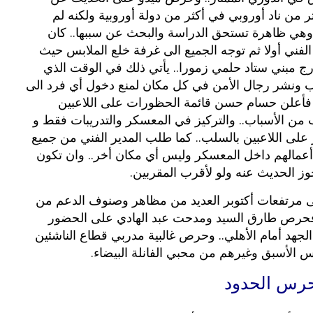
ر من ناد أوروبي في أكثر من دولة أوروبية ولكنه لم
بوي مع
وصفات أكلات عيد راس السنة الميلادية
. وهي ظاهرة تستحق الدراسة والبحث عن سببها.. كان
والميلاد المجيد الكريسما...
فني أولا ثم توجه الجميع الى غرفة خلع الملابس حيث
بني ستاد حلمي زمورا.. يأتي ذلك في الوقت الذي
ب ونشر رجال الأمن في كل مكان لمنع دخول أي فرد الى
.. فأعلن حسام حسن قائمة الحظورات على اللاعبين
من الأسباب.. والتركيز في المعسكر والتدريبات فقط و
على اللاعبين بالسلب.. كما طلب المدير الفني من جميع
ل أعمالهم داخل المعسكر وليس أي مكان أخر.. وان تكون
وز الحديث عنه ولو لأقرب المقربين.
ى مرتفعات أكتوبر العديد من مظاهر وصنوف الدعم من
.. فحرص طارق السيد ومدحت عبد الهادي على الحضور
الجهد أمام الأهلي.. وحرص غالبية مدربي قطاع الناشئين
س الأسبق وغيرهم من محبي الفانلة البيضاء.
 حرس الحدود