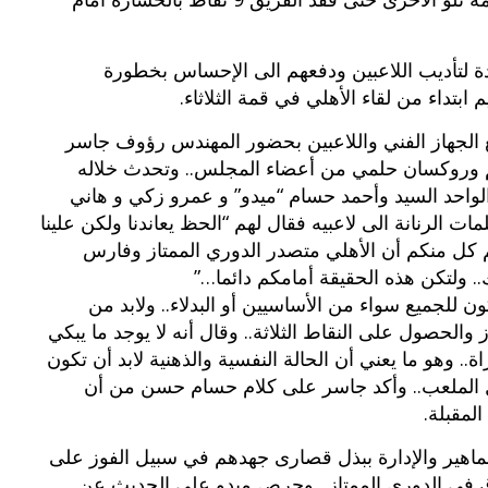
لتأديب اللاعبين ودفعهم الى الإحساس بخطورة
بتداء من لقاء الأهلي في قمة الثلاثاء.
ع الجهاز الفني واللاعبين بحضور المهندس رؤوف جاسر
يم وروكسان حلمي من أعضاء المجلس.. وتحدث خلاله
واحد السيد وأحمد حسام “ميدو” و عمرو زكي و هاني
 الرنانة الى لاعبيه فقال لهم “الحظ يعاندنا ولكن علينا
لم كل منكم أن الأهلي متصدر الدوري الممتاز وفارس
 ولتكن هذه الحقيقة أمامكم دائما…”
 للجميع سواء من الأساسيين أو البدلاء.. ولابد من
الحصول على النقاط الثلاثة.. وقال أنه لا يوجد ما يبكي
ة.. وهو ما يعني أن الحالة النفسية والذهنية لابد أن تكون
ل الملعب.. وأكد جاسر على كلام حسام حسن من أن
لمقبلة.
لجماهير والإدارة ببذل قصارى جهدهم في سبيل الفوز على
اق في الدوري الممتاز.. وحرص ميدو على الحديث عن