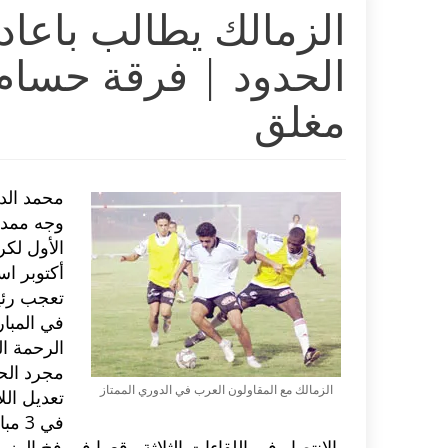
الزمالك يطالب باعاد
الحدود | فرقة حسا
مغلق
محمد ال
وجه ممدو
الأول لك
أكتوبر است
تعجب رئيس
في المبا
الرحمة ال
مجرد الح
الزمالك مع المقاولون العرب في الدوري الممتاز
تعديل ال
في 3