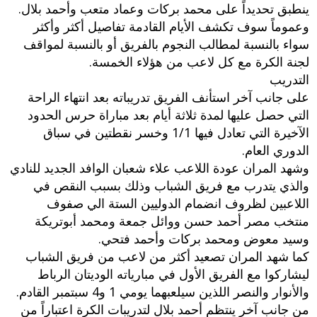
ينطبق تحديداً على محمد بركات وعماد متعب وأحمد بلال.
وعموماً سوف تكشف الأيام القادمة تفاصيل أكثر وأكثر
سواء بالنسبة لمطالب النجوم بالفريق أو بالنسبة لمواقف
لجنة الكرة مع كل لاعب من هؤلاء الخمسة.
التدريب
على جانب آخر استأنف الفريق تدريباته بعد انتهاء الراحة
التي حصل عليها لمدة ثلاثة أيام بعد مباراة حرس الحدود
الآخيرة التي تعادل فيها 1/1 وخسر نقطتين في سباق
الدوري العام.
وشهد المران عودة اللاعب علاء شعبان الوافد الجديد للنادي
والذي يتدرب مع فريق الشباب وذلك بسبب النقص في
اللاعبين لظروف انضمام الدوليين الستة الي صفوف
منتخب مصر أحمد حسن ووائل جمعة ومحمد أبوتريكة
وسيد معوض ومحمد بركات وأحمد فتحي.
كما شهد المران تصعيد أكثر من لاعب من فريق الشباب
ليشاركوا مع الفريق الأول في مبارياته الوديتان الرباط
والأنوار والنصر اللذين سيلعبهما يومي 1 و4 سبتمبر القادم.
من جانب آخر ينتظم أحمد بلال لتدريبات الكرة اعتباراً من