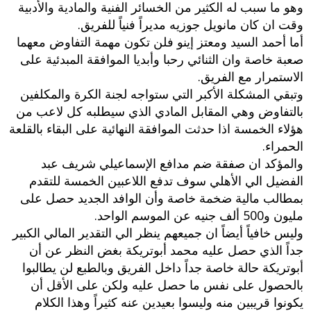
وهو ما سبب له الكثير من الخسائر الفنية والمادية والأدبية
وقت ان كان مانويل جوزيه مديراً فنياً للفريق.
أما أحمد السيد ومعتز إينو فلن تكون مهمة التفاوض معهما
صعبة خاصة وان الثنائي رحبا وأبديا الموافقة المبدئية على
الاستمرار مع الفريق.
وتبقي المشكلة الأكبر التي ستواجه لجنة الكرة والمكلفين
بالتفاوض وهي المقابل المادي الذي سيطلبه كل لاعب من
هؤلاء الخمسة اذا حدثت الموافقة النهائية على البقاء بالقلعة
الحمراء.
والمؤكد ان صفقة ضم مدافع الإسماعيلي شريف عبد
الفضيل الي الأهلي سوف تدفع اللاعبين الخمسة للتقدم
بمطالب مالية ضخمة خاصة وأن الوافد الجديد حصل على
مليون و500 ألف جنيه عن الموسم الواحد.
وليس خافياً أيضاً ان جميعهم ينظر الي التقدير المالي الكبير
جداً الذي حصل عليه محمد أبوتريكة بغض النظر عن أن
أبوتريكة حالة خاصة جداً داخل الفريق وبالطبع لن يطالبوا
بالحصول على نفس ما حصل عليه ولكن على الأقل أن
يكونوا قريبين منه وليسوا بعيدين عنه كثيراً وهذا الكلام