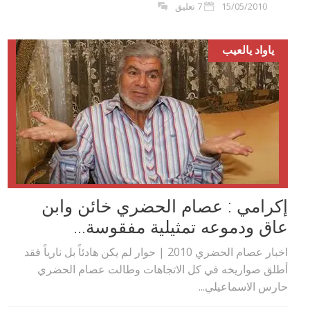
15/05/2010
7 تعليق
ياواد يالعيب
إكرامي : عصام الحضري خائن وابن
عاق ودموعه تمثيلية مفقوسة...
اخبار عصام الحضري 2010 | حوار لم يكن هادئاً بل نارياً فقد
أطلق صواريخه في كل الاتجاهات وطالت عصام الحضري
حارس الاسماعيلي...