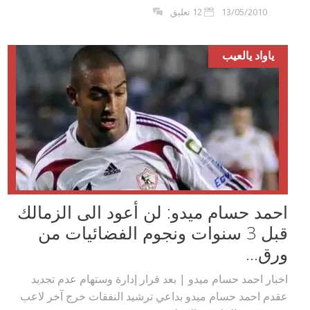
13/05/2010
12 تعليق
ياواد يالعيب
احمد حسام ميدو: لن أعود الى الزمالك
قبل 3 سنوات ونجوم الفضائيات من
ورق...
اخبار احمد حسام ميدو | بعد قرار إدارة وستهام عدم تجديد
عقدم احمد حسام ميدو بداعي ترشيد النفقات خرج آخر لاعب